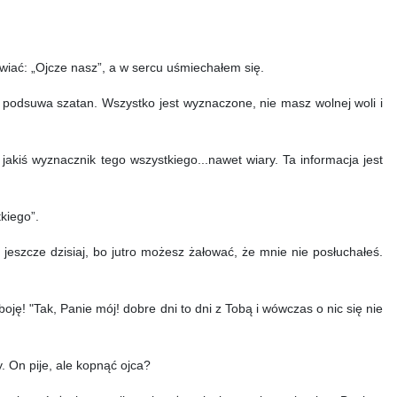
ać: „Ojcze nasz”, a w sercu uśmiechałem się.
odsuwa szatan. Wszystko jest wyznaczone, nie masz wolnej woli i
akiś wyznacznik tego wszystkiego...nawet wiary. Ta informacja jest
kiego”.
eszcze dzisiaj, bo jutro możesz żałować, że mnie nie posłuchałeś.
oję! "Tak, Panie mój! dobre dni to dni z Tobą i wówczas o nic się nie
. On pije, ale kopnąć ojca?