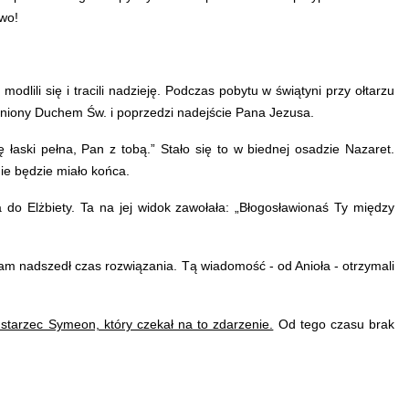
two!
lili się i tracili nadzieję. Podczas pobytu w świątyni przy ołtarzu
ełniony Duchem Św. i poprzedzi nadejście Pana Jezusa.
 łaski pełna, Pan z tobą.” Stało się to w biednej osadzie Nazaret.
nie będzie miało końca.
 do Elżbiety. Ta na jej widok zawołała: „Błogosławionaś Ty między
tam nadszedł czas rozwiązania. Tą wiadomość - od Anioła - otrzymali
starzec Symeon, który czekał na to zdarzenie.
Od tego czasu brak