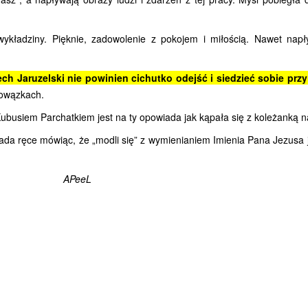
dziny. Pięknie, zadowolenie z pokojem i miłością. Nawet napłyn
ech Jaruzelski nie powinien cichutko odejść i siedzieć sobie pr
Powązkach.
Kubusiem Parchatkiem jest na ty opowiada jak kąpała się z koleżanką na
ada ręce mówiąc, że „modli się” z wymienianiem Imienia Pana Jezusa 
APeeL