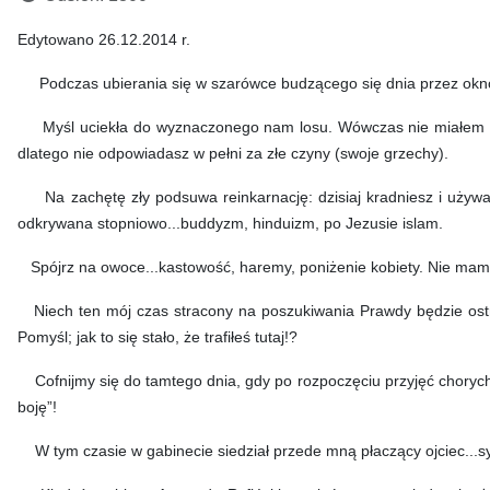
Edytowano 26.12.2014 r.
Podczas ubierania się w szarówce budzącego się dnia przez okno 
Myśl uciekła do wyznaczonego nam losu. Wówczas nie miałem obec
dlatego nie odpowiadasz w pełni za złe czyny (swoje grzechy).
Na zachętę zły podsuwa reinkarnację: dzisiaj kradniesz i używasz 
odkrywana stopniowo...buddyzm, hinduizm, po Jezusie islam.
Spójrz na owoce...kastowość, haremy, poniżenie kobiety. Nie mam 
Niech ten mój czas stracony na poszukiwania Prawdy będzie ostrze
Pomyśl; jak to się stało, że trafiłeś tutaj!?
Cofnijmy się do tamtego dnia, gdy po rozpoczęciu przyjęć chorych...K
boję”!
W tym czasie w gabinecie siedział przede mną płaczący ojciec...syn