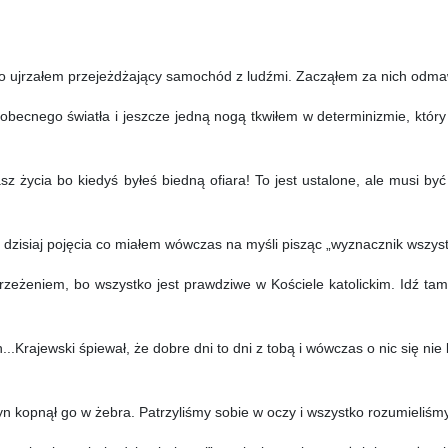
ujrzałem przejeżdżający samochód z ludźmi. Zacząłem za nich odmawi
nego światła i jeszcze jedną nogą tkwiłem w determinizmie, który p
życia bo kiedyś byłeś biedną ofiara! To jest ustalone, ale musi być j
dzisiaj pojęcia co miałem wówczas na myśli pisząc „wyznacznik wszyst
żeniem, bo wszystko jest prawdziwe w Kościele katolickim. Idź tam j
rajewski śpiewał, że dobre dni to dni z tobą i wówczas o nic się nie b
 kopnął go w żebra. Patrzyliśmy sobie w oczy i wszystko rozumieliśmy