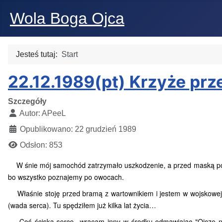
Wola Boga Ojca
Jesteś tutaj:
Start
22.12.1989(pt) Krzyże pr
Szczegóły
Autor:
APeeL
Opublikowano: 22 grudzień 1989
Odsłon: 853
W śnie mój samochód zatrzymało uszkodzenie, a przed maską pojaw
bo wszystko poznajemy po owocach.
Właśnie stoję przed bramą z wartownikiem i jestem w wojskowej k
(wada serca). Tu spędziłem już kilka lat życia…
Coś ściska serce...wracam inny w środku odmawiając "Ojcze nasz