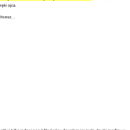
ęki ojca.
hcesz...