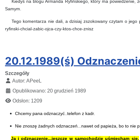
Kiedyś na blogu Armanda Ryfińskiego, który ma powiedzenie, że „
Samym.
Tego komentarza nie dali, a dzisiaj zszokowany czytam o jego 
ryfinski-chcial-za
20.12.1989(ś) Odznaczenie
Szczegóły
Autor:
APeeL
Opublikowano: 20 grudzień 1989
Odsłon: 1209
Chcemy pana odznaczyć..telefon z kadr.
Nie znoszę żadnych odznaczeń...nawet od papieża, bo to nie prz
Ja i odznaczenie...jeszcze w samochodzie uśmiecham się.