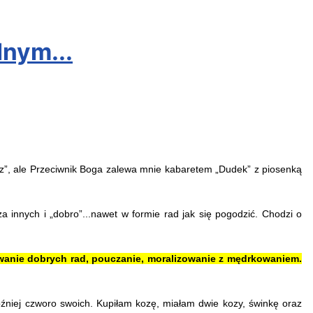
lnym...
sz”, ale Przeciwnik Boga zalewa mnie kabaretem „Dudek” z piosenką
innych i „dobro”...nawet w formie rad jak się pogodzić. Chodzi o
awanie dobrych rad, pouczanie, moralizowanie z mędrkowaniem.
później czworo swoich. Kupiłam kozę, miałam dwie kozy, świnkę oraz