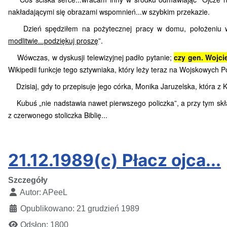
nakładającymi się obrazami wspomnień...w szybkim przekazie.
Dzień spędziłem na pożytecznej pracy w domu, położeniu wykła
modlitwie...podziękuj proszę
”.
Wówczas, w dyskusji telewizyjnej padło pytanie;
czy gen. Wojci
Wikipedii funkcje tego sztywniaka, który leży teraz na Wojskowych 
Dzisiaj, gdy to przepisuje jego córka, Monika Jaruzelska, która z 
Kubuś „nie nadstawia nawet pierwszego policzka”, a przy tym skł
z czerwonego stoliczka Biblię...
21.12.1989(c) Płacz ojca...
Szczegóły
Autor:
APeeL
Opublikowano: 21 grudzień 1989
Odsłon: 1800