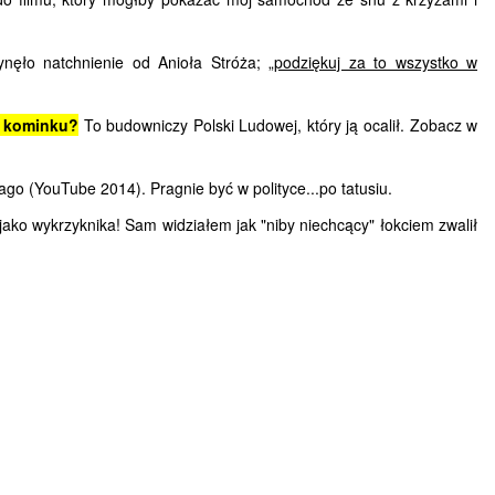
ęło natchnienie od Anioła Stróża; „
podziękuj za to wszystko w
zy kominku?
To budowniczy Polski Ludowej, który ją ocalił. Zobacz w
go (YouTube 2014). Pragnie być w polityce...po tatusiu.
jako wykrzyknika!
Sam widziałem jak "niby niechcący" łokciem zwalił