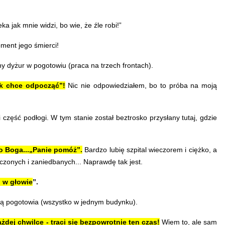
a jak mnie widzi, bo wie, że źle robi!”
oment jego śmierci!
y dyżur w pogotowiu (praca na trzech frontach).
ek chce odpocząć”!
Nic nie odpowiedziałem, bo to próba na moją
część podłogi. W tym stanie został beztrosko przysłany tutaj, gdzie
o Boga...„Panie pomóż”.
Bardzo lubię szpital wieczorem i ciężko, a
zonych i zaniedbanych... Naprawdę tak jest.
o w głowie
”.
tką pogotowia (wszystko w jednym budynku).
żdej chwilce - traci się bezpowrotnie ten czas!
Wiem to, ale sam