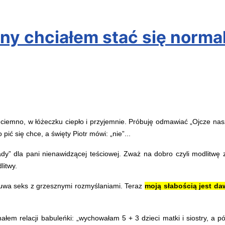
ny chciałem stać się norma
ciemno, w łóżeczku ciepło i przyjemnie. Próbuję odmawiać „Ojcze na
 pić się chce, a święty Piotr mówi: „nie”...
 dla pani nienawidzącej teściowej. Zważ na dobro czyli modlitwę za 
litwy.
suwa seks z grzesznymi rozmyślaniami. Teraz
moją słabością jest d
łem relacji babuleńki: „wychowałam 5 + 3 dzieci matki i siostry, a 