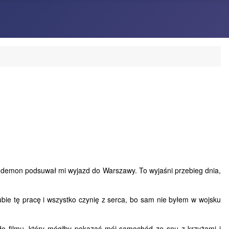
 demon podsuwał mi wyjazd do Warszawy. To wyjaśni przebieg dnia,
ie tę pracę i wszystko czynię z serca, bo sam nie byłem w wojsku
do filmu, który mógłby pokazać mój samochód ze snu z krzyżami i