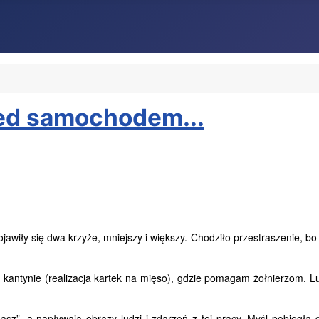
zed samochodem...
iły się dwa krzyże, mniejszy i większy. Chodziło przestraszenie, bo
antynie (realizacja kartek na mięso), gdzie pomagam żołnierzom. Lub
”, a napływają obrazy ludzi i zdarzeń z tej pracy. Myśl pobiegła 