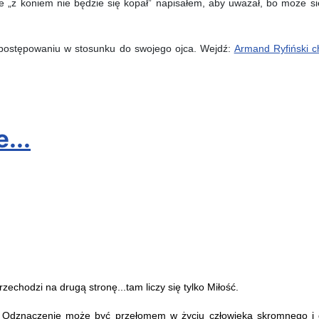
z koniem nie będzie się kopał” napisałem, aby uważał, bo może się
postępowaniu w stosunku do swojego ojca. Wejdź:
Armand Ryfiński ch
bic-ojca-czy-ktos-c
...
echodzi na drugą stronę...tam liczy się tylko Miłość.
Odznaczenie może być przełomem w życiu człowieka skromnego i 