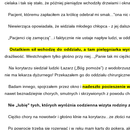
cielaka i tak się stało, że później pieniądze wchodziły drzwiami i okn
Pacjent, któremu zapłaciłem za królicę odebrał mi smak..."ona nic ni
Niewierząca opowiadała, że widziała młodego chłopca - z jej dalszej
„Pacjenci cię zamęczą”...i faktycznie nie ustaje napływ ludzi, w o
Ostatkiem sił wchodzę do oddziału, a tam pielęgniarka wy
drażliwość. Westchnąłem tylko głośno przy niej...„Panie tak mi ciężk
Na korytarzu siedział ludzki Łazarz („Bóg pomoże”) z wodobrzuszem.
nie ma lekarza dyżurnego! Przekazałem go do oddziału chirurgiczn
Badam innego, spojrzałem przez okno i
nadeszło pocieszenie w
nawet beznadziejnie chorych, smutnych i skrzywionych z powodu ch
Nie „lubię" tych, których wyróżnia codzienna wizyta rodziny z
Ciężko chory na nowotwór i głośno klnie na korytarzu...ze złości 
Po powrocie trzeba się rozerwać i w ręku mam karty do pokera, ale