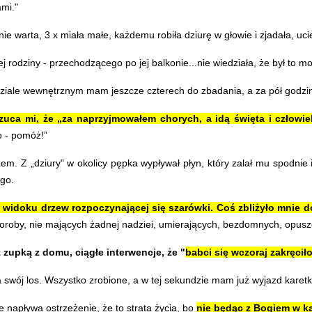
ami."
e warta, 3 x miała małe, każdemu robiła dziurę w głowie i zjadała, uciek
 rodziny - przechodzącego po jej balkonie...nie wiedziała, że był to m
ddziale wewnętrznym mam jeszcze czterech do zbadania, a za pół godzin
rzuca mi, że „za naprzyjmowałem chorych, a idą święta i człowi
o - pomóż!”
 Z „dziury" w okolicy pępka wypływał płyn, który zalał mu spodnie i 
ego.
 widoku drzew rozpoczynającej się szarówki. Coś zbliżyło mnie d
oroby, nie mających żadnej nadziei, umierających, bezdomnych, opuszc
 zupką z domu, ciągłe interwencje, że "
babci się wczoraj zakręcił
na swój los. Wszystko zrobione, a w tej sekundzie mam już wyjazd kare
 napływa ostrzeżenie, że to strata życia, bo
nie będąc z Bogiem w ka