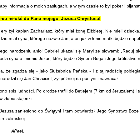
aby informacja o moich zasługach, a w tym czasie to był poker i pijańs
ercu miłość do Pana mojego, Jezusa Chrystusa!
ył kapłan Zachariasz, który miał żonę Elżbietę. Nie mieli dziecka, mod
zie miał syna, którego nazwie Jan, a on już w łonie matki będzie nap
jego narodzeniu anioł Gabriel ukazał się Maryi ze słowami: „Raduj się
urodzi syna o imieniu Jezus, który będzie Synem Boga i Jego królestwo 
 że zgadza się - jako Służebnica Pańska - i z tą radością pobiegła
rodził się Jan Chrzciciel, żył później na pustyni i nawracał.
no spis ludności. Po drodze trafili do Betlejem (7 km od Jeruzalem) i 
w żłobie stajenki.
zusa zaniesiono do Świątyni i tam potwierdził Jego Synostwo Boże 
Jerozolimskiej…
APeeL