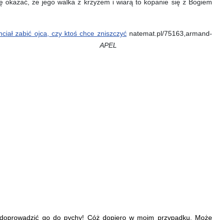
 okazać, że jego walka z krzyżem i wiarą to kopanie się z Bogiem
ciał zabić ojca, czy ktoś chce zniszczyć
natemat.pl/75163,armand-
hce-znisz
APEL
doprowadzić go do pychy! Cóż dopiero w moim przypadku. Może