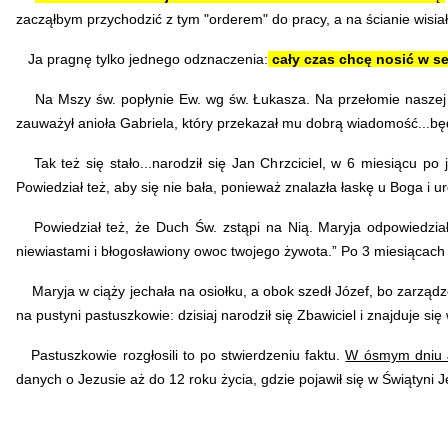
zacząłbym przychodzić z tym "orderem" do pracy, a na ścianie wisiał
Ja pragnę tylko jednego odznaczenia:
cały czas chcę nosić w s
Na Mszy św. popłynie Ew. wg św. Łukasza. Na przełomie naszej ery ż
zauważył anioła Gabriela, który przekazał mu dobrą wiadomość...będ
Tak też się stało...narodził się Jan Chrzciciel, w 6 miesiącu po 
Powiedział też, aby się nie bała, ponieważ znalazła łaskę u Boga i 
Powiedział też, że Duch Św. zstąpi na Nią. Maryja odpowiedziała,
niewiastami i błogosławiony owoc twojego żywota.” Po 3 miesiącach na
Maryja w ciąży jechała na osiołku, a obok szedł Józef, bo zarządzo
na pustyni pastuszkowie: dzisiaj narodził się Zbawiciel i znajduje się 
Pastuszkowie rozgłosili to po stwierdzeniu faktu.
W ósmym dniu Je
danych o Jezusie aż do 12 roku życia, gdzie pojawił się w Świątyni 