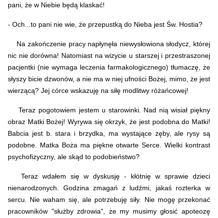
pani, że w Niebie będą klaskać!
- Och...to pani nie wie, że przepustką do Nieba jest Św. Hostia?
Na zakończenie pracy napłynęła niewysłowiona słodycz, której
nic nie dorówna! Natomiast na wizycie u starszej i przestraszonej
pacjentki (nie wymaga leczenia farmakologicznego) tłumaczę, że
słyszy bicie dzwonów, a nie ma w niej ufności Bożej, mimo, że jest
wierzącą? Jej córce wskazuję na siłę modlitwy różańcowej!
Teraz pogotowiem jestem u starowinki. Nad nią wisiał piękny
obraz Matki Bożej! Wyrywa się okrzyk, że jest podobna do Matki!
Babcia jest b. stara i brzydka, ma wystające zęby, ale rysy są
podobne. Matka Boża ma piękne otwarte Serce. Wielki kontrast
psychofizyczny, ale skąd to podobieństwo?
Teraz wdałem się w dyskusję - kłótnię w sprawie dzieci
nienarodzonych.
Godzina zmagań z ludźmi, jakaś rozterka w
sercu. Nie waham się, ale potrzebuję siły. Nie mogę przekonać
pracowników "służby zdrowia", że my musimy głosić apoteozę