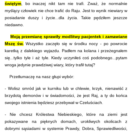
świętym
, bo inaczej nikt tam nie trafi. Zważ, że normalnie
myślący człowiek nie chce trafić do Raju. Jest to wynik niewiary w
posiadanie duszy i życie...dla życia. Takie pędziłem jeszcze
niedawno.
Moją przemianę sprawiły modlitwy pacjentek i zamawiane
Mszę św.
Wszystko zaczęło się
w środku nocy -
po powrocie
karetką z dalekiego wyjazdu. Padłem na kolana i przeżegnałem
się...tylko tyle i aż tyle. Kiedy uczyniłeś coś podobnego...pytam
wroga jedynie prawdziwej wiary, który trafił tutaj?
Przetłumaczę na nasz głupi wybór:
- Wolisz smród jak w kurniku lub w chlewie, krzyk, nienawiść z
brzydotą demonów i w świadomości, że jest Raj, a ty do końca
swojego istnienia będziesz przebywał w Czeluściach.
- Nie chcesz Królestwa Niebieskiego, które na ziemi jest
pokazywane na pięknych domach, urokliwych okolicach z
dobrymi sąsiadami w systemie Prawdy, Dobra, Sprawiedliwości,