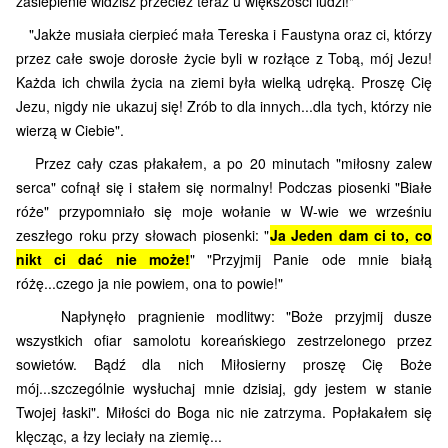
zaślepienie widzisz przecież teraz u większości ludzi!"
"Jakże musiała cierpieć mała Tereska i Faustyna oraz ci, którzy
przez całe swoje dorosłe życie byli w rozłące z Tobą, mój Jezu!
Każda ich chwila życia na ziemi była wielką udręką. Proszę Cię
Jezu, nigdy nie ukazuj się! Zrób to dla innych...dla tych, którzy nie
wierzą w Ciebie".
Przez cały czas płakałem, a po 20 minutach "miłosny zalew
serca" cofnął się i stałem się normalny! Podczas piosenki "Białe
róże" przypomniało się moje wołanie w W-wie we wrześniu
zeszłego roku przy słowach piosenki: "
Ja Jeden dam ci to, co
nikt ci dać nie może!
" "Przyjmij Panie ode mnie białą
różę...czego ja nie powiem, ona to powie!"
Napłynęło pragnienie modlitwy: "Boże przyjmij dusze
wszystkich ofiar samolotu koreańskiego zestrzelonego przez
sowietów. Bądź dla nich Miłosierny proszę Cię Boże
mój...szczególnie wysłuchaj mnie dzisiaj, gdy jestem w stanie
Twojej łaski".
Miłości do Boga nic nie zatrzyma.
Popłakałem się
klęcząc, a łzy leciały na ziemię...