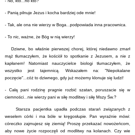
- No, kto...no kto?
- Panią pilnuje Jezus i kocha bardziej ode mnie!
- Tak, ale ona nie wierzy w Boga...podpowiada inna pracownica.
- To nic, ważne, że Bóg w nią wierzy!
Dziwne, bo właśnie pierwszej chorej, której niedawno zmarł
mąż tłumaczyłem, że kościół to spotkanie z Jezusem, a nie z
kapłanem! Natomiast
nauczycielce biologi tłumaczyłem, że
wszystko jest tajemnicą. Wskazałem na: "Niepokalane
poczęcie"...cóż to dziwnego, gdy już możemy klonuje się ludzi!
- Całą pani rodzinę pragnie rozbić szatan, poruszacie się w
ciemności...nie wierzy pani w siłę modlitwy i siłę Mszy Św.?
Starsza pacjentka upadła podczas starań związanych z
weselem córki i ma bóle w kręgosłupie. Pan wyraźnie mówi:
córeczko zajmujesz się ziemią! Proszę przekazać nowożeńcom,
aby nowe życie rozpoczęli od modlitwy na kolanach. Czy wie