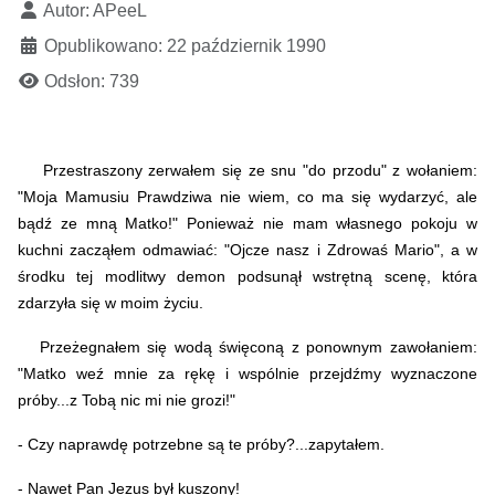
Autor:
APeeL
Opublikowano: 22 październik 1990
Odsłon: 739
Przestraszony zerwałem się ze snu "do przodu" z wołaniem:
"Moja Mamusiu Prawdziwa nie wiem, co ma się wydarzyć, ale
bądź ze mną Matko!" Ponieważ nie mam własnego pokoju w
kuchni zacząłem odmawiać: "Ojcze nasz i Zdrowaś Mario", a w
środku tej modlitwy demon podsunął wstrętną scenę, która
zdarzyła się w moim życiu.
Przeżegnałem się wodą święconą z ponownym zawołaniem:
"Matko weź mnie za rękę i wspólnie przejdźmy wyznaczone
próby...z Tobą nic mi nie grozi!"
- Czy naprawdę potrzebne są te próby?...zapytałem.
- Nawet Pan Jezus był kuszony!