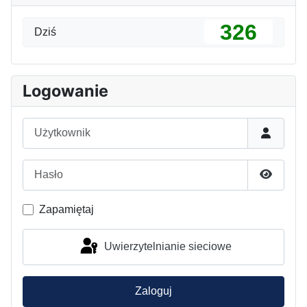
326
Dziś
Logowanie
Użytkownik
Hasło
Pokaż h
Zapamiętaj
Uwierzytelnianie sieciowe
Zaloguj