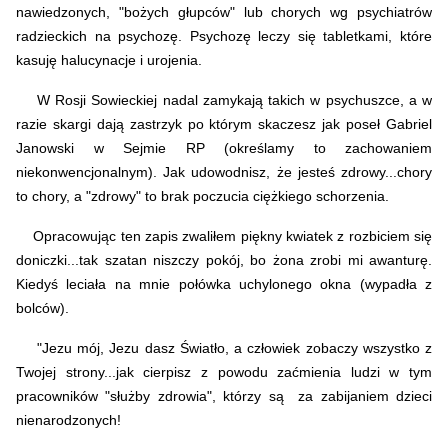
nawiedzonych, "bożych głupców" lub chorych wg psychiatrów
radzieckich na psychozę. Psychozę leczy się tabletkami, które
kasuję halucynacje i urojenia.
W Rosji Sowieckiej nadal zamykają takich w psychuszce, a w
razie skargi dają zastrzyk po którym skaczesz jak poseł Gabriel
Janowski w Sejmie RP (określamy to zachowaniem
niekonwencjonalnym). Jak udowodnisz, że jesteś zdrowy...chory
to chory, a "zdrowy" to brak poczucia ciężkiego schorzenia.
Opracowując ten zapis zwaliłem piękny kwiatek z rozbiciem się
doniczki...tak szatan niszczy pokój, bo żona zrobi mi awanturę.
Kiedyś leciała na mnie połówka uchylonego okna (wypadła z
bolców).
"Jezu mój, Jezu dasz Światło, a człowiek zobaczy wszystko z
Twojej strony...jak cierpisz z powodu zaćmienia ludzi w tym
pracowników "służby zdrowia", którzy są za zabijaniem dzieci
nienarodzonych!