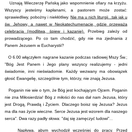
Uznają Wieczerzę Pańską jako wspomnienie ofiary na krzyżu.
Wszyscy jesteśmy kapłanami, a pastorem może zostać:
sprawiedliwy, pobożny i niekłótliwy.
Nie ma u nich liturgii...tak jak u
św. Jehowy, a nawet w Neokatechumenacie, gdzie przeważa
celebracja (modlitwa, śpiew i kazanie).
Przebieg zależy od
prowadzącego. Po co tam chodzić, gdy nie ma zjednania z
Panem Jezusem w Eucharystii?
O 6.00 włączyłem nagrane kazanie podczas radiowej Mszy Św.;
"Bóg Jest Panem i Jego plany wszyscy realizujemy - jedni
świadomie, inni nieświadomie. Każdy wezwany ma obowiązek
głosić Ewangelię, szczególnie tym, którzy, nie znają Jezusa.
Poganin nie wie o tym, że Bóg jest kochającym Ojcem. Poganin
nie zna Miłosierdzia! Bóg z miłości do nas dał nam Jezusa, który
jest Drogą, Prawdą i Życiem. Dlaczego boisz się Jezusa? Jezus
ma dla nas życie wieczne. Serce Jezusa jest wzorem dla naszego
serca". Dwa razy padły słowa: "daj się zamęczyć ludowi"...
Napływa, abym wychodził wcześniej do pracy. Przed