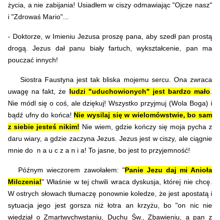
życia, a nie zabijania!
Usiadłem w ciszy odmawiając "Ojcze nasz"
i "Zdrowaś Mario"...
- Doktorze, w Imieniu Jezusa proszę pana, aby szedł pan prostą
drogą. Jezus dał panu biały fartuch, wykształcenie, pan ma
pouczać innych!
Siostra Faustyna jest tak bliska mojemu sercu. Ona zwraca
uwagę na fakt, że
ludzi "uduchowionych" jest bardzo mało
.
Nie módl się o coś, ale dziękuj! Wszystko przyjmuj (Wola Boga) i
bądź ufny do końca!
Nie wysilaj się w wielomówstwie, bo sam
z siebie jesteś nikim!
Nie wiem, gdzie kończy się moja pycha z
daru wiary, a gdzie zaczyna Jezus. Jezus jest w ciszy, ale ciągnie
mnie do n a u c z a n i a! To jasne, bo jest to przyjemność!
Późnym wieczorem zawołałem: "
Panie Jezu daj mi Anioła
Milczenia!
" Właśnie w tej chwili wraca dyskusja, której nie chcę.
W ostrych słowach tłumaczę ponownie koledze, że jest apostatą i
sytuacja jego jest gorsza niż łotra an krzyżu, bo "on nic nie
wiedział o Zmartwychwstaniu, Duchu Św., Zbawieniu, a pan z