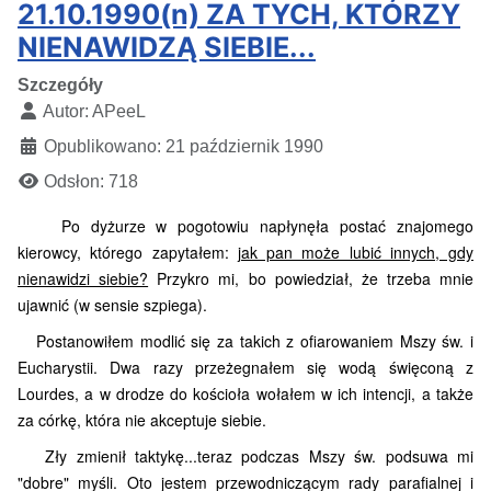
21.10.1990(n) ZA TYCH, KTÓRZY
NIENAWIDZĄ SIEBIE...
Szczegóły
Autor:
APeeL
Opublikowano: 21 październik 1990
Odsłon: 718
Po dyżurze w pogotowiu napłynęła postać znajomego
kierowcy, którego zapytałem:
jak pan może lubić innych, gdy
nienawidzi siebie?
Przykro mi, bo powiedział, że trzeba mnie
ujawnić (w sensie szpiega).
Postanowiłem modlić się za takich z ofiarowaniem Mszy św. i
Eucharystii. Dwa razy przeżegnałem się wodą święconą z
Lourdes, a w drodze do kościoła wołałem w ich intencji, a także
za córkę, która nie akceptuje siebie.
Zły zmienił taktykę...teraz podczas Mszy św. podsuwa mi
"dobre" myśli. Oto jestem przewodniczącym rady parafialnej i