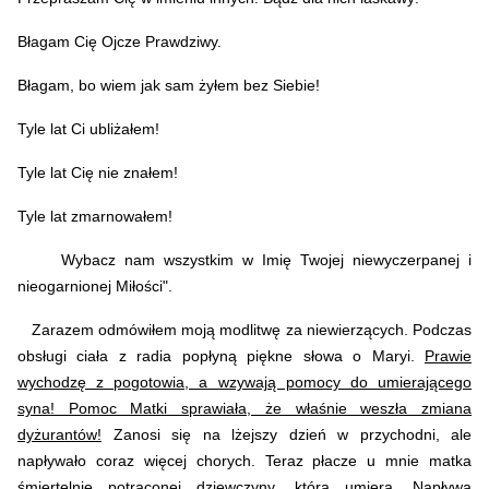
Błagam Cię Ojcze Prawdziwy.
Błagam, bo wiem jak sam żyłem bez Siebie!
Tyle lat Ci ubliżałem!
Tyle lat Cię nie znałem!
Tyle lat zmarnowałem!
Wybacz nam wszystkim w Imię Twojej niewyczerpanej i
nieogarnionej Miłości".
Zarazem odmówiłem moją modlitwę za niewierzących. Podczas
obsługi ciała z radia popłyną piękne słowa o Maryi.
Prawie
wychodzę z pogotowia, a wzywają pomocy do umierającego
syna! Pomoc Matki sprawiała, że właśnie weszła zmiana
dyżurantów!
Zanosi się na lżejszy dzień w przychodni, ale
napływało coraz więcej chorych. Teraz płacze u mnie matka
śmiertelnie potraconej dziewczyny, która umiera. Napływa