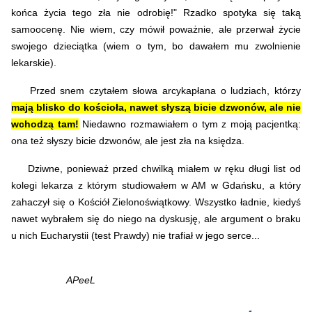
końca życia tego zła nie odrobię!" Rzadko spotyka się taką
samoocenę. Nie wiem, czy mówił poważnie, ale przerwał życie
swojego dzieciątka (wiem o tym, bo dawałem mu zwolnienie
lekarskie).
Przed snem czytałem słowa arcykapłana o ludziach, którzy
mają blisko do kościoła, nawet słyszą bicie dzwonów, ale nie
wchodzą tam!
Niedawno rozmawiałem o tym z moją pacjentką:
ona też słyszy bicie dzwonów, ale jest zła na księdza.
Dziwne, ponieważ przed chwilką miałem w ręku długi list od
kolegi lekarza z którym studiowałem w AM w Gdańsku, a który
zahaczył się o Kościół Zielonoświątkowy. Wszystko ładnie, kiedyś
nawet wybrałem się do niego na dyskusję, ale argument o braku
u nich Eucharystii (test Prawdy) nie trafiał w jego serce...
APeeL