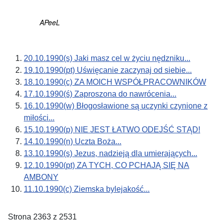
APeeL
20.10.1990(s) Jaki masz cel w życiu nędzniku...
19.10.1990(pt) Uświęcanie zaczynaj od siebie...
18.10.1990(c) ZA MOICH WSPÓŁPRACOWNIKÓW
17.10.1990(ś) Zaproszona do nawrócenia...
16.10.1990(w) Błogosławione są uczynki czynione z
miłości...
15.10.1990(p) NIE JEST ŁATWO ODEJŚĆ STĄD!
14.10.1990(n) Uczta Boża...
13.10.1990(s) Jezus, nadzieją dla umierających...
12.10.1990(pt) ZA TYCH, CO PCHAJĄ SIĘ NA
AMBONY
11.10.1990(c) Ziemska bylejakość...
Strona 2363 z 2531