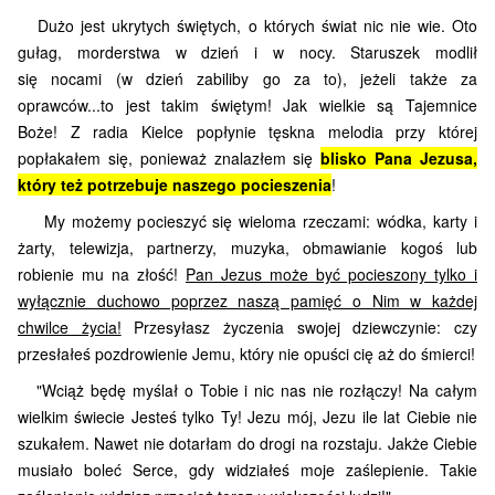
Dużo jest ukrytych świętych, o których świat nic nie wie. Oto
gułag, morderstwa w dzień i w nocy.
Staruszek modlił
się
nocami
(w dzień zabiliby go za to), jeżeli także za
oprawców...to jest takim świętym! Jak wielkie są Tajemnice
Boże!
Z radia Kielce popłynie tęskna melodia przy której
popłakałem się, ponieważ znalazłem się
blisko Pana Jezusa,
który też potrzebuje naszego pocieszenia
!
My możemy pocieszyć się wieloma rzeczami: wódka, karty i
żarty, telewizja, partnerzy, muzyka, obmawianie kogoś lub
robienie mu na złość!
Pan Jezus może być pocieszony tylko i
wyłącznie duchowo poprzez naszą pamięć o Nim w każdej
chwilce życia!
Przesyłasz życzenia swojej dziewczynie: czy
przesłałeś pozdrowienie Jemu, który nie opuści cię aż do śmierci!
"Wciąż będę myślał o Tobie i nic nas nie rozłączy! Na całym
wielkim świecie Jesteś tylko Ty! Jezu mój, Jezu ile lat Ciebie nie
szukałem. Nawet nie dotarłam do drogi na rozstaju. Jakże Ciebie
musiało boleć Serce, gdy widziałeś moje zaślepienie. Takie