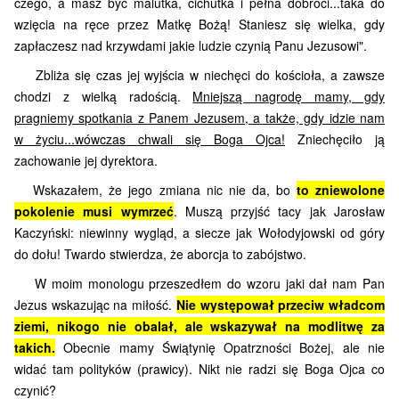
czego, a masz być malutka, cichutka i pełna dobroci...taka do
wzięcia na ręce przez Matkę Bożą! Staniesz się wielka, gdy
zapłaczesz nad krzywdami jakie ludzie czynią Panu Jezusowi".
Zbliża się czas jej wyjścia w niechęci do kościoła, a zawsze
chodzi z wielką radością.
Mniejszą nagrodę mamy, gdy
pragniemy spotkania z Panem Jezusem, a także, gdy idzie nam
w życiu...wówczas chwali się Boga Ojca!
Zniechęciło ją
zachowanie jej dyrektora.
Wskazałem, że jego
zmiana
nic nie da, bo
to zniewolone
pokolenie musi wymrzeć
. Muszą przyjść tacy jak Jarosław
Kaczyński: niewinny wygląd, a siecze jak Wołodyjowski od góry
do dołu! Twardo stwierdza, że aborcja to zabójstwo.
W moim monologu przeszedłem do wzoru jaki dał nam Pan
Jezus wskazując na miłość.
Nie występował przeciw władcom
ziemi, nikogo nie obalał, ale wskazywał na modlitwę za
takich.
Obecnie mamy Świątynię Opatrzności Bożej, ale nie
widać tam polityków (prawicy). Nikt nie radzi się Boga Ojca co
czynić?