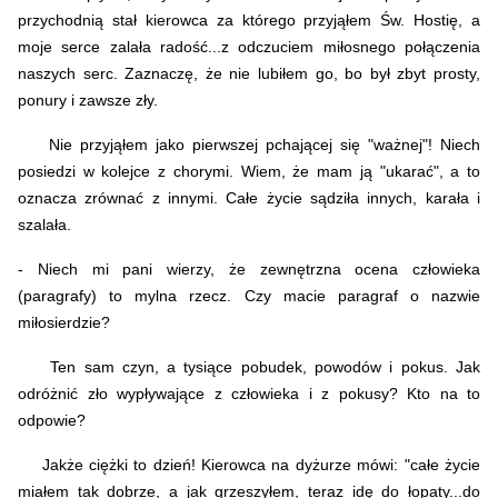
przychodnią stał kierowca za którego przyjąłem Św. Hostię, a
moje serce zalała radość...z odczuciem miłosnego połączenia
naszych serc. Zaznaczę, że nie lubiłem go, bo był zbyt prosty,
ponury i zawsze zły.
Nie przyjąłem jako pierwszej pchającej się "ważnej"! Niech
posiedzi w kolejce z chorymi. Wiem, że mam ją "ukarać", a to
oznacza zrównać z innymi. Całe życie sądziła innych, karała i
szalała.
- Niech mi pani wierzy, że zewnętrzna ocena człowieka
(paragrafy) to mylna rzecz. Czy macie paragraf o nazwie
miłosierdzie?
Ten sam czyn, a tysiące pobudek, powodów i pokus. Jak
odróżnić zło wypływające z człowieka i z pokusy? Kto na to
odpowie?
Jakże ciężki to dzień! Kierowca na dyżurze mówi: "całe życie
miałem tak dobrze, a jak grzeszyłem, teraz idę do łopaty...do