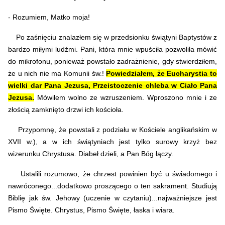
- Rozumiem, Matko moja!
Po zaśnięciu znalazłem się w przedsionku świątyni Baptystów z
bardzo miłymi ludźmi. Pani, która mnie wpuściła pozwoliła mówić
do mikrofonu, ponieważ powstało zadrażnienie, gdy stwierdziłem,
że u nich nie ma Komunii św.!
Powiedziałem, że Eucharystia to
wielki dar Pana Jezusa, Przeistoczenie chleba w Ciało Pana
Jezusa.
Mówiłem wolno ze wzruszeniem. Wproszono mnie i ze
złością zamknięto drzwi ich kościoła.
Przypomnę, że powstali z podziału w Kościele anglikańskim w
XVII w.), a w ich świątyniach jest tylko surowy krzyż bez
wizerunku Chrystusa. Diabeł dzieli, a Pan Bóg łączy.
Ustalili rozumowo, że chrzest powinien być u świadomego i
nawróconego...dodatkowo proszącego o ten sakrament. Studiują
Biblię jak św. Jehowy (uczenie w czytaniu)...najważniejsze jest
Pismo Święte. Chrystus, Pismo Święte, łaska i wiara.