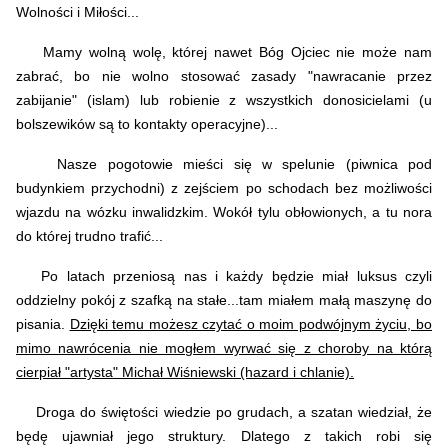
Wolności i Miłości...
Mamy wolną wolę, której nawet Bóg Ojciec nie może nam
zabrać, bo nie wolno stosować zasady "nawracanie przez
zabijanie" (islam) lub robienie z wszystkich donosicielami (u
bolszewików są to kontakty operacyjne)...
Nasze pogotowie mieści się w spelunie (piwnica pod
budynkiem przychodni) z zejściem po schodach bez możliwości
wjazdu na wózku inwalidzkim. Wokół tylu obłowionych, a tu nora
do której trudno trafić...
Po latach przeniosą nas i każdy będzie miał luksus czyli
oddzielny pokój z szafką na stałe...tam miałem małą maszynę do
pisania.
Dzięki temu możesz czytać o moim podwójnym życiu, bo
mimo nawrócenia nie mogłem wyrwać się z choroby na którą
cierpiał "artysta" Michał Wiśniewski (hazard i chlanie).
Droga do świętości wiedzie po grudach, a szatan wiedział, że
będę ujawniał jego struktury. Dlatego z takich robi się