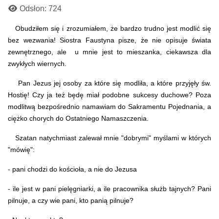
Odsłon: 724
Obudziłem się i zrozumiałem, że bardzo trudno jest modlić się
bez wezwania! Siostra Faustyna pisze, że nie opisuje świata
zewnętrznego, ale u mnie jest to mieszanka, ciekawsza dla
zwykłych wiernych.
Pan Jezus jej osoby za które się modliła, a które przyjęły św.
Hostię! Czy ja też będę miał podobne sukcesy duchowe? Poza
modlitwą bezpośrednio namawiam do Sakramentu Pojednania, a
ciężko chorych do Ostatniego Namaszczenia.
Szatan natychmiast zalewał mnie "dobrymi" myślami w których
"mówię":
- pani chodzi do kościoła, a nie do Jezusa
- ile jest w pani pielęgniarki, a ile pracownika służb tajnych? Pani
pilnuje, a czy wie pani, kto panią pilnuje?