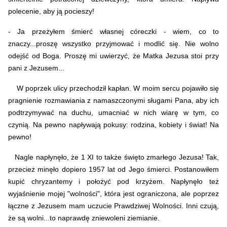
polecenie, aby ją pocieszy!
- Ja przeżyłem śmierć własnej córeczki - wiem, co to
znaczy...proszę wszystko przyjmować i modlić się. Nie wolno
odejść od Boga. Proszę mi uwierzyć, że Matka Jezusa stoi przy
pani z Jezusem...
W poprzek ulicy przechodził kapłan. W moim sercu pojawiło się
pragnienie rozmawiania z namaszczonymi sługami Pana, aby ich
podtrzymywać na duchu, umacniać w nich wiarę w tym, co
czynią. Na pewno napływają pokusy: rodzina, kobiety i świat! Na
pewno!
Nagle napłynęło, że 1 XI to także święto zmarłego Jezusa! Tak,
przecież minęło dopiero 1957 lat od Jego śmierci. Postanowiłem
kupić chryzantemy i położyć pod krzyżem. Napłynęło też
wyjaśnienie mojej "wolności", która jest ograniczona, ale poprzez
łączne z Jezusem mam uczucie Prawdziwej Wolności.
Inni czują,
że są wolni...to naprawdę zniewoleni ziemianie.