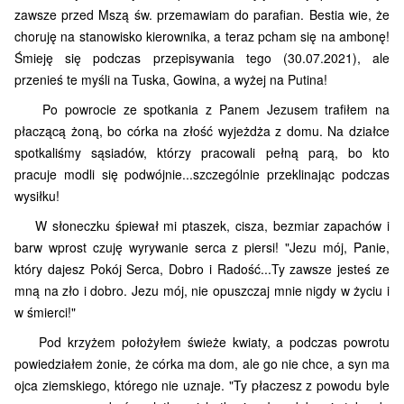
zawsze przed Mszą św. przemawiam do parafian. Bestia wie, że
choruję na stanowisko kierownika, a teraz pcham się na ambonę!
Śmieję się podczas przepisywania tego (30.07.2021), ale
przenieś te myśli na Tuska, Gowina, a wyżej na Putina!
Po powrocie ze spotkania z Panem Jezusem trafiłem na
płaczącą żoną, bo córka na złość wyjeżdża z domu. Na działce
spotkaliśmy sąsiadów, którzy pracowali pełną parą, bo kto
pracuje modli się podwójnie...szczególnie przeklinając podczas
wysiłku!
W słoneczku śpiewał mi ptaszek, cisza, bezmiar zapachów i
barw wprost czuję wyrywanie serca z piersi! "Jezu mój, Panie,
który dajesz Pokój Serca, Dobro i Radość...Ty zawsze jesteś ze
mną na zło i dobro. Jezu mój, nie opuszczaj mnie nigdy w życiu i
w śmierci!"
Pod krzyżem położyłem świeże kwiaty, a podczas powrotu
powiedziałem żonie, że córka ma dom, ale go nie chce, a syn ma
ojca ziemskiego, którego nie uznaje. "Ty płaczesz z powodu byle