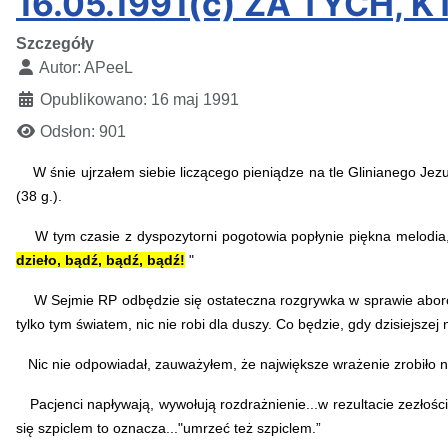
16.05.1991(c) ZA TYCH,
Szczegóły
Autor:
APeeL
Opublikowano: 16 maj 1991
Odsłon: 901
W śnie ujrzałem siebie liczącego pieniądze na tle Glinianego Je
(38 g.).
W tym czasie z dyspozytorni pogotowia popłynie piękna melodia, a
dzieło, bądź, bądź, bądź!
"
W Sejmie RP odbędzie się ostateczna rozgrywka w sprawie aborcj
tylko tym światem, nic nie robi dla duszy. Co będzie, gdy dzisiejszej
Nic nie odpowiadał, zauważyłem, że największe wrażenie zrobiło na 
Pacjenci napływają, wywołują rozdrażnienie...w rezultacie zezłośc
się szpiclem to oznacza..."umrzeć też szpiclem.”