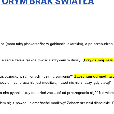
 KTÓRYM BRAK ŚWIATŁA
zusa (mam taką płaskorzeźbę w gabinecie lekarskim), a po przebudzen
 serce zaleje tęskna miłość z krzykiem w duszy: „
Przyjdź mój Jezu
i: „dziecko w ramionach - czy na sumieniu?”
Zaczynam od modlitwy 
 nocy umrze, praca nie jest modlitwą, nawet nic nie znaczy, gdy płacą!”
nim pytanie: „czy ten dzień zacząłeś od przeżegnania się?" Nie wiem, c
iłem się z powodu niemożności modlitwy! Zobacz sztuczki diabelskie. D