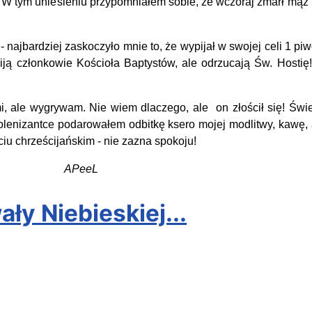
ym uniesieniu przypomniałem sobie, że wczoraj zmarł mąż mojej
 najbardziej zaskoczyło mnie to, że wypijał w swojej celi 1 pi
piją członkowie Kościoła Baptystów, ale odrzucają Św. Hostię
i, ale wygrywam. Nie wiem dlaczego, ale on złościł się! Świe
solenizantce podarowałem odbitkę ksero mojej modlitwy, kawę, a
iu chrześcijańskim - nie zazna spokoju!
APeeL
ły Niebieskiej...