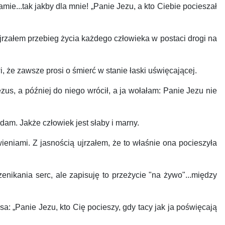
...tak jakby dla mnie! „Panie Jezu, a kto Ciebie pocieszał
rzałem przebieg życia każdego człowieka w postaci drogi na
 że zawsze prosi o śmierć w stanie łaski uświęcającej.
, a później do niego wrócił, a ja wołałam: Panie Jezu nie
am. Jakże człowiek jest słaby i marny.
ieniami. Z jasnością ujrzałem, że to właśnie ona pocieszyła
ikania serc, ale zapisuję to przeżycie "na żywo"...między
: „Panie Jezu, kto Cię pocieszy, gdy tacy jak ja poświęcają