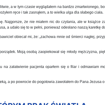
itwie, a w tym czasie wyglądałem na bardzo zmartwionego, b
żyłem ręce i tak zasnąłem, a to wielka ulga dla słabego ciała.
ajgorsze, że nie miałem nic do czytania, ale w książce za
sa, a udało się to w pełni, ponieważ odesłano naszą karetkę 
iciel obiecał mi, że: „zachowa mnie od śmierci nagłej, przyjdz
rządek. Moją osobą zaopiekował się młody mężczyzna, piękni
na załatwienie pacjenta oparłem się o filar i odmawiam modl
eką, a po powrocie do pogotowia zawołałem do Pana Jezusa o 