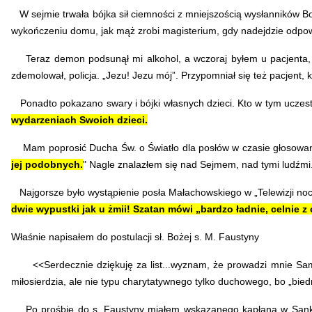
W sejmie trwała bójka sił ciemności z mniejszością wysłanników Bo
wykończeniu domu, jak mąż zrobi magisterium, gdy nadejdzie odpowi
Teraz demon podsunął mi alkohol, a wczoraj byłem u pacjenta, któ
zdemolował, policja. „Jezu! Jezu mój”.
Przypomniał się też pacjent, k
Ponadto pokazano swary i bójki własnych dzieci. Kto w tym uczestni
wydarzeniach Swoich dzieci.
Mam poprosić Ducha Św. o Światło dla posłów w czasie głosowania
jej podobnych.
" Nagle znalazłem się nad Sejmem, nad tymi ludźmi..
Najgorsze było wystąpienie posła Małachowskiego w „Telewizji noc
dwie wypustki jak u żmii! Szatan mówi „bardzo ładnie, celnie z 
Właśnie napisałem do postulacji sł. Bożej s. M. Faustyny
<<Serdecznie dziękuję za list...wyznam, że prowadzi mnie Sam Pa
miłosierdzia, ale nie typu charytatywnego tylko duchowego, bo „bie
Po prośbie do s. Faustyny miałem wskazanego kapłana w Sanktuar