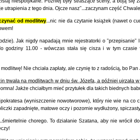
iaj niespotykane. Później były straszące sceny, a boją się z
e utrapienia z tego dnia. Ojcze nasz"...zaczynam część Chwa
aczynać od modlitwy
...nic nie da czytanie książek (nawet o
łowem!
ie). Jak nigdy napadają mnie rejestratorki o "przepisanie" 
do godziny 11.00 - wówczas stała się cisza i w tym czasie
modlitwę! Nie chciała zapłaty, ale czynię to z radością, bo Pan 
zin trwała na modlitwach w dniu św. Józefa, a później ujrzała
zdomna! Jakże chciałbym mieć przytułek dla takich biednych bab
okratesa (wyniszczenie nowotworowe), który nie wie na co cho
oliczki zapadnięte, matowe oczy i pozornie wydłużony, spiczast
miertelnie chorego. To działanie Szatana, aby nie wrócił do 
eczy!