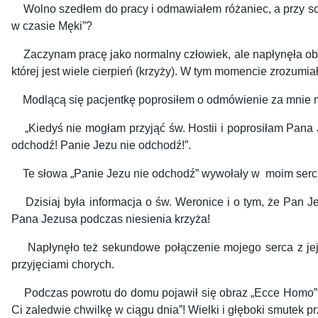
Wolno szedłem do pracy i odmawiałem różaniec, a przy scen
w czasie Męki”?
Zaczynam pracę jako normalny człowiek, ale napłynęła obaw
której jest wiele cierpień (krzyży). W tym momencie zrozumia
Modlącą się pacjentkę poprosiłem o odmówienie za mnie modl
„Kiedyś nie mogłam przyjąć św. Hostii i poprosiłam Pana 
odchodź! Panie Jezu nie odchodź!”.
Te słowa „Panie Jezu nie odchodź” wywołały w moim sercu wi
Dzisiaj była informacja o św. Weronice i o tym, że Pan Jez
Pana Jezusa podczas niesienia krzyża!
Napłynęło też sekundowe połączenie mojego serca z jej se
przyjęciami chorych.
Podczas powrotu do domu pojawił się obraz „Ecce Homo”, a d
Ci zaledwie chwilkę w ciągu dnia”! Wielki i głęboki smutek p