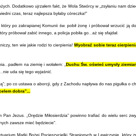
żych. Dodatkowo ujrzałem fakt, że Wola Stwórcy w „zsyłaniu nam dzieci
edni czas, teraz najlepsza byłaby córeczka!"
ry po zakrapianej Komunii św. pobił żonę i próbował wrzucić ją do 
tóry próbował zabić innego, a policja pobiła go...aż się sfajdał.
czy, ten wie jakie rodzi to cierpienia!
Wyobraź sobie teraz cierpien
...padłem na ziemię i wołałem: „
Duchu Św. oświeć umysły ziemian
.nie uda się tego wyjaśnić.
ą”; po co ustawa o aborcji, gdy z Zachodu napływa do nas pigułka o c
celem dobra”...
n Jezus. „Orędzie Miłosierdzia” powinno trafiać do wielu serc zwy
dnych zawsze mieć będziecie".
ium Matki Bożej Pocieszycielki Strapionych w Lewiczynie, który zna