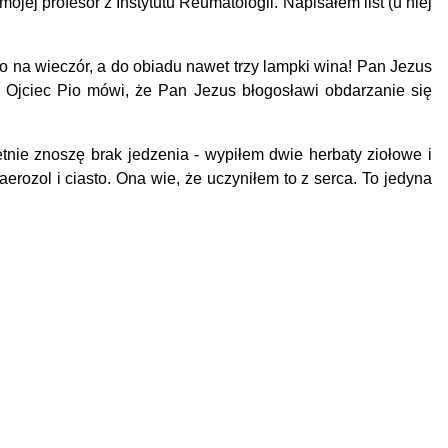
 profesor z Instytutu Reumatologii. Napisałem list (u niej
wo na wieczór, a do obiadu nawet trzy lampki wina! Pan Jezus
!
Ojciec Pio mówi, że Pan Jezus błogosławi obdarzanie się
tnie znoszę brak jedzenia - wypiłem dwie herbaty ziołowe i
erozol i ciasto. Ona wie, że uczyniłem to z serca. To jedyna