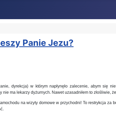
cieszy Panie Jezu?
, dyrekcja) w którym napłynęło zalecenie, abym się nie s
 nie ma lekarzy dyżurnych. Nawet uzasadniłem to złośliwie, ż
ochodu na wizyty domowe w przychodni! To restrykcja za bun
ść.