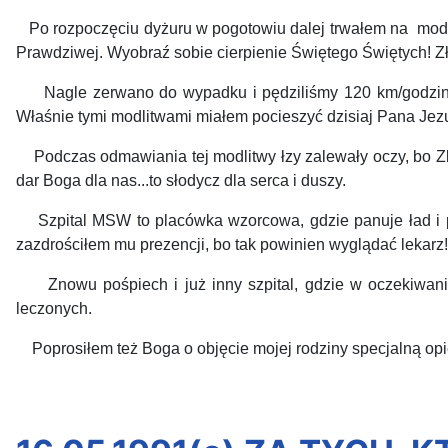
Po rozpoczęciu dyżuru w pogotowiu dalej trwałem na modl
Prawdziwej. Wyobraź sobie cierpienie Świętego Świętych! Zło
Nagle zerwano do wypadku i pędziliśmy 120 km/godzinę. N
Właśnie tymi modlitwami miałem pocieszyć dzisiaj Pana Jezu
Podczas odmawiania tej modlitwy łzy zalewały oczy, bo Zbaw
dar Boga dla nas...to słodycz dla serca i duszy.
Szpital MSW to placówka wzorcowa, gdzie panuje ład i po
zazdrościłem mu prezencji, bo tak powinien wyglądać lekarz!
Znowu pośpiech i już inny szpital, gdzie w oczekiwaniu 
leczonych.
Poprosiłem też Boga o objęcie mojej rodziny specjalną opi