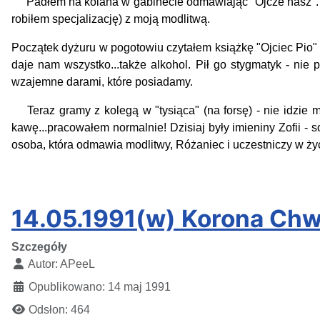
Padłem na kolana w gabinecie odmawiając "Ojcze nasz". W t
robiłem specjalizację) z moją modlitwą.
Początek dyżuru w pogotowiu czytałem książkę "Ojciec Pio" -
daje nam wszystko...także alkohol. Pił go stygmatyk - nie 
wzajemne darami, które posiadamy.
Teraz gramy z kolegą w "tysiąca" (na forsę) - nie idzie m
kawę...pracowałem normalnie! Dzisiaj były imieniny Zofii - 
osoba, która odmawia modlitwy, Różaniec i uczestniczy w życ
14.05.1991(w) Korona Chwa
Szczegóły
Autor:
APeeL
Opublikowano: 14 maj 1991
Odsłon: 464