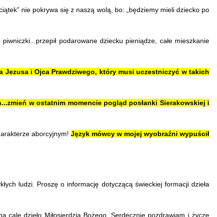
ątek” nie pokrywa się z naszą wolą, bo: „będziemy mieli dziecko po
piwniczki...przepił podarowane dziecku pieniądze, całe mieszkanie
ia Jezusa i Ojca Prawdziwego, który musi uczestniczyć w takich
...zmień w ostatnim momencie pogląd posłanki Sierakowskiej i
harakterze aborcyjnym!
Język mówcy w mojej wyobraźni wypuścił
kłych ludzi.
Proszę o informację dotyczącą świeckiej formacji dzieła
 cale dzieło Miłosierdzia Bożego. Serdecznie pozdrawiam i życzę