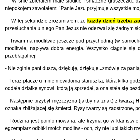
W śnie zbierałem małe słodkie i smaczne gruszeczki...dzis
niepokojem zawołałem: "Panie Jezu przyjmuję wszystkie moj
W tej sekundzie zrozumiałem, że
każdy dzień trzeba z
przesłuchania u niego Pan Jezus nie odezwał się żadnym s
Trwam na modlitwie jeszcze pod przychodnią (w samochodz
modlitwie, napływa dobra energia. Wszystko ciągnie się 
przebłagalnej!
- Nie zginie pani dusza, dziękuję, dziękuję...zmówię za panią 
Teraz płacze u mnie niewidoma staruszka, która
kilka god
oddała działkę synowi, którą ją sprzedał, a ona stała się be
Następnie przybył mężczyzna (jakby na znak) z twarzą Hip
oznaka zbliżającej się śmierci. Rysy twarzy są zaostrzone, p
Rodzina jest poinformowana, ale trzyma go w kłamstwie...ś
egzemplarz odbitki moich modlitw - och, zły nie lubi takich rz