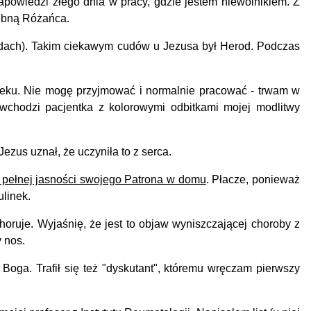
apowiedzi złego dnia w pracy, gdzie jestem niewolnikiem. Z
lebną Różańca.
 cudach). Takim ciekawym cudów u Jezusa był Herod. Podczas
leku. Nie mogę przyjmować i normalnie pracować - trwam w
 wchodzi pacjentka z kolorowymi odbitkami mojej modlitwy
Jezus uznał, że uczyniła to z serca.
 w pełnej jasności swojego Patrona w domu
. Płacze, ponieważ
ulinek.
ruje. Wyjaśnię, że jest to objaw wyniszczającej choroby z
y nos.
Boga. Trafił się też "dyskutant", któremu wręczam pierwszy