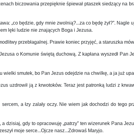
ach biczowania przepięknie śpiewał ptaszek siedzący na bramie
a: „co będzie, gdy mnie zwolnią?...za co będę żył?”. Nagle uj
łem lęki ludzie nie znających Boga i Jezusa.
itwy przebłagalnej. Prawie koniec przyjęć, a staruszka mówi,
Jezusa o Komunie świętą duchową. Z kapłana wyszedł Pan Jezus
elki smutek, bo Pan Jezus odejdzie na chwilkę, a ja już upad
us uzdrowił ją z krwotoków. Teraz jest patronką ludzi z krwaw
rcem, a łzy zalały oczy. Nie wiem jak dochodzi do tego przen
zisiaj, gdy to opracowuję „patrzy” ten wizerunek Pana Jezusa
rzeszył moje serce...Ojcze nasz...Zdrowaś Maryjo.