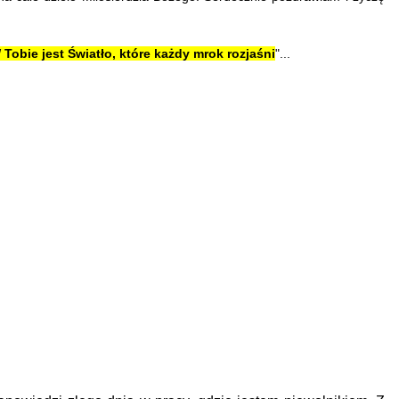
 Tobie jest Światło, które każdy mrok rozjaśni
"...