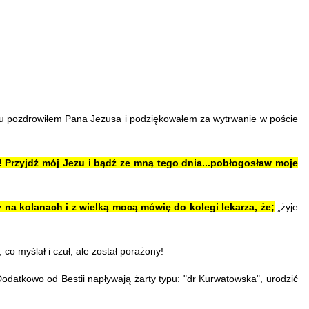
iu pozdrowiłem Pana Jezusa i podziękowałem za wytrwanie w poście
! Przyjdź mój Jezu i bądź ze mną tego dnia...pobłogosław moje
na kolanach i z wielką mocą mówię do kolegi lekarza, że;
„żyje
o myślał i czuł, ale został porażony!
odatkowo od Bestii napływają żarty typu: "dr Kurwatowska", urodzić