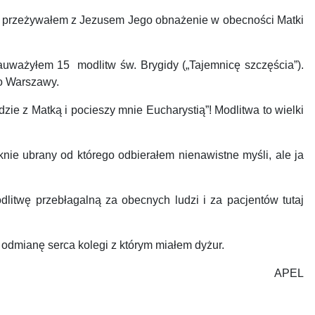
o przeżywałem z Jezusem Jego obnażenie w obecności Matki
uważyłem 15 modlitw św. Brygidy („Tajemnicę szczęścia”).
do Warszawy.
ie z Matką i pocieszy mnie Eucharystią”! Modlitwa to wielki
e ubrany od którego odbierałem nienawistne myśli, ale ja
itwę przebłagalną za obecnych ludzi i za pacjentów tutaj
odmianę serca kolegi z którym miałem dyżur.
APEL