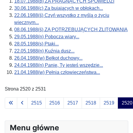
18.07.1988(p) ZA PRAGNĄCYCH SPOWIEDZI
30.06.1988(c) Za bujających w obłokach...
22.06.1988(ś) Czyń wszystko z myślą o życiu
wiecznym...
08.06.1988(ś) ZA POTRZEBUJĄCYCH ZLITOWANIA
29.05.1988(n) Pobocza wiary...
28.05.1988(s) Ptaki...
22.05.1988(n) Kuźnia dusz...
26.04.1988(w) Bełkot duchowy...
24.04.1988(n) Panie, Ty jesteś wszędzie...
21.04.1988(w) Pełnia człowieczeństwa...
Strona 2520 z 2531
2515
2516
2517
2518
2519
2520
Menu główne