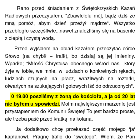
Rano przed śniadaniem z Świętokrzyskich Kazań
Radiowych przeczytałem: "Zbawicielu mój, bądź dziś ze
mną pomóż, abym dzień przeżył mądrze". Wszystko
przebiegło szczęśliwie...nawet znaleźliśmy się na basenie
z ciepłą i czystą wodą.
Przed wyjściem na obiad kazałem przeczytać córce
Słowo (na chybił – trafił), bo dzisiaj są jej imieniny.
Wpadło; "Miłość Chrystusa obecnego wśród nas...,który
żyje w tobie, we mnie, w ludziach o konkretnych rękach,
ludziach czujnych na płacz, wrażliwych na rozterki,
otwartych na szukających i gotowych iść do odrzuconych".
0 19.00 poszliśmy z żoną do kościoła, a ja od 20 lat
nie byłem u spowiedzi.
Moim największym marzenie jest
przystąpieniem do Komunii Świętej! To jest bardzo proste,
ale trzeba paść przed kratką na kolana.
Ja dodatkowo chcę przekazać część mojego 'ja'
kapłanowi. Pragnę trafić do "swojego". Wiem, że Pan