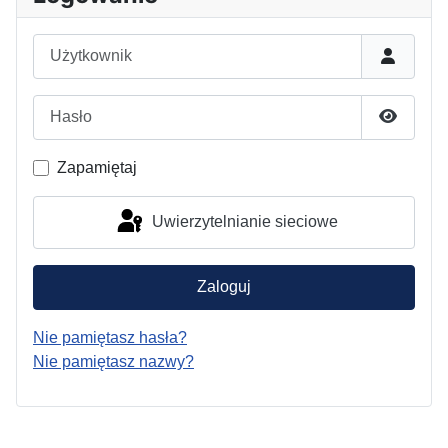
Użytkownik
Hasło
Pokaż h
Zapamiętaj
Uwierzytelnianie sieciowe
Zaloguj
Nie pamiętasz hasła?
Nie pamiętasz nazwy?