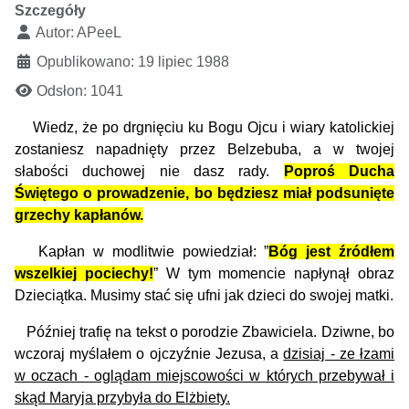
Szczegóły
Autor:
APeeL
Opublikowano: 19 lipiec 1988
Odsłon: 1041
Wiedz, że po drgnięciu ku Bogu Ojcu i wiary katolickiej
zostaniesz napadnięty przez Belzebuba, a w twojej
słabości duchowej nie dasz rady.
Poproś Ducha
Świętego o prowadzenie, bo będziesz miał podsunięte
grzechy kapłanów.
Kapłan w modlitwie powiedział: ”
Bóg jest źródłem
wszelkiej pociechy!
” W tym momencie napłynął obraz
Dzieciątka. Musimy stać się ufni jak dzieci do swojej matki.
Później trafię na tekst o porodzie Zbawiciela. Dziwne, bo
wczoraj myślałem o ojczyźnie Jezusa, a
dzisiaj - ze łzami
w oczach - oglądam miejscowości w których przebywał i
skąd Maryja przybyła do Elżbiety.