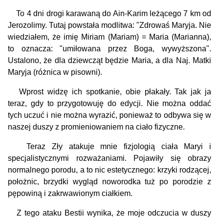
To 4 dni drogi karawaną do Ain-Karim leżącego 7 km od
Jerozolimy. Tutaj powstała modlitwa: "Zdrowaś Maryja. Nie
wiedziałem, że imię Miriam (Mariam) = Maria (Marianna),
to oznacza: "umiłowana przez Boga, wywyższona".
Ustalono, że dla dziewcząt będzie Maria, a dla Naj. Matki
Maryja (różnica w pisowni).
Wprost widzę ich spotkanie, obie płakały. Tak jak ja
teraz, gdy to przygotowuję do edycji. Nie można oddać
tych uczuć i nie można wyrazić, ponieważ to odbywa się w
naszej duszy z promieniowaniem na ciało fizyczne.
Teraz Zły atakuje mnie fizjologią ciała Maryi i
specjalistycznymi rozważaniami. Pojawiły się obrazy
normalnego porodu, a to nic estetycznego: krzyki rodzącej,
położnic, brzydki wygląd noworodka tuż po porodzie z
pępowiną i zakrwawionym ciałkiem.
Z tego ataku Bestii wynika, że moje odczucia w duszy