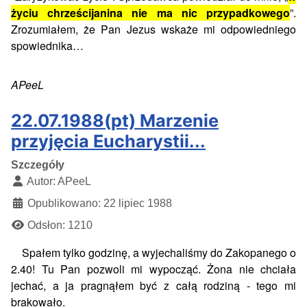
życiu chrześcijanina nie ma nic przypadkowego
”.
Zrozumiałem, że Pan Jezus wskaże mi odpowiedniego
spowiednika…
APeeL
22.07.1988(pt) Marzenie
przyjęcia Eucharystii...
Szczegóły
Autor:
APeeL
Opublikowano: 22 lipiec 1988
Odsłon: 1210
Spałem tylko godzinę, a wyjechaliśmy do Zakopanego o
2.40! Tu Pan pozwoli mi wypocząć. Żona nie chciała
jechać, a ja pragnąłem być z całą rodziną - tego mi
brakowało.