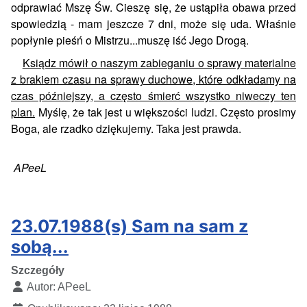
odprawiać Mszę Św. Cieszę się, że ustąpiła obawa przed
spowiedzią - mam jeszcze 7 dni, może się uda. Właśnie
popłynie pieśń o Mistrzu...muszę iść Jego Drogą.
Ksiądz mówił o naszym zabieganiu o sprawy materialne
z brakiem czasu na sprawy duchowe, które odkładamy na
czas późniejszy, a często śmierć wszystko niweczy ten
plan.
Myślę, że tak jest u większości ludzi. Często prosimy
Boga, ale rzadko dziękujemy. Taka jest prawda.
APeeL
23.07.1988(s) Sam na sam z
sobą...
Szczegóły
Autor:
APeeL