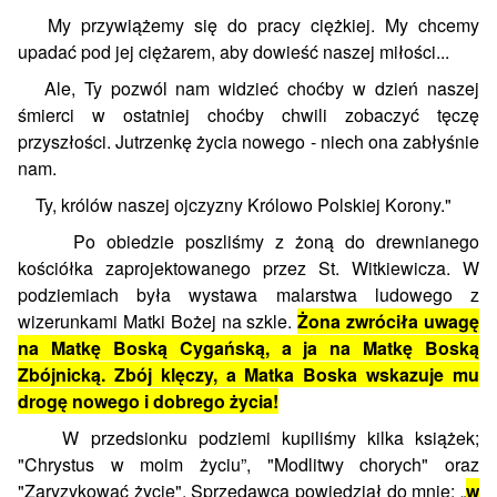
My przywiążemy się do pracy ciężkiej. My chcemy
upadać pod jej ciężarem, aby dowieść naszej miłości...
Ale, Ty pozwól nam widzieć choćby w dzień naszej
śmierci w ostatniej choćby chwili zobaczyć tęczę
przyszłości. Jutrzenkę życia nowego - niech ona zabłyśnie
nam.
Ty, królów naszej ojczyzny Królowo Polskiej Korony."
Po obiedzie poszliśmy z żoną do drewnianego
kościółka zaprojektowanego przez St. Witkiewicza. W
podziemiach była wystawa malarstwa ludowego z
wizerunkami Matki Bożej na szkle.
Żona zwróciła uwagę
na Matkę Boską Cygańską, a ja na Matkę Boską
Zbójnicką. Zbój klęczy, a Matka Boska wskazuje mu
drogę nowego i dobrego życia!
W przedsionku podziemi kupiliśmy kilka książek;
"Chrystus w moim życiu”, "Modlitwy chorych" oraz
"Zaryzykować życie". Sprzedawca powiedział do mnie; „
w