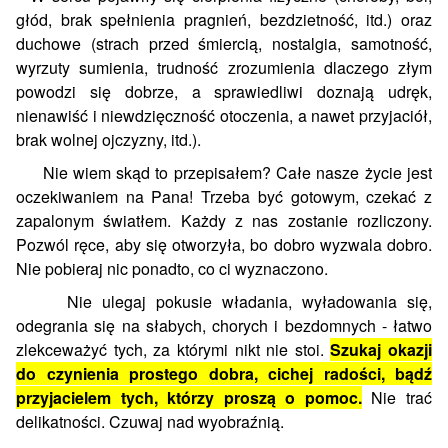
głód, brak spełnienia pragnień, bezdzietność, itd.) oraz
duchowe (strach przed śmiercią, nostalgia, samotność,
wyrzuty sumienia, trudność zrozumienia dlaczego złym
powodzi się dobrze, a sprawiedliwi doznają udręk,
nienawiść i niewdzięczność otoczenia, a nawet przyjaciół,
brak wolnej ojczyzny, itd.).
Nie wiem skąd to przepisałem? Całe nasze życie jest
oczekiwaniem na Pana! Trzeba być gotowym, czekać z
zapalonym światłem. Każdy z nas zostanie rozliczony.
Pozwól ręce, aby się otworzyła, bo dobro wyzwala dobro.
Nie pobieraj nic ponadto, co ci wyznaczono.
Nie ulegaj pokusie władania, wyładowania się,
odegrania się na słabych, chorych i bezdomnych - łatwo
zlekceważyć tych, za którymi nikt nie stoi.
Szukaj okazji
do czynienia prostego dobra, cichej radości, bądź
przyjacielem tych, którzy proszą o pomoc.
Nie trać
delikatności. Czuwaj nad wyobraźnią.