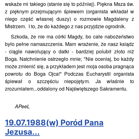
wskaże mi takiego (stanie się to później). Piękna Msza św.
z pięknym przejmującym śpiewem (organista wkładał w
niego część własnej duszy) o rozmowie Magdaleny z
Mistrzem. I to, że do każdego z nas przyjdzie ogrodnik.
Szkoda, że nie ma córki Magdy, bo całe nabożeństwo
było pełne namaszczenia. Mam wrażenie, że nasz ksiądz
- ciągle nawołujący o datki - bardziej polubił złoto niż
Boga. Natchnienie ostrzegło mnie; "Nie oceniaj, bo każdy
może zmienić się, a przykładem jest moja osoba pragnąca
powrotu do Boga Ojca!" Podczas Eucharystii organista
śpiewał o szczęściu niepojętym. Ja właśnie to
zrozumiałem...oddalony od Najświętszego Sakramentu.
APeeL
19.07.1988(w) Poród Pana
Jezusa...