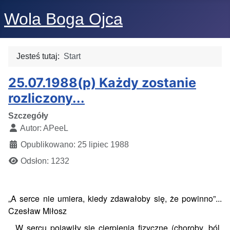
Wola Boga Ojca
Jesteś tutaj:
Start
25.07.1988(p) Każdy zostanie
rozliczony...
Szczegóły
Autor:
APeeL
Opublikowano: 25 lipiec 1988
Odsłon: 1232
„A serce nie umiera, kiedy zdawałoby się, że powinno”...
Czesław Miłosz
W sercu pojawiły się cierpienia fizyczne (choroby, ból,