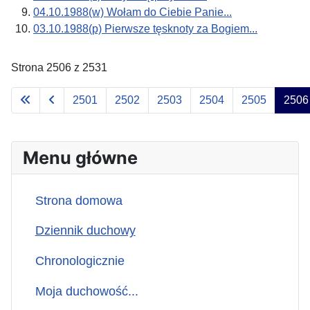
04.10.1988(w) Wołam do Ciebie Panie...
03.10.1988(p) Pierwsze tęsknoty za Bogiem...
Strona 2506 z 2531
2501
2502
2503
2504
2505
2506
Menu główne
Strona domowa
Dziennik duchowy
Chronologicznie
Moja duchowość...