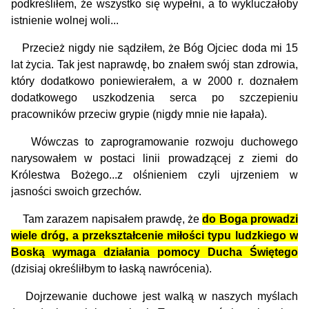
podkreśliłem, że wszystko się wypełni, a to wykluczałoby
istnienie wolnej woli...
Przecież nigdy nie sądziłem, że Bóg Ojciec doda mi 15
lat życia. Tak jest naprawdę, bo znałem swój stan zdrowia,
który dodatkowo poniewierałem, a w 2000 r. doznałem
dodatkowego uszkodzenia serca po szczepieniu
pracowników przeciw grypie (nigdy mnie nie łapała).
Wówczas to zaprogramowanie rozwoju duchowego
narysowałem w postaci linii prowadzącej z ziemi do
Królestwa Bożego...z olśnieniem czyli ujrzeniem w
jasności swoich grzechów.
Tam zarazem napisałem prawdę, że
do Boga prowadzi
wiele dróg, a przekształcenie miłości typu ludzkiego w
Boską wymaga działania pomocy Ducha Świętego
(dzisiaj określiłbym to łaską nawrócenia).
Dojrzewanie duchowe jest walką w naszych myślach