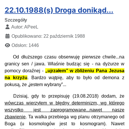
22.10.1988(s) Droga donikąd...
Szczegóły
Autor:
APeeL
Opublikowano: 22 październik 1988
Odsłon: 1446
Od dłuższego czasu obserwuję pierwsze chwile...na
granicy sen / jawa. Właśnie budząc się - na dyżurze w
pomocy doraźnej -
„ujrzałem” w zbliżeniu Pana Jezusa
na krzyżu
. Bardzo wątpię, aby to było od demona z
pokusą, że „jestem wybrany”...
Dzisiaj, gdy to przepisuję (19.08.2018) dodam, że
wówczas wierzyłem w błędny determinizm, wg którego
wszystko jest zaprogramowane...nawet nasze
zbawienie
. Ta walka przebiega wg planu otrzymanego od
Boga (u kosmologów jest to kosmogram). Nawet