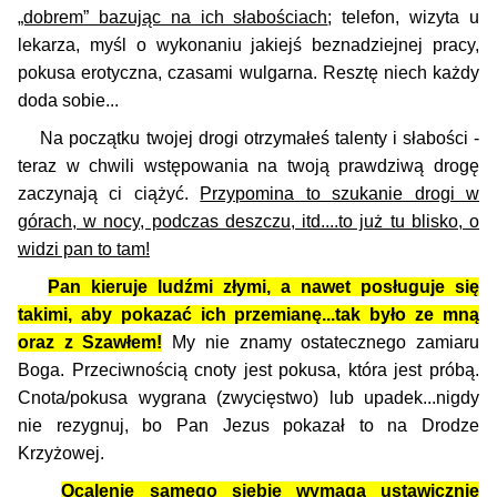
„dobrem” bazując na ich słabościach
; telefon, wizyta u
lekarza, myśl o wykonaniu jakiejś beznadziejnej pracy,
pokusa erotyczna, czasami wulgarna. Resztę niech każdy
doda sobie...
Na początku twojej drogi otrzymałeś talenty i słabości -
teraz w chwili wstępowania na twoją prawdziwą drogę
zaczynają ci ciążyć.
Przypomina to szukanie drogi w
górach, w nocy, podczas deszczu, itd....to już tu blisko, o
widzi pan to tam!
Pan kieruje ludźmi złymi, a nawet posługuje się
takimi, aby pokazać ich przemianę...tak było ze mną
oraz z Szawłem!
My nie znamy ostatecznego zamiaru
Boga. Przeciwnością cnoty jest pokusa, która jest próbą.
Cnota/pokusa wygrana (zwycięstwo) lub upadek...nigdy
nie rezygnuj, bo Pan Jezus pokazał to na Drodze
Krzyżowej.
Ocalenie samego siebie wymaga ustawicznie