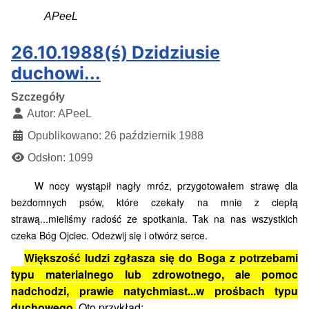
APeeL
26.10.1988(ś) Dzidziusie
duchowi...
Szczegóły
Autor:
APeeL
Opublikowano: 26 październik 1988
Odsłon: 1099
W nocy wystąpił nagły mróz, przygotowałem strawę dla
bezdomnych psów, które czekały na mnie z ciepłą
strawą...mieliśmy radość ze spotkania. Tak na nas wszystkich
czeka Bóg Ojciec. Odezwij się i otwórz serce.
Większość ludzi zgłasza się do Boga z potrzebami
typu materialnego lub zdrowotnego, ale pomoc
nadchodzi, prawie natychmiast...w prośbach typu
duchowego.
Oto przykład;