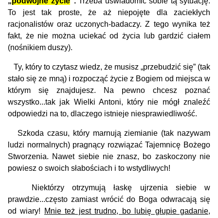
„
podwójne życie
”.
Trzeba uświadomić sobie tą sytuację.
To jest tak proste, że aż niepojęte dla zaciekłych
racjonalistów oraz uczonych-badaczy. Z tego wynika też
fakt, że nie można uciekać od życia lub gardzić ciałem
(nośnikiem duszy).
Ty, który to czytasz wiedz, że musisz „przebudzić się” (tak
stało się ze mną) i rozpocząć życie z Bogiem od miejsca w
którym się znajdujesz. Na pewno chcesz poznać
wszystko...tak jak Wielki Antoni, który nie mógł znaleźć
odpowiedzi na to, dlaczego istnieje niesprawiedliwość.
Szkoda czasu, który marnują ziemianie (tak nazywam
ludzi normalnych) pragnący rozwiązać Tajemnicę Bożego
Stworzenia. Nawet siebie nie znasz, bo zaskoczony nie
powiesz o swoich słabościach i to wstydliwych!
Niektórzy otrzymują łaskę ujrzenia siebie w
prawdzie...często zamiast wrócić do Boga odwracają się
od wiary!
Mnie też jest trudno, bo lubię głupie gadanie,