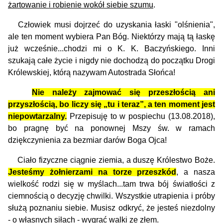
żartowanie i robienie wokół siebie szumu
.
Człowiek musi dojrzeć do uzyskania łaski "olśnienia",
ale ten moment wybiera Pan Bóg. Niektórzy mają tą łaskę
już wcześnie...chodzi mi o K. K. Baczyńskiego. Inni
szukają całe życie i nigdy nie dochodzą do początku Drogi
Królewskiej, którą nazywam Autostrada Słońca!
Nie należy zajmować się przeszłością ani
przyszłością, bo liczy się „tu i teraz”, a ten moment jest
niepowtarzalny.
Przepisuję to w pospiechu (13.08.2018),
bo pragnę być na ponownej Mszy św. w ramach
dziękczynienia za bezmiar darów Boga Ojca!
Ciało fizyczne ciągnie ziemia, a duszę Królestwo Boże.
J
esteśmy żołnierzami na torze przeszkód
, a nasza
wielkość rodzi się w myślach...tam trwa bój światłości z
ciemnością o decyzję chwilki. Wszystkie utrapienia i próby
służą poznaniu siebie. Musisz odkryć, że jesteś niezdolny
- o własnych siłach - wygrać walki ze złem.