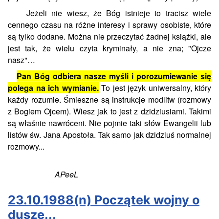
Jeżeli nie wiesz, że Bóg istnieje to tracisz wiele
cennego czasu na różne interesy i sprawy osobiste, które
są tylko dodane. Można nie przeczytać żadnej książki, ale
jest tak, że wielu czyta kryminały, a nie zna; "Ojcze
nasz"…
Pan Bóg odbiera nasze myśli i porozumiewanie się
polega na ich wymianie.
To jest język uniwersalny, który
każdy rozumie. Śmieszne są instrukcje modlitw (rozmowy
z Bogiem Ojcem). Wiesz jak to jest z dzidziusiami. Takimi
są właśnie nawróceni. Nie pojmie taki słów Ewangelii lub
listów św. Jana Apostoła. Tak samo jak dzidziuś normalnej
rozmowy...
APeeL
23.10.1988(n) Początek wojny o
duszę...