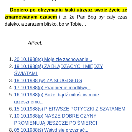
Dopiero po otrzymaniu łaski ujrzysz swoje życie ze
zmarnowanym czasem
i to, że Pan Bóg był cały czas
daleko, a zarazem blisko, bo w Tobie…
APeeL
20.10.1988(c) Moje złe zachowanie...
19.10.1988(ś) ZA BŁĄDZĄCYCH MIĘDZY
ŚWIATAMI
18.10.1988 (w) ZA SŁUGI SŁUG
17.10.1988(p) Pragnienie modlitwy...
16.10.1988(n) Boże, bądź miłościw mnie
grzesznemu...
15.10.1988(s) PIERWSZE POTYCZKI Z SZATANEM
10.10.1988(p) NASZE DOBRE CZYNY
PROMIENUJĄ JESZCZE PO ŚMIERCI
05.10.1988(ś) Wstyd się przyznać...