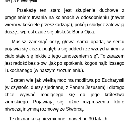
ale po Eucharystii.
Przekażę ten stan; jest skupienie duchowe z
pragnieniem trwania na kolanach w odosobnieniu (nawet
wierni w kościele przeszkadzają), pokój i słodycz zalewają
duszę...wprost czuje się bliskość Boga Ojca.
Musisz zamknąć oczy, głowa sama opada, w sercu
pojawia się cisza, pogłębia się oddech ze wzdychaniem, a
ciało staje się lekkie z jego „unoszeniem się". To zarazem
jest radość bez słów...jak po spotkaniu kogoś najbliższego
i ukochanego (w naszym zrozumieniu).
Szatan wie jak wielką moc ma modlitwa po Eucharystii
(w czystości duszy zjednanej z Panem Jezusem) i dlatego
chce wyrwać modlącego się do jego królestwa
ziemskiego. Pojawiają się różne rozproszenia, które
niweczą intymną rozmowę ze Stwórcą.
Te doznania są niezmienne...nawet po 30 latach.