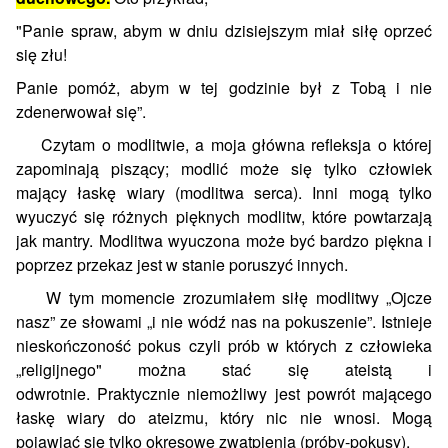
"Panie spraw, abym w dniu dzisiejszym miał siłę oprzeć
się złu!
Panie pomóż, abym w tej godzinie był z Tobą i nie
zdenerwował się”.
Czytam o modlitwie, a moja główna refleksja o której
zapominają piszący; modlić może się tylko człowiek
mający łaskę wiary (modlitwa serca). Inni mogą tylko
wyuczyć się różnych pięknych modlitw, które powtarzają
jak mantry. Modlitwa wyuczona może być bardzo piękna i
poprzez przekaz jest w stanie poruszyć innych.
W tym momencie zrozumiałem siłę modlitwy „Ojcze
nasz” ze słowami „i nie wódź nas na pokuszenie”. Istnieje
nieskończoność pokus czyli prób w których z człowieka
„religijnego" można stać się ateistą i
odwrotnie. Praktycznie niemożliwy jest powrót mającego
łaskę wiary do ateizmu, który nic nie wnosi. Mogą
pojawiać się tylko okresowe zwątpienia (próby-pokusy).