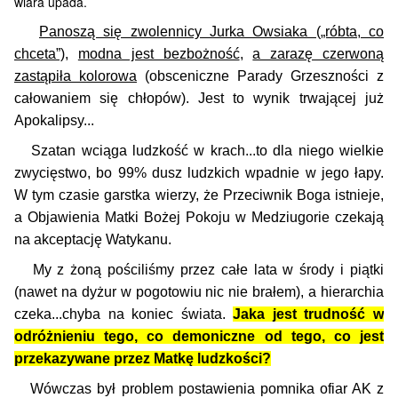
wiara upada.
Panoszą się zwolennicy Jurka Owsiaka („róbta, co
chceta”)
,
modna jest bezbożność
,
a zarazę czerwoną
zastąpiła kolorowa
(obsceniczne Parady Grzeszności z
całowaniem się chłopów). Jest to wynik trwającej już
Apokalipsy...
Szatan wciąga ludzkość w krach...to dla niego wielkie
zwycięstwo, bo 99% dusz ludzkich wpadnie w jego łapy.
W tym czasie garstka wierzy, że Przeciwnik Boga istnieje,
a Objawienia Matki Bożej Pokoju w Medziugorie czekają
na akceptację Watykanu.
My z żoną pościliśmy przez całe lata w środy i piątki
(nawet na dyżur w pogotowiu nic nie brałem), a hierarchia
czeka...chyba na koniec świata.
Jaka jest trudność w
odróżnieniu tego, co demoniczne od tego, co jest
przekazywane przez Matkę ludzkości?
Wówczas był problem postawienia pomnika ofiar AK z