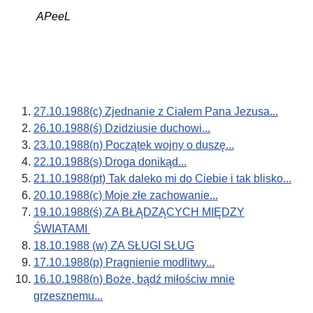
APeeL
27.10.1988(c) Zjednanie z Ciałem Pana Jezusa...
26.10.1988(ś) Dzidziusie duchowi...
23.10.1988(n) Początek wojny o duszę...
22.10.1988(s) Droga donikąd...
21.10.1988(pt) Tak daleko mi do Ciebie i tak blisko...
20.10.1988(c) Moje złe zachowanie...
19.10.1988(ś) ZA BŁĄDZĄCYCH MIĘDZY
ŚWIATAMI
18.10.1988 (w) ZA SŁUGI SŁUG
17.10.1988(p) Pragnienie modlitwy...
16.10.1988(n) Boże, bądź miłościw mnie
grzesznemu...