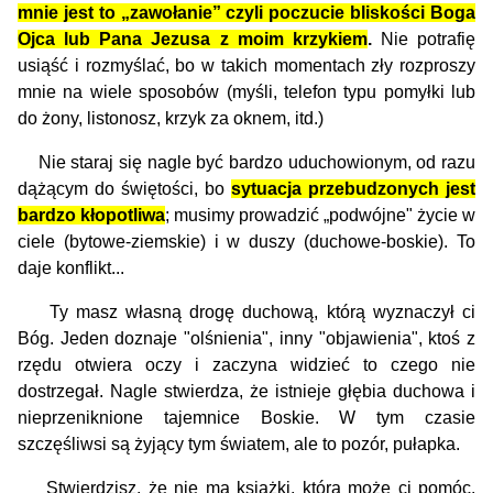
mnie jest to „zawołanie” czyli poczucie bliskości Boga
Ojca lub Pana Jezusa z moim krzykiem
.
Nie potrafię
usiąść i rozmyślać, bo w takich momentach zły rozproszy
mnie na wiele sposobów (myśli, telefon typu pomyłki lub
do żony, listonosz, krzyk za oknem, itd.)
Nie staraj się nagle być bardzo uduchowionym, od razu
dążącym do świętości, bo
sytuacja przebudzonych jest
bardzo kłopotliwa
; musimy prowadzić „podwójne" życie w
ciele (bytowe-ziemskie) i w duszy (duchowe-boskie). To
daje konflikt...
Ty masz własną drogę duchową, którą wyznaczył ci
Bóg. Jeden doznaje "olśnienia", inny "objawienia", ktoś z
rzędu otwiera oczy i zaczyna widzieć to czego nie
dostrzegał. Nagle stwierdza, że istnieje głębia duchowa i
nieprzeniknione tajemnice Boskie. W tym czasie
szczęśliwsi są żyjący tym światem, ale to pozór, pułapka.
Stwierdzisz, że nie ma książki, która może ci pomóc.