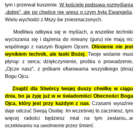
tym i przerwał kuszenie.
W kościele podsuwa rozmyślania
„dobre”, ale po chwilce nie wiesz o czym byłą Ewangelia
.
Wielu wychodzi z Mszy św zniesmaczonych.
Modlitwa odbywa się w myślach, a wszelkie techniki
wyciszania się i dążenia do nirwany (guru) nie mają nic
wspólnego z naszym Bogiem Ojcem.
Olśnienie nie jest
wynikiem technik, ale łaski Bożej.
Twoje wolanie musi
płynąc z serca; dziękczynienie, prośba o prowadzenie,
„Ojcze nasz”, z próbami ofiarowania wszystkiego (dnia)
Bogu Ojcu.
Znajdź dla Stwórcy twojej duszy chwilkę w ciągu
dnia, bo ja żyję już w w świadomiści Obecności Boga
Ojca, który jest przy każdym z nas.
Czasami wyraźnie
daje odczuć Swoją Osobę. Im wcześniej to zaczniesz, tym
więcej radości będziesz miał na tym zesłaniu...w
oczekiwaniu na uwolnienie przez śmierć.