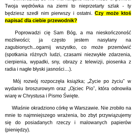
Twoja wędrówka na ziemi to nieprzetarty szlak - ty
będziesz szedł nim pierwszy i ostatni.
Czy może ktoś
napisać dla ciebie przewodnik?
Poprowadzi cię Sam Bóg, a ma nieskończoność
możliwości; ja często jestem nasyłany na
zagubionych...ogarnij wszystko, co może przemówić
(spotkania różnych ludzi, czasami niezwykłe zdarzenia,
cierpienia, wypadki, sny, obrazy z telewizji, piosenka z
radia i nagłe błyski jasności…).
Mój rozwój rozpoczęła książka; „Życie po życiu" w
wydaniu broszurowym oraz „Ojciec Pio", która odnowiła
wiarę w Chrystusa i Pismo Święte.
Właśnie okradziono córkę w Warszawie. Nie zrobiło na
mnie to najmniejszego wrażenia, bo zbyt przywiązujemy
się do posiadanych rzeczy i malowanych papierów
(pieniędzy).