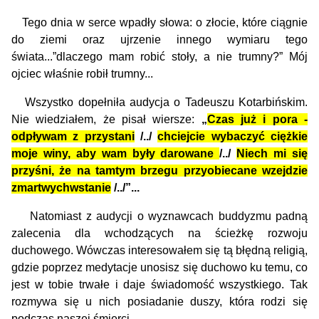
Tego dnia w serce wpadły słowa: o złocie, które ciągnie
do ziemi oraz ujrzenie innego wymiaru tego
świata...”dlaczego mam robić stoły, a nie trumny?” Mój
ojciec właśnie robił trumny...
Wszystko dopełniła audycja o Tadeuszu Kotarbińskim.
Nie wiedziałem, że pisał wiersze:
„
Czas już i pora -
odpływam z przystani
/../
chciejcie wybaczyć ciężkie
moje winy, aby wam były darowane
/../
Niech mi się
przyśni, że na tamtym brzegu przyobiecane wzejdzie
zmartwychwstanie
/../”...
Natomiast z audycji o wyznawcach buddyzmu padną
zalecenia dla wchodzących na ścieżkę rozwoju
duchowego. Wówczas interesowałem się tą błędną religią,
gdzie poprzez medytacje unosisz się duchowo ku temu, co
jest w tobie trwałe i daje świadomość wszystkiego. Tak
rozmywa się u nich posiadanie duszy, która rodzi się
podczas naszej śmierci....