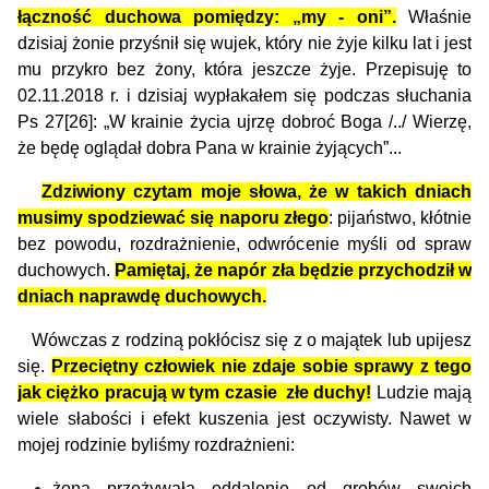
łączność duchowa pomiędzy: „my - oni”.
Właśnie
dzisiaj żonie przyśnił się wujek, który nie żyje kilku lat i jest
mu przykro bez żony, która jeszcze żyje. Przepisuję to
02.11.2018 r. i dzisiaj wypłakałem się podczas słuchania
Ps 27[26]: „W krainie życia ujrzę dobroć Boga /../ Wierzę,
że będę oglądał dobra Pana w krainie żyjących”...
Zdziwiony czytam moje słowa, że w takich dniach
musimy spodziewać się naporu złego
: pijaństwo, kłótnie
bez powodu, rozdrażnienie, odwrócenie myśli od spraw
duchowych.
Pamiętaj, że napór zła będzie przychodził w
dniach naprawdę duchowych.
Wówczas z rodziną pokłócisz się z o majątek lub upijesz
się.
Przeciętny człowiek nie zdaje sobie sprawy z tego
jak ciężko pracują w tym czasie złe duchy!
Ludzie mają
wiele słabości i efekt kuszenia jest oczywisty. Nawet w
mojej rodzinie byliśmy rozdrażnieni:
żona przeżywała oddalenie od grobów swoich