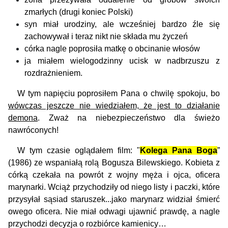
zmarłych (drugi koniec Polski)
syn miał urodziny, ale wcześniej bardzo źle się
zachowywał i teraz nikt nie składa mu życzeń
córka nagle poprosiła matkę o obcinanie włosów
ja miałem wielogodzinny ucisk w nadbrzuszu z
rozdrażnieniem.
W tym napięciu poprosiłem Pana o chwilę spokoju, bo
wówczas jeszcze nie wiedziałem, że jest to działanie
demona
. Zważ na niebezpieczeństwo dla świeżo
nawróconych!
W tym czasie oglądałem film: "
Kolega Pana Boga
”
(1986) ze wspaniałą rolą Bogusza Bilewskiego. Kobieta z
córką czekała na powrót z wojny męża i ojca, oficera
marynarki. Wciąż przychodziły od niego listy i paczki, które
przysyłał sąsiad staruszek...jako marynarz widział śmierć
owego oficera. Nie miał odwagi ujawnić prawdę, a nagle
przychodzi decyzja o rozbiórce kamienicy…