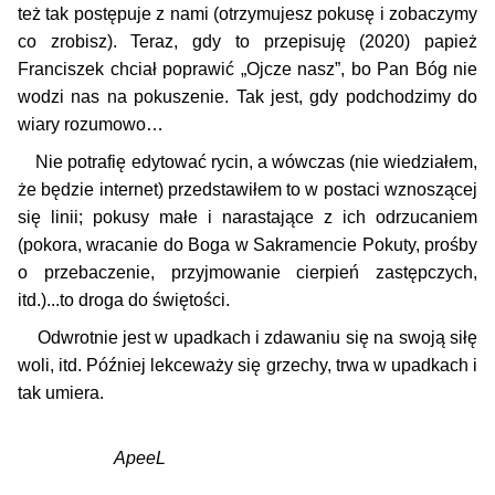
też tak postępuje z nami (otrzymujesz pokusę i zobaczymy
co zrobisz). Teraz, gdy to przepisuję (2020) papież
Franciszek chciał poprawić „Ojcze nasz”, bo Pan Bóg nie
wodzi nas na pokuszenie. Tak jest, gdy podchodzimy do
wiary rozumowo…
Nie potrafię edytować rycin, a wówczas (nie wiedziałem,
że będzie internet) przedstawiłem to w postaci wznoszącej
się linii; pokusy małe i narastające z ich odrzucaniem
(pokora, wracanie do Boga w Sakramencie Pokuty, prośby
o przebaczenie, przyjmowanie cierpień zastępczych,
itd.)...to droga do świętości.
Odwrotnie jest w upadkach i zdawaniu się na swoją siłę
woli, itd. Później lekceważy się grzechy, trwa w upadkach i
tak umiera.
ApeeL