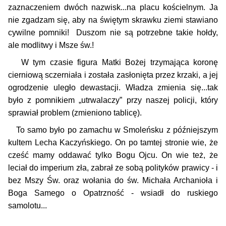
zaznaczeniem dwóch nazwisk...na placu kościelnym. Ja
nie zgadzam się, aby na świętym skrawku ziemi stawiano
cywilne pomniki! Duszom nie są potrzebne takie hołdy,
ale modlitwy i Msze św.!
W tym czasie figura Matki Bożej trzymająca koronę
cierniową sczerniała i została zasłonięta przez krzaki, a jej
ogrodzenie uległo dewastacji. Władza zmienia się...tak
było z pomnikiem „utrwalaczy” przy naszej policji, który
sprawiał problem (zmieniono tablicę).
To samo było po zamachu w Smoleńsku z późniejszym
kultem Lecha Kaczyńskiego. On po tamtej stronie wie, że
cześć mamy oddawać tylko Bogu Ojcu. On wie też, że
leciał do imperium zła, zabrał ze sobą polityków prawicy - i
bez Mszy Św. oraz wołania do św. Michała Archanioła i
Boga Samego o Opatrzność - wsiadł do ruskiego
samolotu...