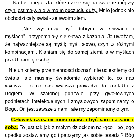
Na tle innego zła, które dzieje się na świecie mój zły
czyn jest mały, ale w moim poczuciu duży.
Mnie jednak nie
obchodzi cały świat - ze swoim złem.
„Nie wystarczy być dobrym w słowach i
myślach”...przypomniały się słowa z kazania. Ja uważam,
że najważniejsze są myśli; myśl, słowo, czyn...z różnymi
kombinacjami. Kłaniam się do samej ziemi, a w myślach
przeklinam tę osobę.
Nie unikniemy przemienności doznań, nie uciekniemy od
świata, ale musimy świado­mie wybierać to, co nas
wycisza. To co nas wycisza prowadzi do kontaktu z
Bogiem. W szalonej gonitwie przy gwałtownych
podnietach intelektualnych i zmysłowych zapominamy o
Bogu. On jest zawsze z nami, ale my zapominamy o tym.
Człowiek czasami musi upaść i być sam na sam z
sobą.
To jest tak jak z małym dzieckiem na łące - po jego
upadku zostawiamy go i patrzymy jak sobie poradzi? Bóg