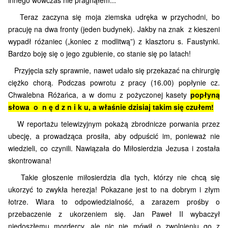
innego wówczas nie pragnąłem...
Teraz zaczyna się moja ziemska udręka w przychodni, bo
pracuję na dwa fronty (jeden budynek). Jakby na znak z kieszeni
wypadł różaniec
(„koniec z modlitwą”)
z klasztoru s. Faustynki.
Bardzo boję się o jego zgubienie, co stanie się po latach!
Przyjęcia szły sprawnie, nawet udało się przekazać na chirurgię
ciężko chorą. Podczas powrotu z pracy (16.00) popłynie cz.
Chwalebna Różańca, a w domu z pożyczonej kasety
popłyną
słowa o n ę d z n i k u, a właśnie dzisiaj takim się czułem!
W reportażu telewizyjnym pokażą zbrodnicze porwania przez
ubecję, a prowadząca prosiła, aby odpuścić im, ponieważ nie
wiedzieli, co czynili. Nawiązała do Miłosierdzia Jezusa i została
skontrowana!
Takie głoszenie miłosierdzia dla tych, którzy nie chcą się
ukorzyć to zwykła herezja! Pokazane jest to na dobrym i złym
łotrze. Wiara to odpowiedzialność, a zarazem prośby o
przebaczenie z ukorzeniem się. Jan Paweł II wybaczył
niedoszłemu mordercy, ale nic nie mówił o zwolnieniu go z