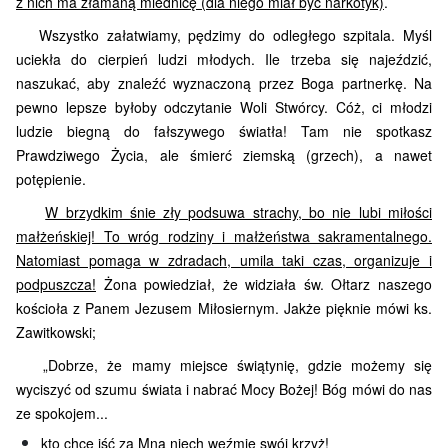
z nich ma złamaną miednicę (dla niego miał być narkotyk)
.
Wszystko załatwiamy, pędzimy do odległego szpitala. Myśl
uciekła do cierpień ludzi młodych. Ile trzeba się najeździć,
naszukać, aby znaleźć wyznaczoną przez Boga partnerkę. Na
pewno lepsze byłoby odczytanie Woli Stwórcy. Cóż, ci młodzi
ludzie biegną do fałszywego światła! Tam nie spotkasz
Prawdziwego Życia, ale śmierć ziemską (grzech), a nawet
potępienie.
W brzydkim śnie zły podsuwa strachy, bo nie lubi miłości
małżeńskiej! To wróg rodziny i małżeństwa sakramentalnego.
Natomiast pomaga w zdradach, umila taki czas, organizuje i
podpuszcza!
Żona powiedział, że widziała św. Ołtarz naszego
kościoła z Panem Jezusem Miłosiernym. Jakże pięknie mówi ks.
Zawitkowski;
„Dobrze, że mamy miejsce świątynię, gdzie możemy się
wyciszyć od szumu świata i nabrać Mocy Bożej! Bóg mówi do nas
ze spokojem...
kto chce iść za Mną niech weźmie swój krzyż!