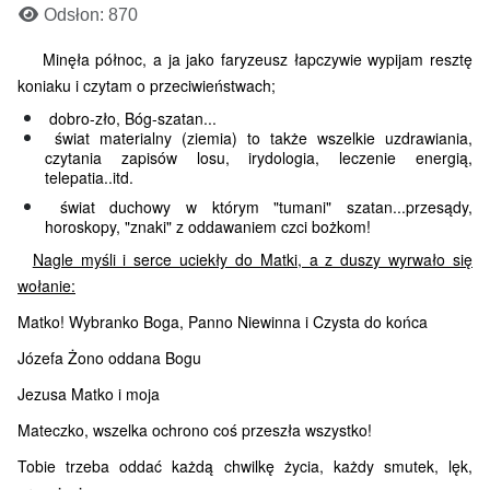
Odsłon: 870
Minęła północ, a ja jako faryzeusz łapczywie wypijam resztę
koniaku i czytam o przeciwieństwach;
dobro-zło, Bóg-szatan...
świat materialny (ziemia) to także wszelkie uzdrawiania,
czytania zapisów losu, irydologia, leczenie energią,
telepatia..itd.
świat duchowy w którym "tumani" szatan...przesądy,
horoskopy, "znaki" z oddawaniem czci bożkom!
Nagle myśli i serce uciekły do Matki, a z duszy wyrwało się
wołanie:
Matko! Wybranko Boga, Panno Niewinna i Czysta do końca
Józefa Żono oddana Bogu
Jezusa Matko i moja
Mateczko, wszelka ochrono coś przeszła wszystko!
Tobie trzeba oddać każdą chwilkę życia, każdy smutek, lęk,