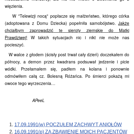
więzienia.
W "Telewizji nocą" popłacze się małżeństwo, którego córka
(adoptowana z Domu Dziecka) popełniła samobójstwo.
Jakże
chciałbym zaprowadzić te sieroty ziemskie do Matki
Prawdziwej!
W takich sytuacjach nic i nikt nie może nas
pocieszyć.
W walce z głodem (ścisły post trwał cały dzień) doczekałem do
północy, a demon przez kwadrans podsuwał jedzenie i picie
wódki. Przełamałem się, padłem na kolana i ponownie
odmówiłem całą cz. Bolesną Różańca. Po śmierci pokażą mi
owoce tego wyrzeczenia…
APeeL
17.09.1991(w) POCZUŁEM ZACHWYT ANIOŁÓW
16.09.1991(p) ZA ZBAWIENIE MOICH PACJENTÓW