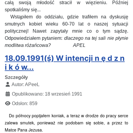
całą swoją młodość stracił w więzieniu. Później
spotkaliśmy się...
Wstąpiłem do oddziału, gdzie trafiłem na dyskusję
smutnych kobiet wieku 60-70 lat o naszej sytuacji
politycznej! Nawet zapytały mnie co o tym sądzę.
Odpowiedziałem pytaniem:
dlaczego na tej sali nie płynie
modlitwa różańcowa? APEL
18.09.1991(ś) W intencji n ę d z n
i k ó w...
Szczegóły
Autor:
APeeL
Opublikowano: 18 wrzesień 1991
Odsłon: 859
Do północy popijałem koniak, a teraz w drodze do pracy serce
zalewa smutek, ponieważ nie podobam się sobie, a przez to
Matce Pana Jezusa.