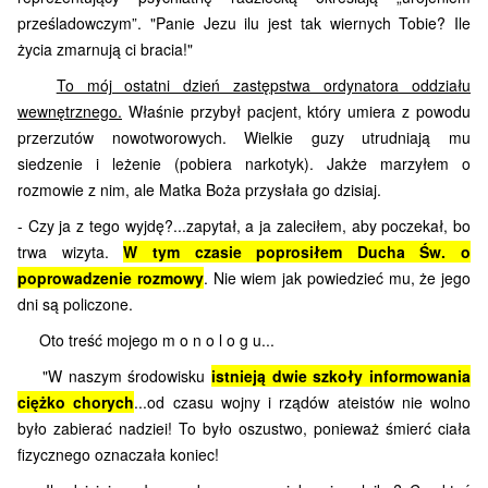
prześladowczym”. "Panie Jezu ilu jest tak wiernych Tobie? Ile
życia zmarnują ci bracia!"
To mój ostatni dzień zastępstwa ordynatora oddziału
wewnętrznego.
Właśnie przybył pacjent, który umiera z powodu
przerzutów nowotworowych. Wielkie guzy utrudniają mu
siedzenie i leżenie (pobiera narkotyk). Jakże marzyłem o
rozmowie z nim, ale Matka Boża przysłała go dzisiaj.
- Czy ja z tego wyjdę?...zapytał, a ja zaleciłem, aby poczekał, bo
trwa wizyta.
W tym czasie poprosiłem Ducha Św. o
poprowadzenie rozmowy
. Nie wiem jak powiedzieć mu, że jego
dni są policzone.
Oto treść mojego m o n o l o g u...
"W naszym środowisku
istnieją dwie szkoły informowania
ciężko chorych
...od czasu wojny i rządów ateistów nie wolno
było zabierać nadziei! To było oszustwo, ponieważ śmierć ciała
fizycznego oznaczała koniec!