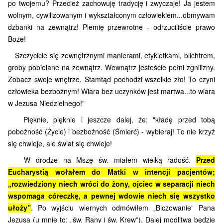
po twojemu? Przecież zachowuję tradycję i zwyczaje! Ja jestem
wolnym, cywilizowanym i wykształconym człowiekiem...obmywam
dzbanki na zewnątrz! Plemię przewrotne - odrzuciliście prawo
Boże!
Szczycicie się zewnętrznymi manierami, etykietkami, blichtrem,
groby pobielane na zewnątrz. Wewnątrz jesteście pełni zgnilizny.
Zobacz swoje wnętrze. Stamtąd pochodzi wszelkie zło! To czyni
człowieka bezbożnym! Wiara bez uczynków jest martwa...to wiara
w Jezusa Niedzielnego!"
Pięknie, pięknie i jeszcze dalej, że; "kładę przed tobą
pobożność (Życie) i bezbożność (Śmierć) - wybieraj! To nie krzyż
się chwieje, ale świat się chwieje!
W drodze na Mszę św. miałem wielką radość.
Przed
Eucharystią wołałem do Matki w intencji pacjentów;
„rozwiedziony niech wróci do żony, ojciec w separacji niech
wspomaga córeczkę, a pewnej wdowie niech się wszystko
ułoży”
. Po wyjściu wiernych odmówiłem „Biczowanie” Pana
Jezusa (u mnie to; „św. Rany i św. Krew”). Dalej modlitwa będzie