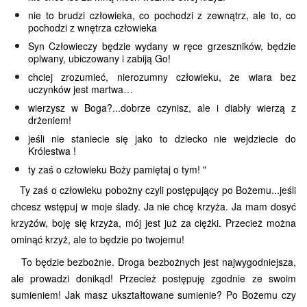
nie to brudzi człowieka, co pochodzi z zewnątrz, ale to, co
pochodzi z wnętrza człowieka
Syn Człowieczy będzie wydany w ręce grzeszników, będzie
oplwany, ubiczowany i zabiją Go!
chciej zrozumieć, nierozumny człowieku, że wiara bez
uczynków jest martwa…
wierzysz w Boga?...dobrze czynisz, ale i diabły wierzą z
drżeniem!
jeśli nie staniecie się jako to dziecko nie wejdziecie do
Królestwa !
ty zaś o człowieku Boży pamiętaj o tym! "
Ty zaś o człowieku pobożny czyli postępujący po Bożemu...jeśli
chcesz wstępuj w moje ślady. Ja nie chcę krzyża. Ja mam dosyć
krzyżów, boję się krzyża, mój jest już za ciężki. Przecież można
ominąć krzyż, ale to będzie po twojemu!
To będzie bezbożnie. Droga bezbożnych jest najwygodniejsza,
ale prowadzi donikąd! Przecież postępuję zgodnie ze swoim
sumieniem! Jak masz ukształtowane sumienie? Po Bożemu czy