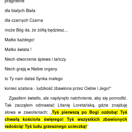
pragnienie
dla białych Biała
dla czarnych Czarna
może Bóg da, że żółtą będziesz...
Matko każdego!
Matko świata !
Niech stworzenie śpiewa i tańczy
Niech grają w Niebie organy
to Ty nam dałaś Synka małego
koniec szatana - ludzkość zbawiona przez Ciebie i Jego!"
Zgasiłem światło, ale napłynęło natchnienie, aby się pomodlić.
Tak zacząłem odmawiać Litanię Loretańską, gdzie znajduję
słowa w zawołaniach; „
Tyś pierwszą po Bogi ozdobą! Tyś
chwałą kościoła świętego! Tyś wszystkich zbawionych
radością! Tyś ludu grzesznego ucieczką!
”