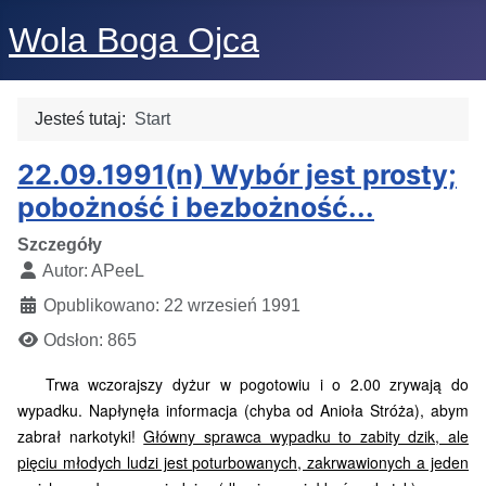
Wola Boga Ojca
Jesteś tutaj:
Start
22.09.1991(n) Wybór jest prosty;
pobożność i bezbożność...
Szczegóły
Autor:
APeeL
Opublikowano: 22 wrzesień 1991
Odsłon: 865
Trwa wczorajszy dyżur w pogotowiu i o 2.00 zrywają do
wypadku. Napłynęła informacja (chyba od Anioła Stróża), abym
zabrał narkotyki!
Główny sprawca wypadku to zabity dzik, ale
pięciu młodych ludzi jest poturbowanych, zakrwawionych a jeden