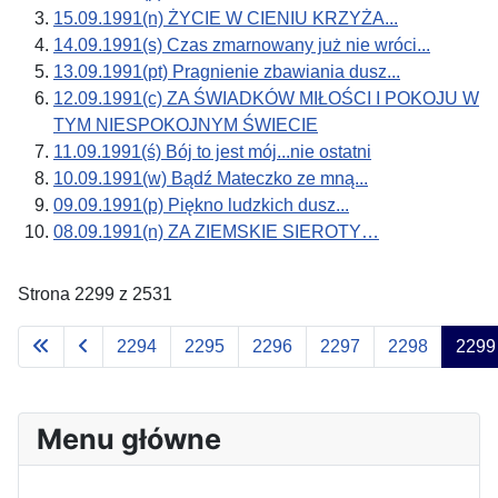
15.09.1991(n) ŻYCIE W CIENIU KRZYŻA...
14.09.1991(s) Czas zmarnowany już nie wróci...
13.09.1991(pt) Pragnienie zbawiania dusz...
12.09.1991(c) ZA ŚWIADKÓW MIŁOŚCI I POKOJU W
TYM NIESPOKOJNYM ŚWIECIE
11.09.1991(ś) Bój to jest mój...nie ostatni
10.09.1991(w) Bądź Mateczko ze mną...
09.09.1991(p) Piękno ludzkich dusz...
08.09.1991(n) ZA ZIEMSKIE SIEROTY…
Strona 2299 z 2531
2294
2295
2296
2297
2298
2299
Menu główne