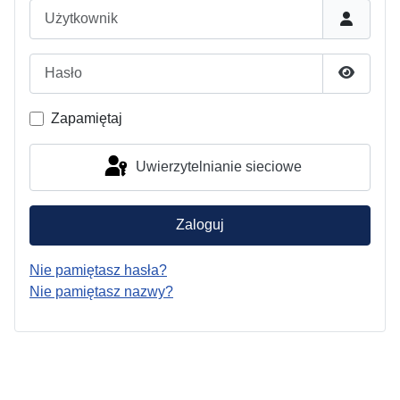
Użytkownik
Hasło
Pokaż h
Zapamiętaj
Uwierzytelnianie sieciowe
Zaloguj
Nie pamiętasz hasła?
Nie pamiętasz nazwy?