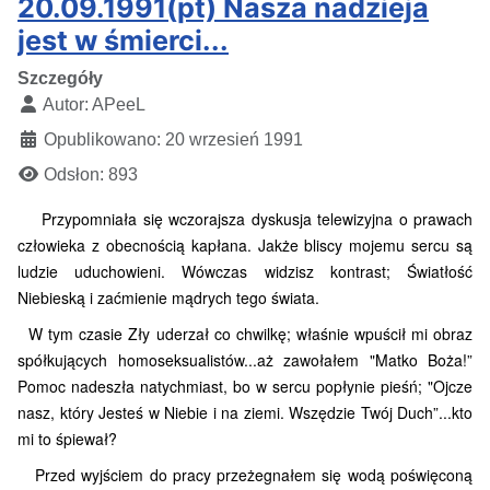
20.09.1991(pt) Nasza nadzieja
jest w śmierci...
Szczegóły
Autor:
APeeL
Opublikowano: 20 wrzesień 1991
Odsłon: 893
Przypomniała się wczorajsza dyskusja telewizyjna o prawach
człowieka z obecnością kapłana. Jakże bliscy mojemu sercu są
ludzie uduchowieni. Wówczas widzisz kontrast; Światłość
Niebieską i zaćmienie mądrych tego świata.
W tym czasie Zły uderzał co chwilkę; właśnie wpuścił mi obraz
spółkujących homoseksualistów...aż zawołałem "Matko Boża!”
Pomoc nadeszła natychmiast
, bo w sercu popłynie pieśń; "Ojcze
nasz, który Jesteś w Niebie i na ziemi. Wszędzie Twój Duch”...kto
mi to śpiewał?
Przed wyjściem do pracy przeżegnałem się wodą poświęconą