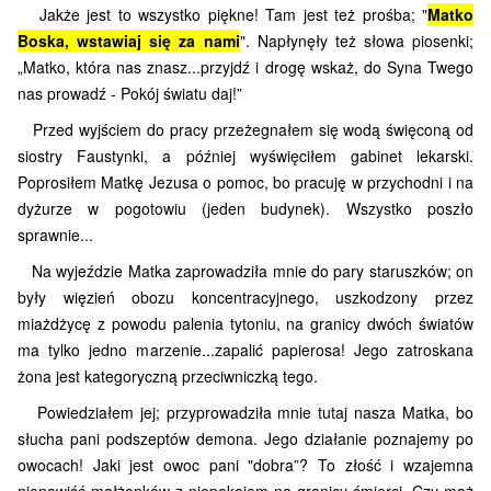
Jakże jest to wszystko piękne! Tam jest też prośba; "
Matko
Boska, wstawiaj się za nami
". Napłynęły też słowa piosenki;
„Matko, która nas znasz...przyjdź i drogę wskaż, do Syna Twego
nas prowadź - Pokój światu daj!”
Przed wyjściem do pracy przeżegnałem się wodą święconą od
siostry Faustynki, a później wyświęciłem gabinet lekarski.
Poprosiłem Matkę Jezusa o pomoc, bo pracuję w przychodni i na
dyżurze w pogotowiu (jeden budynek). Wszystko poszło
sprawnie...
Na wyjeździe Matka zaprowadziła mnie do pary staruszków; on
były więzień obozu koncentracyjnego, uszkodzony przez
miażdżycę z powodu palenia tytoniu, na granicy dwóch światów
ma tylko jedno marzenie...zapalić papierosa! Jego zatroskana
żona jest kategoryczną przeciwniczką tego.
Powiedziałem jej; przyprowadziła mnie tutaj nasza Matka, bo
słucha pani podszeptów demona. Jego działanie poznajemy po
owocach! Jaki jest owoc pani "dobra”? To złość i wzajemna