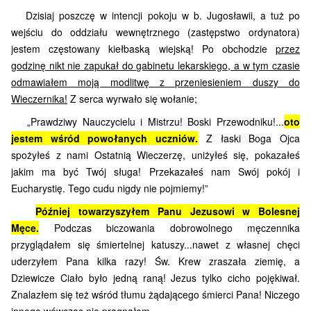
Dzisiaj poszczę w intencji pokoju w b. Jugosławii, a tuż po
wejściu do oddziału wewnętrznego (zastępstwo ordynatora)
jestem częstowany kiełbaską wiejską! Po obchodzie
przez
godzinę nikt nie zapukał do gabinetu lekarskiego, a w tym czasie
odmawiałem moją modlitwę z przeniesieniem duszy do
Wieczernika!
Z serca wyrwało się wołanie;
„Prawdziwy Nauczycielu i Mistrzu! Boski Przewodniku!...
oto
jestem wśród powołanych uczniów.
Z łaski Boga Ojca
spożyłeś z nami Ostatnią Wieczerzę, uniżyłeś się, pokazałeś
jakim ma być Twój sługa! Przekazałeś nam Swój pokój i
Eucharystię. Tego cudu nigdy nie pojmiemy!”
Później towarzyszyłem Panu Jezusowi w Bolesnej
Męce.
Podczas biczowania dobrowolnego męczennika
przyglądałem się śmiertelnej katuszy...nawet z własnej chęci
uderzyłem Pana kilka razy! Św. Krew zraszała ziemię, a
Dziewicze Ciało było jedną raną! Jezus tylko cicho pojękiwał.
Znalazłem się też wśród tłumu żądającego śmierci Pana! Niczego