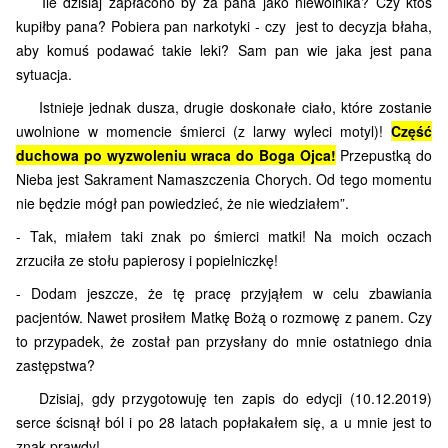
Ile dzisiaj zapłacono by za pana jako niewolnika? Czy ktoś
kupiłby pana? Pobiera pan narkotyki - czy jest to decyzja błaha,
aby komuś podawać takie leki? Sam pan wie jaka jest pana
sytuacja.
Istnieje jednak dusza, drugie doskonałe ciało, które zostanie
uwolnione w momencie śmierci (z larwy wyleci motyl)!
Część
duchowa po wyzwoleniu wraca do Boga Ojca!
Przepustką do
Nieba jest Sakrament Namaszczenia Chorych. Od tego momentu
nie będzie mógł pan powiedzieć, że nie wiedziałem”.
- Tak, miałem taki znak po śmierci matki! Na moich oczach
zrzuciła ze stołu papierosy i popielniczkę!
- Dodam jeszcze, że tę pracę przyjąłem w celu zbawiania
pacjentów. Nawet prosiłem Matkę Bożą o rozmowę z panem. Czy
to przypadek, że został pan przysłany do mnie ostatniego dnia
zastępstwa?
Dzisiaj, gdy przygotowuję ten zapis do edycji (10.12.2019)
serce ścisnął ból i po 28 latach popłakałem się, a u mnie jest to
znak prawdy!