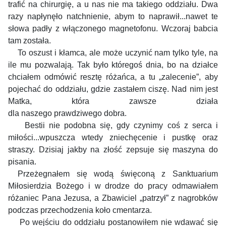
trafić na chirurgię, a u nas nie ma takiego oddziału. Dwa
razy napłynęło natchnienie, abym
to naprawił...nawet te
słowa padły z włączonego magnetofonu. Wczoraj babcia
tam została.
To oszust i kłamca, ale może uczynić nam tylko tyle, na
ile mu pozwalają. Tak było któregoś dnia, bo na działce
chciałem odmówić resztę różańca, a tu „zalecenie”, aby
pojechać do oddziału, gdzie zastałem ciszę. Nad nim jest
Matka, która
zawsze działa
dla
naszego
prawdziwego
dobra.
Bestii nie podobna się, gdy czynimy coś z serca i
miłości...wpuszcza wtedy zniechęcenie i pustkę oraz
straszy. Dzisiaj jakby na złość zepsuje się maszyna do
pisania.
Przeżegnałem się wodą święconą z Sanktuarium
Miłosierdzia Bożego i w drodze do pracy odmawiałem
różaniec Pana Jezusa,
a Zbawiciel
„patrzył” z nagrobków
podczas przechodzenia koło
cmentarza.
Po wejściu do oddziału postanowiłem nie wdawać się