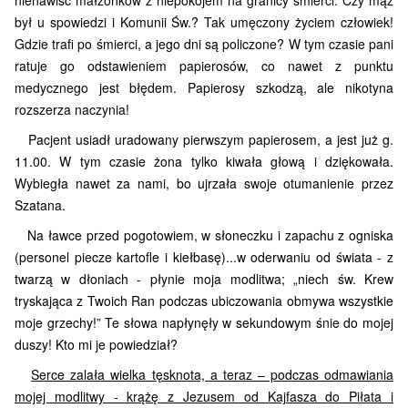
nienawiść małżonków z niepokojem na granicy śmierci. Czy mąż
był u spowiedzi i Komunii Św.? Tak umęczony życiem człowiek!
Gdzie trafi po śmierci, a jego dni są policzone? W tym czasie pani
ratuje go odstawieniem papierosów, co nawet z punktu
medycznego jest błędem. Papierosy szkodzą, ale nikotyna
rozszerza naczynia!
Pacjent usiadł uradowany pierwszym papierosem, a jest już g.
11.00. W tym czasie żona tylko kiwała głową i dziękowała.
Wybiegła nawet za nami, bo ujrzała swoje otumanienie przez
Szatana.
Na ławce przed pogotowiem, w słoneczku i zapachu z ogniska
(personel piecze kartofle i kiełbasę)...w oderwaniu od świata - z
twarzą w dłoniach - płynie moja modlitwa; „niech św. Krew
tryskająca z Twoich Ran podczas ubiczowania obmywa wszystkie
moje grzechy!” Te słowa napłynęły w sekundowym śnie do mojej
duszy! Kto mi je powiedział?
Serce zalała wielka tęsknota, a teraz – podczas odmawiania
mojej modlitwy - krążę z Jezusem od Kajfasza do Piłata i