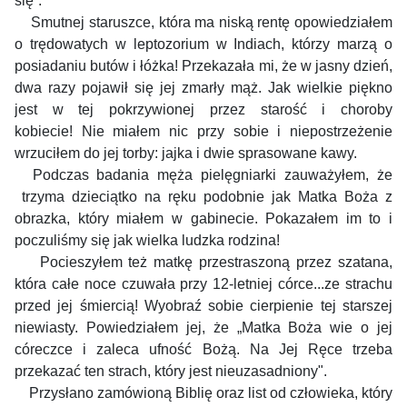
się”.
Smutnej staruszce, która ma niską rentę opowiedziałem
o trędowatych w leptozorium w Indiach, którzy marzą o
posiadaniu butów i łóżka!
Przekazała mi, że w jasny dzień,
dwa razy pojawił się jej zmarły mąż.
Jak wielkie piękno
jest w tej pokrzywionej przez starość i choroby
kobiecie! Nie miałem nic przy sobie i niepostrzeżenie
wrzuciłem do jej torby: jajka i dwie sprasowane kawy.
Podczas badania męża pielęgniarki zauważyłem, że
trzyma dzieciątko na ręku podobnie jak Matka Boża z
obrazka, który miałem w gabinecie. Pokazałem im to i
poczuliśmy się jak wielka ludzka rodzina!
Pocieszyłem też matkę przestraszoną przez szatana,
która całe noce czuwała przy 12-letniej córce...ze strachu
przed jej śmiercią!
Wyobraź sobie cierpienie tej starszej
niewiasty.
Powiedziałem jej, że „Matka Boża wie o jej
córeczce i zaleca ufność Bożą. Na Jej Ręce trzeba
przekazać ten strach, który jest nieuzasadniony".
Przysłano zamówioną Biblię oraz list od człowieka, który