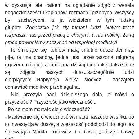
w dyskusje, ale trafiłem na oglądanie zdjęć z wesela
bogaczki: sześciu kapłanów, rozmach i przepych. Wszyscy
byli zachwyceni, a ja widziałem w tym ludzką
głupotę!
Zobaczcie jak zły tumani ludzi. Nawet teraz
rozprasza nas przed pracą z chorymi, a nie mówię, że tą
pracę powinniśmy zaczynać od wspólnej modlitwy!
Te śmiejące się kobiety mają smutne dusze...tej mąż
pije, ta ma chandrę, jedna jest przestraszona migreną
(„guzem mózgu”), a tamta ma dzisiaj biegunkę!
Jakże inne
są zdjęcia naszych dusz...szczególnie ludzi
cierpiących!
Napłynęła wielka słodycz i zacząłem
odmawiać modlitwę przebłagalną.
- Nie przeżyła pani dzisiejszego dnia, a mówi o
przyszłości? Przyszłość jako wieczność...
- Po co mam martwić się o wieczność?
- Martwienie się o wieczność wymaga naszego wysiłku, bo
to inwestycja w duszę, a większość podchodzi do tego jak
śpiewająca Maryla Rodowicz, bo dzisiaj „tańczę i bawię