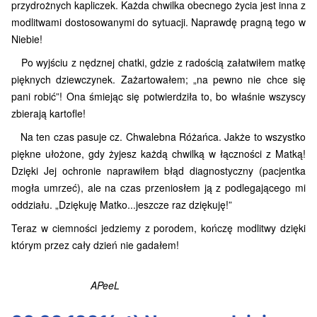
przydrożnych kapliczek. Każda chwilka obecnego życia jest inna z
modlitwami dostosowanymi do sytuacji. Naprawdę pragną tego w
Niebie!
Po wyjściu z nędznej chatki, gdzie z radością załatwiłem matkę
pięknych dziewczynek. Zażartowałem; „na pewno nie chce się
pani robić”! Ona śmiejąc się potwierdziła to, bo właśnie wszyscy
zbierają kartofle!
Na ten czas pasuje cz. Chwalebna Różańca. Jakże to wszystko
piękne ułożone, gdy żyjesz każdą chwilką w łączności z Matką!
Dzięki Jej ochronie naprawiłem błąd diagnostyczny (pacjentka
mogła umrzeć), ale na czas przeniosłem ją z podlegającego mi
oddziału. „Dziękuję Matko...jeszcze raz dziękuję!”
Teraz w ciemności jedziemy z porodem, kończę modlitwy dzięki
którym przez cały dzień nie gadałem!
APeeL