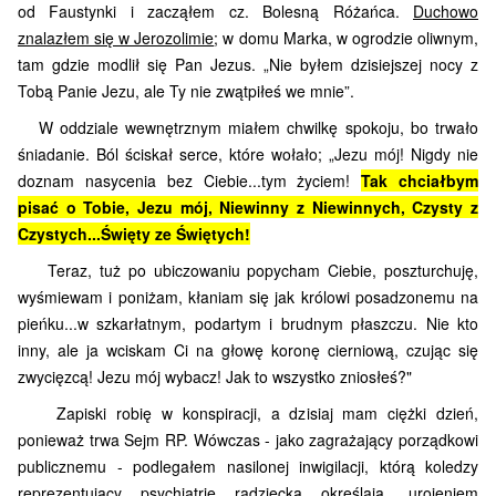
od Faustynki i zacząłem cz. Bolesną Różańca.
Duchowo
znalazłem się w Jerozolimie
; w domu Marka, w ogrodzie oliwnym,
tam gdzie modlił się Pan Jezus. „Nie byłem dzisiejszej nocy z
Tobą Panie Jezu, ale Ty nie zwątpiłeś we mnie”.
W oddziale wewnętrznym miałem chwilkę spokoju, bo trwało
śniadanie.
Ból ściskał serce, które wołało
; „Jezu mój! Nigdy nie
doznam nasycenia bez Ciebie...tym życiem!
Tak chciałbym
pisać o Tobie, Jezu mój, Niewinny z Niewinnych, Czysty z
Czystych...Święty ze Świętych!
Teraz, tuż po ubiczowaniu popycham Ciebie, poszturchuję,
wyśmiewam i poniżam, kłaniam się jak królowi posadzonemu na
pieńku...w szkarłatnym, podartym i brudnym płaszczu. Nie kto
inny, ale ja wciskam Ci na głowę koronę cierniową, czując się
zwycięzcą! Jezu mój wybacz! Jak to wszystko zniosłeś?"
Zapiski robię w konspiracji, a dzisiaj mam ciężki dzień,
ponieważ trwa Sejm RP. Wówczas - jako zagrażający porządkowi
publicznemu - podlegałem nasilonej inwigilacji, którą koledzy
reprezentujący psychiatrię radziecką określają „urojeniem