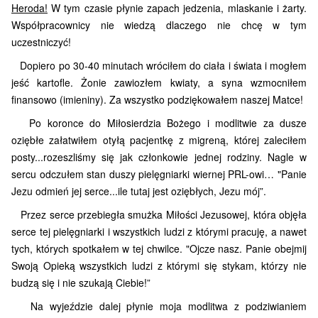
Heroda!
W tym czasie płynie zapach jedzenia, mlaskanie i żarty.
Współpracownicy nie wiedzą dlaczego nie chcę w tym
uczestniczyć!
Dopiero po 30-40 minutach wróciłem do ciała i świata i mogłem
jeść kartofle. Żonie zawiozłem kwiaty, a syna wzmocniłem
finansowo (imieniny). Za wszystko podziękowałem naszej Matce!
Po koronce do Miłosierdzia Bożego i modlitwie za dusze
oziębłe załatwiłem otyłą pacjentkę z migreną, której zaleciłem
posty...rozeszliśmy się jak członkowie jednej rodziny. Nagle w
sercu odczułem stan duszy pielęgniarki wiernej PRL-owi… "Panie
Jezu odmień jej serce...ile tutaj jest oziębłych, Jezu mój”.
Przez serce przebiegła smużka Miłości Jezusowej, która objęła
serce tej pielęgniarki i wszystkich ludzi z którymi pracuję, a nawet
tych, których spotkałem w tej chwilce. "Ojcze nasz. Panie obejmij
Swoją Opieką wszystkich ludzi z którymi się stykam, którzy nie
budzą się i nie szukają Ciebie!”
Na wyjeździe dalej płynie moja modlitwa z podziwianiem