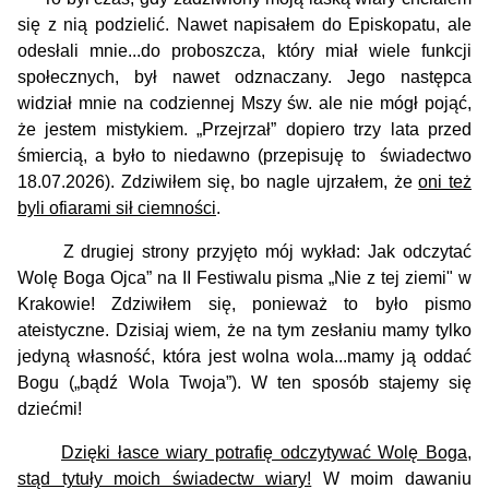
się z nią podzielić. Nawet napisałem do Episkopatu, ale
odesłali mnie...do proboszcza, który miał wiele funkcji
społecznych, był nawet odznaczany. Jego następca
widział mnie na codziennej Mszy św. ale nie mógł pojąć,
że jestem mistykiem. „Przejrzał” dopiero trzy lata przed
śmiercią, a było to niedawno (przepisuję to świadectwo
18.07.2026). Zdziwiłem się, bo nagle ujrzałem, że
oni też
byli ofiarami sił ciemności
.
Z drugiej strony przyjęto mój wykład: Jak odczytać
Wolę Boga Ojca” na II Festiwalu pisma „Nie z tej ziemi" w
Krakowie! Zdziwiłem się, ponieważ to było pismo
ateistyczne.
Dzisiaj wiem, że na tym zesłaniu mamy tylko
jedyną własność, która jest wolna wola...mamy ją oddać
Bogu („bądź Wola Twoja”). W ten sposób stajemy się
dziećmi!
Dzięki łasce wiary potrafię odczytywać Wolę Boga,
stąd tytuły moich świadectw wiary!
W moim dawaniu