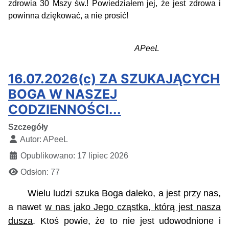
zdrowia 30 Mszy św.! Powiedziałem jej, że jest zdrowa i
powinna dziękować, a nie prosić!
APeeL
16.07.2026(c) ZA SZUKAJĄCYCH
BOGA W NASZEJ
CODZIENNOŚCI...
Szczegóły
Autor:
APeeL
Opublikowano: 17 lipiec 2026
Odsłon: 77
Wielu ludzi szuka Boga daleko, a jest przy nas,
a nawet
w nas jako Jego cząstka, którą jest nasza
dusza
. Ktoś powie, że to nie jest udowodnione i