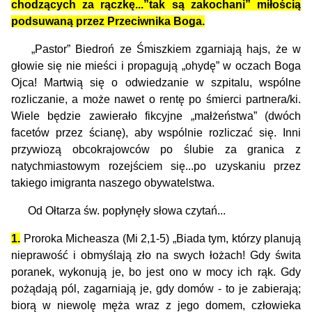
chodzących za rączkę...”tak są zakochani” miłością
podsuwaną przez Przeciwnika Boga.
„
Pastor” Biedroń ze Śmiszkiem zgarniają hajs, że w
głowie się nie mieści i propagują „ohydę” w oczach Boga
Ojca! Martwią się o odwiedzanie w szpitalu, wspólne
rozliczanie, a może
nawet
o rentę po śmierci partnera/ki.
Wiele będzie zawierało fikcyjne „małżeństwa” (dwóch
facetów przez ścianę), aby wspólnie rozliczać się. Inni
przywiozą obcokrajowców po ślubie za granica z
natychmiastowym rozejściem się...po uzyskaniu przez
takiego imigranta naszego obywatelstwa.
Od Ołtarza św. popłynęły słowa czytań...
1.
Proroka Micheasza (Mi 2,1-5) „Biada tym, którzy planują
nieprawość i obmyślają zło na swych łożach! Gdy świta
poranek, wykonują je, bo jest ono w mocy ich rąk. Gdy
pożądają pól, zagarniają je, gdy domów - to je zabierają;
biorą w niewolę męża wraz z jego domem, człowieka