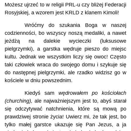
Możesz ujrzeć to w religii PRL-u czy bliżej Federacji
Rosyjskiej, a wzorem jest KRLD z klanem Kimoli!
Wróćmy do szukania Boga w naszej
codzienności, bo wszyscy noszą medaliki, a nawet
jeżdżą na dalekie wycieczki (luksusowe
pielgrzymki), a garstka wędruje pieszo do miejsc
kultu. Jednak we wszystkim liczy się owoc! Często
taki człowiek wraca do swojego domu i szykuje się
do następnej pielgrzymki, ale rzadko widzisz go w
kościele w dniu powszednim.
Kiedyś
sam
wędrowa
łem
po kościołach
(churching)
,
ale najważniejszym jest to,
abyś starał
się odczytywać natchnienia, które są mową po
prawdziwej
s
tronie
ż
ycia! Uwierz mi, że tak jest, bo
tylko małej garstce ukazuje się Pan Jezus, a ja