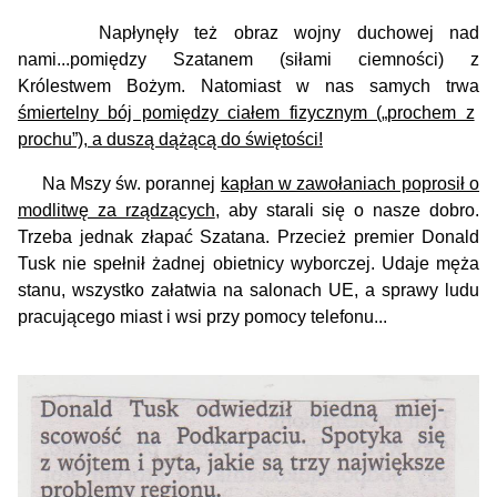
Napłynęły też obraz wojny duchowej nad
nami...pomiędzy Szatanem (siłami ciemności) z
Królestwem Bożym. Natomiast w nas samych trwa
śmiertelny bój pomiędzy ciałem fizycznym („prochem z
prochu”), a duszą dążącą do świętości!
Na Mszy św. porannej
kapłan w zawołaniach poprosił o
modlitwę za rządzących
, aby starali się o nasze dobro.
Trzeba jednak złapać Szatana. Przecież premier Donald
Tusk nie spełnił żadnej obietnicy wyborczej. Udaje męża
stanu, wszystko załatwia na salonach UE, a sprawy ludu
pracującego miast i wsi przy pomocy telefonu...