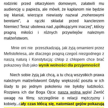
rodzinki przed ołtarzykiem domowym, załatwili mu
audiencję u papieża, ale mówił, że kapłanom nie będzie
się kłaniał, wierzące niewiasty nazwał „moherowymi
beretami”, a rączki składał przed kanclerzem
Niemiec!
Teraz ubolewa nad „spółkującymi inaczej”, którzy
pragną miłości i różnych przywilejów należnym
małżeństwom.
Mnie oni nie przeszkadzają. jak żyją omamieni przez
Mefistofelesa, ale dlaczego pragną czegoś niezgodnego z
naszą naturą i Konstytucją: chłop z chłopem chce brać
pokazowy ślub jako
wynik wolności dla przyjemności!
Nie
ch
sobie żyj
ą jak chcą,
a tu chcą wszystk
ich
prawa
należnym
małże
ń
st
wom!
G
dyby wi
ę
k
s
zo
ś
ć
poszła w ich
ślady to
po jednym pokoleniu nie byłoby ludzko
ści
.
Rozpiera ich dar Boga Ojca:
nasza wolna wo
la!
Zwróć
uwagę na filmy, szczególnie o relacji mężczyzny i
kobiety...c
ały czas kłócą się, natomiast gejów pokazują