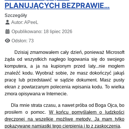
PLANUJĄCYCH BEZPRAWIE…
Szczegóły
Autor:
APeeL
Opublikowano: 18 lipiec 2026
Odsłon: 73
Dzisiaj zmarnowałem cały dzień, ponieważ Microsoft
żąda od wszystkich nagłego logowania się do swojego
komputera, a ja na kupionym przed laty...nie mogłem
znaleźć kodu. Wyobraź sobie, że masz dokończyć jakąś
pracę lub przedstawić w sądzie dokument. Masz pusty
ekran z powtarzanym polecenia wpisania kodu. To wielka
zmora opisywana w Internecie.
Dla mnie strata czasu, a nawet próba od Boga Ojca, bo
prosiłem o pomoc.
W końcu pomyślałem o ludzkości
dręczonej na wszelkie możliwe metody. Ja mam tylko
pokazywane namiastki tego cierpienia i to z zaskoczenia
.