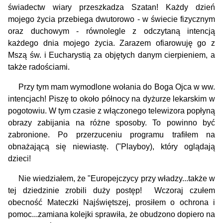
świadectw wiary przeszkadza Szatan! Każdy dzień
mojego życia przebiega dwutorowo - w świecie fizycznym
oraz duchowym - równolegle z odczytaną intencją
każdego dnia mojego życia. Zarazem ofiarowuję go z
Mszą św. i Eucharystią za objętych danym cierpieniem, a
także radościami.
Przy tym mam wymodlone wołania do Boga Ojca w ww.
intencjach! Piszę to około północy na dyżurze lekarskim w
pogotowiu. W tym czasie z włączonego telewizora popłyną
obrazy zabijania na różne sposoby. To powinno być
zabronione. Po przerzuceniu programu trafiłem na
obnażającą się niewiastę. ("Playboy), który oglądają
dzieci!
Nie wiedziałem, że "Europejczycy przy władzy...także w
tej dziedzinie zrobili duży postęp! Wczoraj czułem
obecność Mateczki Najświętszej, prosiłem o ochrona i
pomoc...zamiana kolejki sprawiła, że obudzono dopiero na