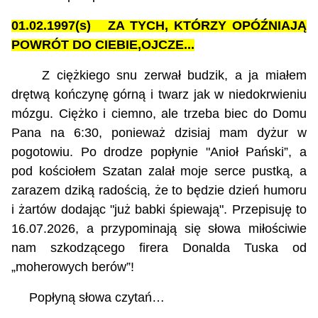
01.02.1997(s) ZA TYCH, KTÓRZY OPÓŹNIAJĄ
POWRÓT DO CIEBIE,OJCZE...
Z ciężkiego snu zerwał budzik, a ja miałem
drętwą kończynę górną i twarz jak w niedokrwieniu
mózgu. Ciężko i ciemno, ale trzeba biec do Domu
Pana na 6:30, ponieważ dzisiaj mam dyżur w
pogotowiu. Po drodze popłynie "Anioł Pański”, a
pod kościołem Szatan zalał moje serce pustką, a
zarazem dziką radością, że to będzie dzień humoru
i żartów dodając "już babki śpiewają". Przepisuję to
16.07.2026, a przypominają się słowa miłościwie
nam szkodzącego firera Donalda Tuska od
„moherowych berów”!
Popłyną słowa czytań…