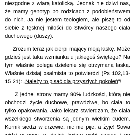
niezgodne z wiarą katolicką. Jednak nie dziwi nas,
że mamy genotyp po rodzicach z podobieństwem
do nich. Ja nie jestem teologiem, ale piszę to od
siebie z tęsknej miłości do Stwórcy naszego ciała
duchowego (duszy).
Zrozum teraz jak cierpi mający moją łaskę. Może
gdzieś jest taka wzmianka u jakiegoś świętego? Na
tym właśnie polega dzielenie się otrzymaną łaską.
Właśnie dzisiaj psalmista to potwierdzi (Ps 102,13-
15-21): „
Należy to pisać dla przyszłych pokoleń
”!
Z jednej strony mamy 90% ludzkości, którą nie
obchodzi życie duchowe, prawdziwe, bo ciała to
tylko opakowania. Jako lekarz stwierdzam, że ciała
wszelkiego stworzenia są jednym wielkim cudem.
Kornik siedzi w drzewie, nic nie pije, a żyje! Sowa