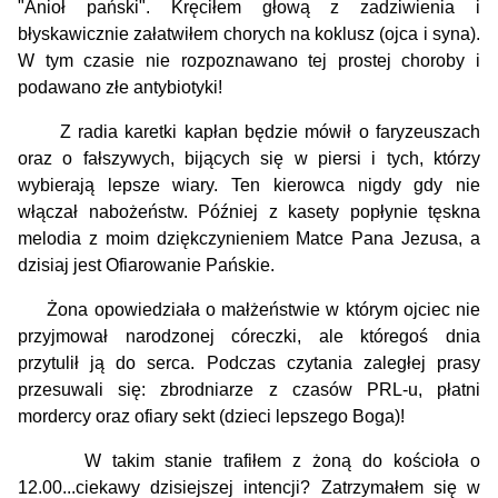
"Anioł pański".
Kręciłem głową z zadziwienia i
błyskawicznie załatwiłem chorych na koklusz (ojca i syna).
W tym czasie nie rozpoznawano tej prostej choroby i
podawano złe antybiotyki!
Z radia karetki kapłan będzie mówił o faryzeuszach
oraz o fałszywych, bijących się w piersi i tych, którzy
wybierają lepsze wiary. Ten kierowca nigdy gdy nie
włączał nabożeństw. Później z kasety popłynie tęskna
melodia z moim dziękczynieniem Matce Pana Jezusa, a
dzisiaj jest Ofiarowanie Pańskie.
Żona opowiedziała o małżeństwie w którym ojciec nie
przyjmował narodzonej córeczki, ale któregoś dnia
przytulił ją do serca. Podczas czytania zaległej prasy
przesuwali się: zbrodniarze z czasów PRL-u, płatni
mordercy oraz ofiary sekt (dzieci lepszego Boga)!
W takim stanie trafiłem z żoną do kościoła o
12.00...ciekawy dzisiejszej intencji? Zatrzymałem się w