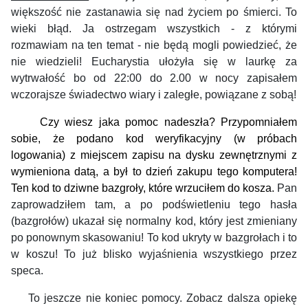
większość nie zastanawia się nad życiem po śmierci. To
wieki błąd. Ja ostrzegam wszystkich - z którymi
rozmawiam na ten temat - nie będą mogli powiedzieć, że
nie wiedzieli! Eucharystia ułożyła się w laurkę za
wytrwałość bo od 22:00 do 2.00 w nocy zapisałem
wczorajsze świadectwo wiary i zaległe, powiązane z sobą!
Czy wiesz jaka pomoc nadeszła?
Przypomniałem
sobie, że podano kod weryfikacyjny
(w próbach
logowania) z miejscem zapisu na dysku zewnętrznym
i
z
wymieniona datą, a był to dzień zakupu tego komputera!
Ten kod to dziwne bazgroły, które
wrzuciłem do kosza.
Pan
zaprowadziłem tam, a po podświetleniu tego hasła
(bazgrołów) ukazał się normalny kod, który jest zmieniany
po ponownym skasowaniu! To kod ukryty w bazgrołach i to
w koszu! To już blisko wyjaśnienia wszystkiego przez
speca.
To jeszcze nie koniec pomocy. Zobacz dalsza opiekę