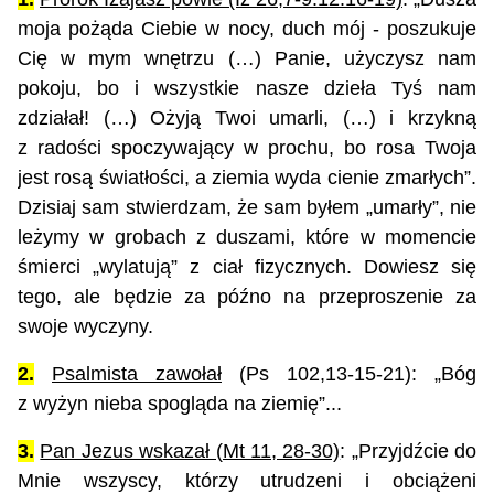
moja pożąda Ciebie w nocy, duch mój - poszukuje
Cię w mym wnętrzu (…) Panie, użyczysz nam
pokoju, bo i wszystkie nasze dzieła Tyś nam
zdziałał! (…) Ożyją Twoi umarli, (…) i krzykną
z radości spoczywający w prochu, bo rosa Twoja
jest rosą światłości, a ziemia wyda cienie zmarłych”.
Dzisiaj sam stwierdzam, że sam byłem „umarły”, nie
leżymy w grobach z duszami, które w momencie
śmierci „wylatują” z ciał fizycznych. Dowiesz się
tego, ale będzie za późno na przeproszenie za
swoje wyczyny.
2.
Psalmista zawołał
(Ps 102,13-15-21)
: „Bóg
z wyżyn nieba spogląda na ziemię”...
3.
Pan Jezus wskazał (Mt 11, 28-30)
: „Przyjdźcie do
Mnie wszyscy, którzy utrudzeni i obciążeni