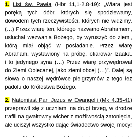
1.
List św. Pawła
(Hbr 11,1-2.8-19): „Wiara jest
poręką tych dóbr, których się spodziewamy,
dowodem tych rzeczywistości, których nie widzimy.
(…) Przez wiarę ten, którego nazwano Abrahamem,
usłuchał wezwania Bożego, by wyruszyć do ziemi,
którą miał objąć w posiadanie. Przez wiarę
Abraham, wystawiony na próbę, ofiarował Izaaka,
i to jedynego syna (…) Przez wiarę przywędrował
do Ziemi Obiecanej, jako ziemi obcej (…)”. Dalej są
słowa o naszej wędrówce pielgrzymów z tego łez
padołu do Królestwa Bożego.
2.
Natomiast Pan Jezus w Ewangelii (Mk 4,35-41)
przeprawił się z uczniami na drugi brzeg, w drodze
trafili na gwałtowny wicher z możliwością zatonięcia,
ale uciszył wszystko dając świadectwo swojej mocy!