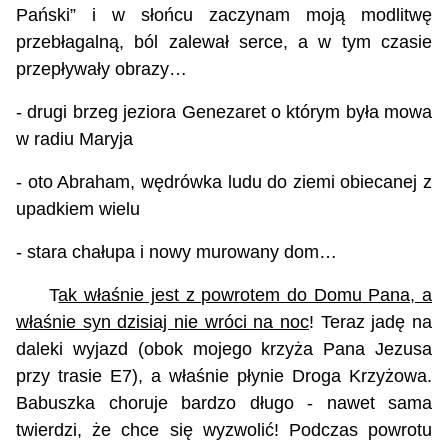
Pański” i w słońcu zaczynam moją modlitwę
przebłagalną, ból zalewał serce, a w tym czasie
przepływały obrazy…
- drugi brzeg jeziora Genezaret o którym była mowa
w radiu Maryja
- oto Abraham, wędrówka ludu do ziemi obiecanej z
upadkiem wielu
- stara chałupa i nowy murowany dom…
T
ak właśnie jest z powrotem do Domu Pana, a
właśnie syn dzisiaj nie wróci na noc
! Teraz jadę na
daleki wyjazd (obok mojego krzyża Pana Jezusa
przy trasie E7), a właśnie płynie Droga Krzyżowa.
Babuszka choruje bardzo długo - nawet sama
twierdzi, że chce się wyzwolić! Podczas powrotu