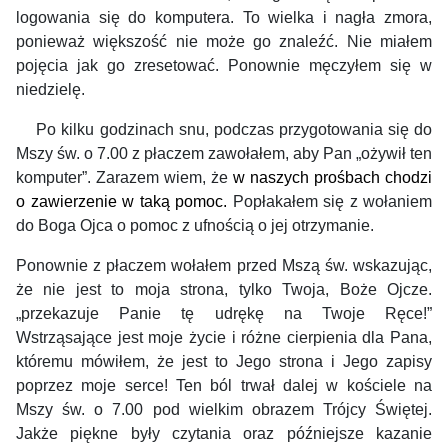
logowania się do komputera. To wielka i nagła zmora,
ponieważ większość nie może go znaleźć. Nie miałem
pojęcia jak go zresetować. Ponownie męczyłem się w
niedzielę.
Po kilku godzinach snu, podczas przygotowania się do
Mszy św. o 7.00 z płaczem zawołałem, aby Pan „ożywił ten
komputer”. Zarazem wiem, że
w naszych prośbach
chodzi
o zawierzenie
w taką pomoc.
Popłakałem się z wołaniem
do Boga Ojca o pomoc z ufnością o jej otrzymanie.
Ponownie z płaczem wołałem przed Mszą św. wskazując,
że nie jest to moja strona, tylko Twoja, Boże Ojcze.
„przekazuje Panie tę udrękę na Twoje Ręce!”
Wstrząsające jest moje życie i różne cierpienia dla Pana,
któremu mówiłem, że jest to Jego strona i Jego zapisy
poprzez moje serce! Ten ból trwał dalej w kościele na
Mszy św. o 7.00 pod wielkim obrazem Trójcy Świętej.
Jakże piękne były czytania oraz późniejsze kazanie