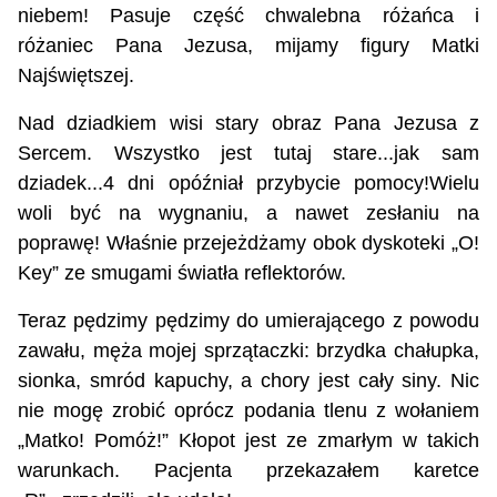
niebem! Pasuje część chwalebna różańca i
różaniec Pana Jezusa, mijamy figury Matki
Najświętszej.
Nad dziadkiem wisi stary obraz Pana Jezusa z
Sercem. Wszystko jest tutaj stare...jak sam
dziadek...4 dni opóźniał przybycie pomocy!Wielu
woli być na wygnaniu, a nawet zesłaniu na
poprawę! Właśnie przejeżdżamy obok dyskoteki „O!
Key” ze smugami światła reflektorów.
Teraz pędzimy pędzimy do umierającego z powodu
zawału, męża mojej sprzątaczki: brzydka chałupka,
sionka, smród kapuchy, a chory jest cały siny. Nic
nie mogę zrobić oprócz podania tlenu z wołaniem
„Matko! Pomóż!” Kłopot jest ze zmarłym w takich
warunkach. Pacjenta przekazałem karetce