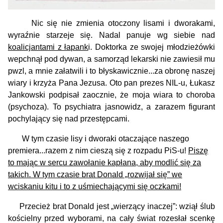
Nic się nie zmienia otoczony lisami i dworakami,
wyraźnie starzeje się. Nadal panuje wg siebie nad
koalicjantami z łapank
i. Doktorka ze swojej młodzieżówki
wepchnął pod dywan, a samorząd lekarski nie zawiesił mu
pwzl, a mnie załatwili i to błyskawicznie...za obronę naszej
wiary i krzyża Pana Jezusa. Oto pan prezes NIL-u, Łukasz
Jankowski podpisał zaocznie, że moja wiara to choroba
(psychoza). To psychiatra jasnowidz, a zarazem figurant
pochylający się nad przestępcami.
W tym czasie lisy i dworaki otaczające naszego
premiera...razem z nim cieszą się z rozpadu PiS-u!
Piszę
to mając w sercu zawołanie kapłana, aby modlić się za
takich. W tym czasie brat Donald „rozwijał się” we
wciskaniu kitu i to z uśmiechającymi się oczkami!
Przecież brat Donald jest „wierzący inaczej”: wziął ślub
kościelny przed wyborami, na cały świat rozesłał scenkę