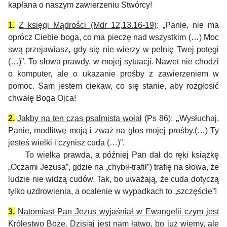
kapłana o naszym zawierzeniu Stwórcy!
1.
Z księgi Mądrości (Mdr 12,13.16-19)
: „
Panie, nie ma
oprócz Ciebie boga, co ma pieczę nad wszystkim (…) Moc
swą przejawiasz, gdy się nie wierzy w pełnię Twej potęgi
(…)”. To słowa prawdy, w mojej sytuacji. Nawet nie chodzi
o komputer, ale o ukazanie prośby z zawierzeniem w
pomoc. Sam jestem ciekaw, co się stanie, aby rozgłosić
chwałę Boga Ojca!
2.
Jakby na ten czas psalmista wołał
(Ps 86):
„
Wysłuchaj,
Panie, modlitwę moją i zważ na głos mojej prośby.(…) Ty
jesteś wielki i czynisz cuda (…)”.
To wielka prawda, a później Pan dał do ręki książkę
„Oczami Jezusa”, gdzie na „chybił-trafił”) trafię na słowa, że
ludzie nie widzą cudów. Tak, bo uważają, że cuda dotyczą
tylko uzdrowienia, a ocalenie w wypadkach to „szczęście”!
3.
Natomiast Pan Jezus wyjaśniał w Ewangelii czym jest
Królestwo Boże
. Dzisiaj jest nam łatwo, bo już wiemy, ale