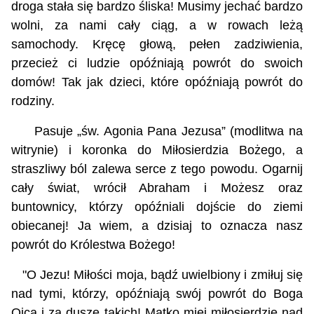
droga stała się bardzo śliska! Musimy jechać bardzo
wolni, za nami cały ciąg, a w rowach leżą
samochody. Kręcę głową, pełen zadziwienia,
przecież ci ludzie opóźniają powrót do swoich
domów!
Tak jak dzieci, które opóźniają powrót do
rodziny.
Pasuje „św. Agonia Pana Jezusa” (modlitwa na
witrynie) i koronka do Miłosierdzia Bożego, a
straszliwy ból zalewa serce z tego powodu. Ogarnij
cały świat, wrócił Abraham i Możesz oraz
buntownicy, którzy opóźniali dojście do ziemi
obiecanej! Ja wiem, a dzisiaj to oznacza nasz
powrót do Królestwa Bożego!
"O Jezu! Miłości moja, bądź uwielbiony i zmiłuj się
nad tymi, którzy, opóźniają swój powrót do Boga
Ojca i za dusze takich! Matko miej miłosierdzie nad