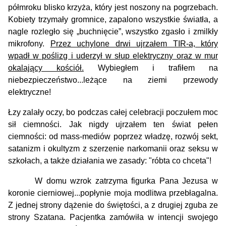
półmroku blisko krzyża, który jest noszony na pogrzebach.
Kobiety trzymały gromnice, zapalono wszystkie światła, a
nagle rozległo się „buchnięcie”, wszystko zgasło i zmilkły
mikrofony.
Przez uchylone drwi ujrzałem TIR-a, który
wpadł w poślizg i uderzył w słup elektryczny oraz w mur
okalający kościół.
Wybiegłem i trafiłem na
niebezpieczeństwo...leżące na ziemi przewody
elektryczne!
Łzy zalały oczy, bo podczas całej celebracji poczułem moc
sił ciemności. Jak nigdy ujrzałem ten świat pełen
ciemności: od mass-mediów poprzez władzę, rozwój sekt,
satanizm i okultyzm z szerzenie narkomanii oraz seksu w
szkołach, a także działania we zasady: "róbta co chceta"!
W domu wzrok zatrzyma figurka Pana Jezusa w
koronie cierniowej...popłynie moja modlitwa przebłagalna.
Z jednej strony dążenie do świętości, a z drugiej zguba ze
strony Szatana. Pacjentka zamówiła w intencji swojego