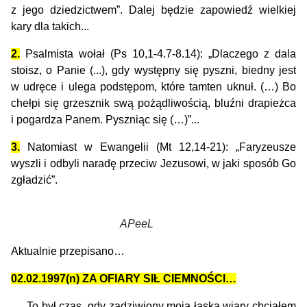
z jego dziedzictwem”. Dalej będzie zapowiedź wielkiej
kary dla takich...
2.
Psalmista wołał (Ps 10,1-4.7-8.14): „Dlaczego z dala
stoisz, o Panie (...), gdy występny się pyszni, biedny jest
w udręce i ulega podstępom, które tamten uknuł. (…) Bo
chełpi się grzesznik swą pożądliwością, bluźni drapieżca
i pogardza Panem. Pyszniąc się (…)”...
3.
Natomiast w Ewangelii (Mt 12,14-21): „Faryzeusze
wyszli i odbyli naradę przeciw Jezusowi, w jaki sposób Go
zgładzić”.
APeeL
Aktualnie przepisano…
02.02.1997(n) ZA OFIARY SIŁ CIEMNOŚCI…
To był czas, gdy zadziwiony moją łaską wiary chciałem