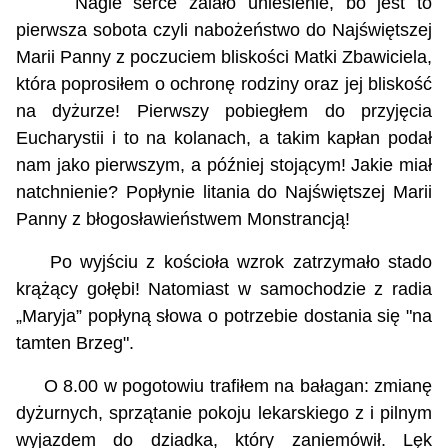
Nagle serce zalało uniesienie, bo jest to
pierwsza sobota czyli nabożeństwo do Najświętszej
Marii Panny z poczuciem bliskości Matki Zbawiciela,
która poprosiłem o ochronę rodziny oraz jej bliskość
na dyżurze! Pierwszy pobiegłem do przyjęcia
Eucharystii i to na kolanach, a takim kapłan podał
nam jako pierwszym, a później stojącym! Jakie miał
natchnienie? Popłynie litania do Najświętszej Marii
Panny z błogosławieństwem Monstrancją!
Po wyjściu z kościoła wzrok zatrzymało stado
krążący gołębi! Natomiast w samochodzie z radia
„Maryja” popłyną słowa o potrzebie dostania się "na
tamten Brzeg".
O 8.00 w pogotowiu trafiłem na bałagan: zmianę
dyżurnych, sprzątanie pokoju lekarskiego z i pilnym
wyjazdem do dziadka, który zaniemówił. Lęk