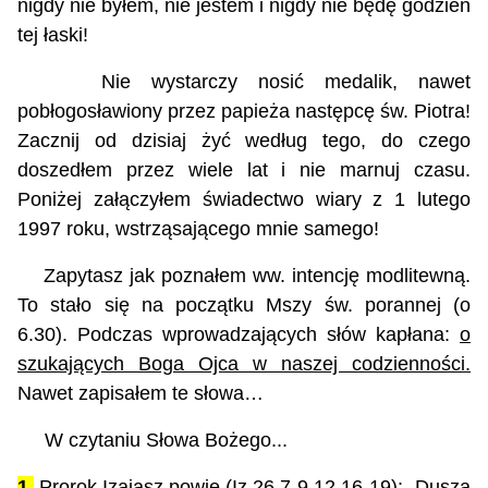
nigdy nie byłem, nie jestem
i
nigdy nie będę godzi
e
n
tej łaski!
Nie wystarczy nosić medalik, nawet
pobłogosławiony przez papieża następcę św. Piotra!
Zacznij od dzisiaj żyć według tego, do czego
doszedłem przez wiele lat i nie marnuj czasu.
Poniżej załączyłem świadectwo wiary z 1 lutego
1997 roku, wstrząsającego mnie samego!
Zapytasz jak poznałem ww. intencję modlitewną.
To stało się na początku Mszy św. porannej (o
6.30). Podczas wprowadzających słów kapłana:
o
szukających Boga Ojca w naszej codzienności.
Nawet zapisałem te słowa…
W czytaniu Słowa Bożego...
1.
Prorok Izajasz powie (Iz 26,7-9.12.16-19)
: „
Dusza