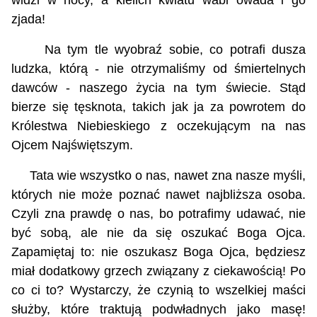
widzi w nocy, a kielich kwiatu wabi owada i go
zjada!
Na tym tle wyobraź sobie, co potrafi dusza
ludzka, którą - nie otrzymaliśmy od śmiertelnych
dawców - naszego życia na tym świecie. Stąd
bierze się tęsknota, takich jak ja za powrotem do
Królestwa Niebieskiego z oczekującym na nas
Ojcem Najświętszym.
Tata wie wszystko o nas, nawet zna nasze myśli,
których nie może poznać nawet najbliższa osoba.
Czyli zna prawdę o nas, bo potrafimy udawać, nie
być sobą, ale nie da się oszukać Boga Ojca.
Zapamiętaj to: nie oszukasz Boga Ojca, będziesz
miał dodatkowy grzech związany z ciekawością! Po
co ci to? Wystarczy, że czynią to wszelkiej maści
służby, które traktują podwładnych jako masę!