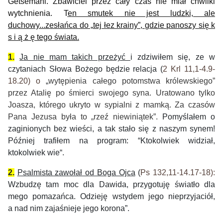
Getsemani.
Zbawiciel
przez cały czas n
ie miał chwilki
wytchnienia. T
en smutek
nie jest
ludzki, ale
duchowy...zesłańca do „
tej łez krainy”,
gdzie
panoszy się k
s i ą ż ę
tego świata.
1.
J
a n
ie mam
t
akich przeżyć
i
z
dziwiłem się,
ze
w
czytania
ch Słowa Bożego
będzie
r
elacj
a
(
2 Krl 11,1-4.9-
18.20
) o
„
wytępienia całego potomstwa królewskiego”
przez Atalię po śmierci swojego syna.
Uratowano tylko
Joasza, którego ukryto w sypialni z mamką.
Za czasów
Pana Jezusa była to „rzeź niewiniątek”.
Pomyślałem o
zaginionych bez wieści,
a tak stało się z naszym synem!
P
óźniej
trafi
łem
na program
:
“
K
tokolwiek widział,
ktokolwiek wie“.
2.
Psalmista zawołał od Boga Ojca
(
Ps 132,11-14.17-18
):
Wzbudzę tam moc dla Dawida, przygotuję światło dla
mego pomazańca. Odzieję wstydem jego nieprzyjaciół,
a nad nim zajaśnieje jego korona”.