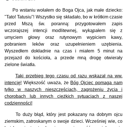
Po wstaniu wołałem do Boga Ojca, jak małe dziecko:
"Tato! Tatusiu"! Wszystko się składało, bo w krótkim czasie
przed Mszą św. poranną: przygotowałem zapis
wczorajszej intencji modlitewnej, wykąpałem się z
umyciem głowy oraz rutynowym wypiciem kawy,
pobraniem leków oraz uzupełnieniem uzębienia.
Wyszedłem dokładnie na czas i miałem 5 minut na
przejazd do kościoła, a przede mną drogę otwierały
zielone światła.
Taki przebieg tego czasu od razu wskazał na ww.
intencję!
Większość uważa, że
Bóg Ojciec pomaga nam
tylko w naszych nieszczęściach, zagrożeniu życia i
chorobach lub innych ciężkich sytuacjach z naszej
codzienności!
To duży błąd, który jest pokazany na dobrym ojcu
ziemskim, zatroskanym o swoje dzieci. Wcześniej wie, co