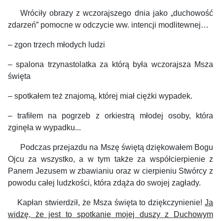
Wróciły obrazy z wczorajszego dnia jako „duchowość
zdarzeń” pomocne w odczycie ww. intencji modlitewnej…
–
zgon trzech młodych ludzi
–
spalona trzynastolatka za którą była wczorajsza Msza
święta
–
spotkałem też znajomą, której miał ciężki wypadek.
–
trafiłem na pogrzeb z orkiestrą młodej osoby, która
zginęła w wypadku...
Podczas przejazdu na Mszę świętą dziękowałem Bogu
Ojcu za wszystko, a w tym także za współcierpienie z
Panem Jezusem w zbawianiu oraz w cierpieniu Stwórcy z
powodu całej ludzkości, która zdąża do swojej zagłady.
Kapłan stwierdził, że Msza święta to dziękczynienie!
Ja
widzę, że jest to spotkanie mojej duszy z Duchowym