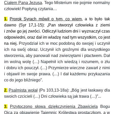
Ciałem Pana Jezusa
. Tego Misterium nie pojmie normalny
człowiek! Popłyną czytania…
1.
Prorok Syrach mówił o tym, co wiem
, a to było tak
dawno (Syr 17,1-15): „Pan stworzył człowieka z ziemi
i znów go jej zwróci. Odliczył ludziom dni i wyznaczył czas
odpowiedni, oraz dał im władzę nad tym wszystkim, co jest
na niej.
Przyodział ich w moc podobną do swojej i uczynił
ich na swój obraz. Uczynił ich groźnymi dla wszystkiego
stworzenia, aby panowali nad zwierzętami i ptactwem.
Dał
im wolną wolę (…) Napełnił ich wiedzą i rozumem, o złu
i dobru ich pouczył. (…) Przymierze wieczne zawarł z nimi
i objawił im swoje prawa. (…) I dał każdemu przykazania
co do jego bliźniego”.
2.
Psalmista wołał
(Ps 103,13-18a): „Bóg jest łaskawy dla
swoich czcicieli (…) Dni człowieka są jak trawa (…)”...
3.
Przytoczono słowa dziękczynienia Zbawiciela
Bogu
Ojca za objawienie Tajemnic Królestwa prostaczkom, a w