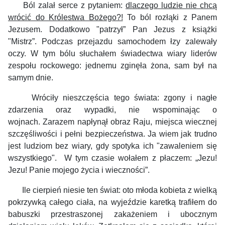
Ból zalał serce z pytaniem:
dlaczego ludzie nie chcą
wrócić do Królestwa Bożego?!
To ból rozłąki z Panem
Jezusem. Dodatkowo "patrzył” Pan Jezus z książki
"Mistrz”. Podczas przejazdu samochodem łzy zalewały
oczy. W tym bólu słuchałem świadectwa wiary liderów
zespołu rockowego: jednemu zginęła żona, sam był na
samym dnie.
Wróciły nieszczęścia tego świata: zgony i nagłe
zdarzenia oraz wypadki, nie wspominając o
wojnach. Zarazem napłynął obraz Raju, miejsca wiecznej
szczęśliwości i pełni bezpieczeństwa. Ja wiem jak trudno
jest ludziom bez wiary, gdy spotyka ich "zawaleniem się
wszystkiego". W tym czasie wołałem z płaczem: „Jezu!
Jezu! Panie mojego życia i wieczności”.
Ile cierpień niesie ten świat: oto młoda kobieta z wielką
pokrzywką całego ciała, na wyjeździe karetką trafiłem do
babuszki przestraszonej zakażeniem i ubocznym