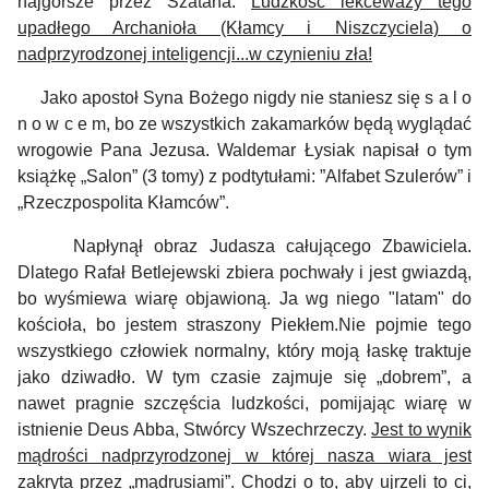
najgorsze przez Szatana.
Ludzkość lekceważy tego
upadłego Archanioła (Kłamcy i Niszczyciela) o
nadprzyrodzonej inteligencji...w czynieniu zła!
Jako apostoł Syna Bożego nigdy nie staniesz się s a l o
n o w c e m, bo ze wszystkich zakamarków będą wyglądać
wrogowie Pana Jezusa.
Waldemar Łysiak napisał o tym
książkę „Salon” (3 tomy) z podtytułami: ”Alfabet Szulerów” i
„Rzeczpospolita Kłamców”.
Napłynął obraz Judasza całującego Zbawiciela.
Dlatego
Rafał Betlejewski zbiera pochwały i jest gwiazdą,
bo wyśmiewa wiarę objawioną. Ja wg niego "latam" do
kościoła, bo jestem straszony Piekłem.
Nie pojmie tego
wszystkiego człowiek normalny, który moją łaskę traktuje
jako dziwadło. W tym czasie zajmuje się „dobrem”, a
nawet pragnie szczęścia ludzkości, pomijając wiarę w
istnienie Deus Abba, Stwórcy Wszechrzeczy.
Jest to wynik
mądrości nadprzyrodzonej w której nasza wiara jest
zakryta przez „mądrusiami”
. Chodzi o to, aby ujrzeli to ci,