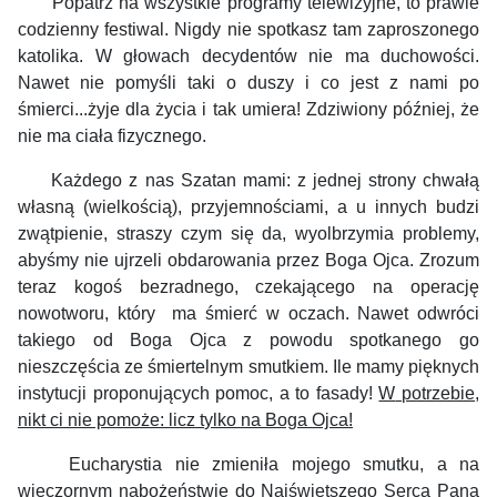
Popatrz
na
wszystkie programy telewizyjne,
t
o
prawie
codzienny
festiwal. Nigdy nie spotkasz
tam z
aproszonego
katolika
. W głowach decydentów nie ma duchowości.
Nawet nie pomyśli taki o duszy i co jest z nami po
śmierci...żyje dla życia i tak umiera! Zdziwiony
później
, że
nie ma ciała
fizycznego.
Każdego z nas Szatan mami: z jednej strony chwałą
własną (wielkością), przyjemnościami, a u innych budzi
zwątpienie, straszy czym się da, wyolbrzymia problemy,
abyśmy nie ujrzeli obdarowania przez Boga Ojca. Zrozum
teraz kogoś bezradnego, c
zekaj
ącego
na operację
nowotworu,
który
ma
śmierć
w oczach. Nawet
o
dwróci
takiego od Boga Ojca z powodu spotkanego go
nieszczęścia ze śmiertelnym smutkiem.
I
le mam
y
pięknych
instytucji
proponując
ych
pomoc, a to
fasady
!
W
potrzebie,
nikt ci nie pomoże:
l
icz t
ylko na Boga Ojca!
Eucharystia nie zmieniła mojego smutku, a na
wieczornym nabożeństwie do Najświętszego Serca Pana