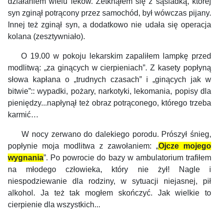
działaniem wielu leków. Zetknąłem się z sąsiadką, której
syn zginął potrącony przez samochód, był wówczas pijany.
Innej też zginął syn, a dodatkowo nie udała się operacja
kolana (zesztywniało).
O 19.00 w pokoju lekarskim zapaliłem lampkę przed
modlitwą: „za ginących w cierpieniach”.
Z kasety popłyną
słowa kapłana o „trudnych czasach” i „ginących jak w
bitwie”:: wypadki, pożary, narkotyki, lekomania, popisy dla
pieniędzy...napłynął też obraz potrąconego, którego trzeba
karmić…
W nocy zerwano do dalekiego porodu. Prószył śnieg,
popłynie moja modlitwa z zawołaniem: „
Ojcze mojego
wygnania
”. Po powrocie do bazy w ambulatorium trafiłem
na młodego człowieka, który nie żył! Nagle i
niespodziewanie dla rodziny, w sytuacji niejasnej, pił
alkohol. Ja też tak mogłem skończyć. Jak wielkie to
cierpienie dla wszystkich...