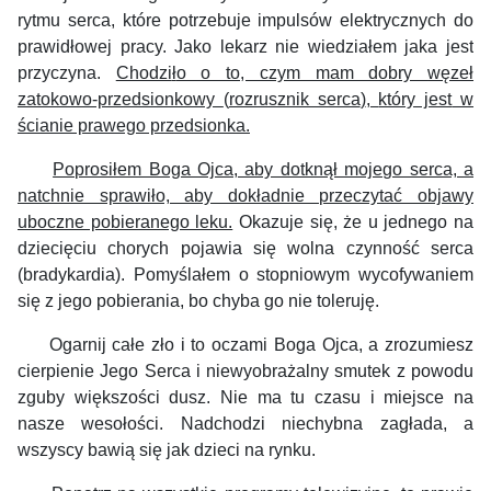
rytmu serca,
które
potrzebuje impulsów
elektrycznych
do
prawidłowej pracy.
J
ako lekarz nie wiedziałem jaka jest
przyczyna.
Chodzi
ł
o o to, czym mam dobry
w
ęzeł
zatokowo-przedsionkowy
(
rozrusznik serca
)
,
który jest
w
ścianie prawego przedsionka.
Poprosiłem Boga Ojca, aby dotknął mojego serca,
a
natchnie sprawiło, aby dokładnie przeczytać objawy
uboczne pobieranego leku.
Okazuje się, że u jednego na
dziecięciu chorych
pojawia się wolna czynność serca
(bradykardia). Pomyślałem o stopniowym wycofywaniem
się z
jego pobierania
,
bo chyba go nie toleruję.
Ogarni
j
całe
zło i
to oczami
B
oga
O
jca,
a zrozumiesz
cierpienie Jego Serca i niewyobrażalny smutek z powodu
zguby większości dusz.
Nie ma tu czasu
i
miejsce na
nasze wesołości. Nadchodzi niechybna zagłada, a
w
szyscy bawią się jak dzieci na rynku.