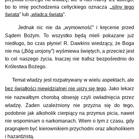
bo to imię
pochodzenia celtyckiego oznacza
„
silny tego
świata
” lub „
władca świata
”.
Jednak n
ic nie da „wymowność” i kręcenie przed
Sądem Bożym. To wszystko będą mieli pokazane już
niedługo, bo czas płynie!
R. Dawkins wiedzący, że Boga
nie ma („Bóg urojony”) wyśmiewa świętych,
a przecież jest
to cel naszego życia.
Inaczej nie trafisz bezpośrednio do
Królestwa Bożego.
Temat władzy jest rozpatrywany w wielu aspektach, ale
bez światłości niewidzialnej nie ujrzy się tego
. Jako lekarz
nie nazwałbym chorobą obsesję czyli owładnięcia przez
władzę.
Żaden uzależniony nie przyzna się do tego,
podobnie jak alkoholik cierpiący na przymus picia,
nawet
nie wspominam o narkomanach.
Wiem o tym z czasu, gdy
pragnąłem być kierownikiem przychodni oraz alkoholikiem
i hazardzistą.