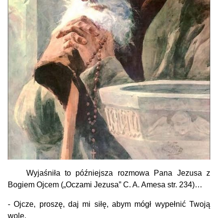
Wyjaśniła to późniejsza rozmowa Pana Jezusa z
Bogiem Ojcem („Oczami Jezusa” C. A. Amesa str. 234)…
- Ojcze, proszę, daj mi siłę, abym mógł wypełnić Twoją
wolę.