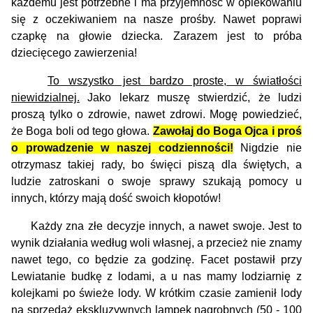
każdemu jest potrzebne i ma przyjemność w opiekowaniu
się z oczekiwaniem na nasze prośby. Nawet poprawi
czapkę na głowie dziecka. Zarazem jest to próba
dziecięcego zawierzenia!
To wszystko jest bardzo proste, w światłości
niewidzialnej.
Jako lekarz muszę stwierdzić, że ludzi
proszą tylko o zdrowie, nawet zdrowi. Mogę powiedzieć,
że Boga boli od tego głowa.
Z
awołaj do Boga Ojca i proś
o prowadzenie w naszej codzienności!
Nigdzie nie
otrzymasz takiej rady, bo święci piszą dla świętych, a
ludzie zatroskani o swoje sprawy szukają pomocy u
innych, którzy mają dość swoich kłopotów!
Każdy zna złe decyzje innych, a nawet swoje. Jest to
wynik działania według woli własnej, a przecież nie znamy
nawet tego, co będzie za godzinę. Facet postawił przy
Lewiatanie budkę z lodami, a u nas mamy lodziarnię z
kolejkami po świeże lody. W krótkim czasie zamienił lody
na sprzedaż ekskluzywnych lampek nagrobnych (50 - 100