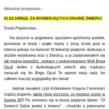
Aktualnie przepisano...
01.03.1995(ś) ZA WYBIERJĄCYCH KRAINĘ ŚMIERCI
Środa Popielcowa...
Na dyżurze w pogotowiu, spożyłem spóźniony posiłek,
ponieważ w środy i piątki mamy z żoną ścisły post w
intencji pokoju na świecie! W telewizji popłynie dyskusja o
służbie wojskowej oraz o Stwórcy, a ja zastanawiałem się
jak można pogodzić...rozkazy z wykonywaniem Woli Boga
Ojca!
Jeden z dyskutujących zalecił, aby rządzący
zwracali się do Boga Ojca! To wprost moja rada, bo
całkiem inaczej wyglądałby ten świat!
Jednak światem czyli Królestwem Księcia Ciemności
rządzą poganie,
także moją ojczyzną, co możesz ujrzeć w
Sejmie RP
! Po zerwaniu się w duszy popłynie śpiew: "O!
Śmierci! Gdzie jesteś o śmierci" - chodziło o pokonanie