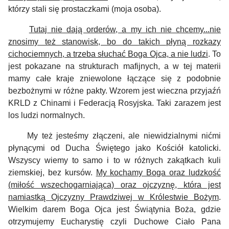
którzy stali się prostaczkami (moja osoba).
Tutaj nie dają orderów, a my ich nie chcemy...nie
znosimy też stanowisk, bo do takich płyną rozkazy
cichociemnych, a trzeba słuchać Boga Ojca, a nie ludzi
.
To
jest pokazane na strukturach mafijnych, a w tej materii
mamy całe kraje zniewolone łączące się z podobnie
bezbożnymi w różne pakty. Wzorem jest wieczna przyjaźń
KRLD z Chinami i Federacją Rosyjska.
Taki zarazem jest
los ludzi normalnych.
My też jesteśmy złączeni, ale niewidzialnymi nićmi
płynącymi od Ducha Świętego jako Kościół katolicki.
Wszyscy wiemy to samo i to w różnych zakątkach kuli
ziemskiej, bez kursów.
My kochamy Boga oraz ludzkość
(miłość wszechogarniająca) oraz ojczyznę, która jest
namiastką Ojczyzny Prawdziwej w Królestwie Bożym
.
Wielkim darem Boga Ojca jest Świątynia Boża, gdzie
otrzymujemy Eucharystię czyli Duchowe Ciało Pana