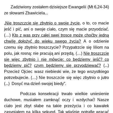
Zadziwiony zostałem dzisiejsze Ewangelii (Mt 6,24-34)
ze słowami Zbawiciela...
„
Nie troszczcie się zbytnio o swoje życie
, o to, co macie
jeść i pić, ani o swoje ciało, czym się macie przyodziać.
(…)
Kto z was przy całej swej trosce może choćby jedną
chwilę dołożyć do wieku swego życia?
A o odzienie
czemu się zbytnio troszczycie? Przypatrzcie się liliom na
polu, jak rosną: nie pracują ani przędą. (…)
Nie troszczcie
się więc zbytnio i nie mówcie: co będziemy jeść? co
będziemy pić?
czym będziemy się przyodziewać?
(...)
Przecież Ojciec wasz niebieski wie, że tego wszystkiego
potrzebujecie. (…) Nie troszczcie się więc zbytnio o jutro
(...) Dosyć ma dzień swojej biedy”.
Podczas konsekracji trwało wielkie uniesienie
duchowe, musiałem zamknąć oczy i wzdychać! Nasze
ciało jest zbyt słabe na takie przeżycia i co kawałek
zasypiałem na kilka sekund. Tak właśnie potrafię wracać