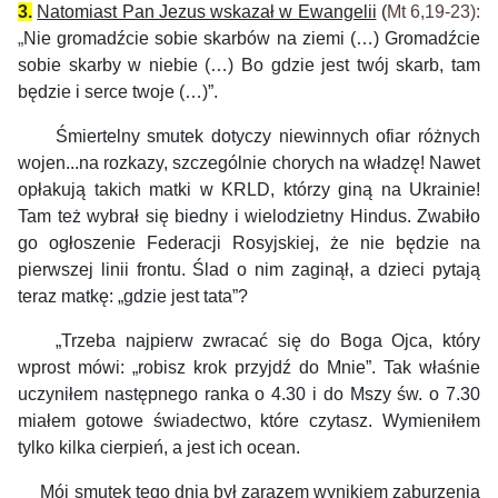
3.
Natomiast Pan Jezus wskazał w Ewangelii
(
Mt 6,19-23
):
„
Nie gromadźcie sobie skarbów na ziemi (…) Gromadźcie
sobie skarby w niebie (…) Bo gdzie jest twój skarb, tam
będzie i serce twoje (…)”.
Śmiertelny smutek
dotyczy
niewinnych
ofiar różnych
wojen...na rozkazy,
szczególnie chorych na władzę
!
Nawet
opłakują takich matki w KRLD,
którzy giną na Ukrainie!
Tam też wybrał się
biedny i wielodzietny Hindus. Zwabiło
go ogłoszenie Federacji Rosyjskiej, że nie będzie
na
pierwszej linii frontu. Ślad o nim zaginął, a dzieci pyta
ją
teraz
matkę: „gdzie jest tata”?
„
Trzeba najpierw zwr
acać się do Boga Ojca, który
wprost mówi: „robisz krok przyjdź do Mnie”. Tak
właśnie
uczyniłem następnego ranka o 4.30 i do Mszy św. o 7.30
miałem gotowe świadectwo,
które czytasz.
Wymieniłem
tylko
kilka cierpień, a jest ich
ocean.
Mój smutek tego dnia
był zarazem
wynik
iem
zaburzenia