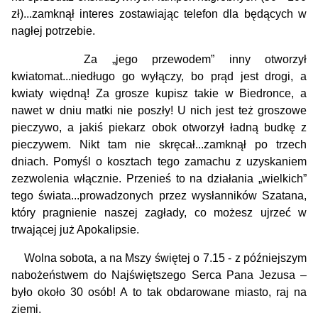
zł)...zamknął interes zostawiając telefon dla będących w
nagłej potrzebie.
Za „jego przewodem” inny otworzył
kwiatomat...niedługo go wyłączy, bo prąd jest drogi, a
kwiaty więdną! Za grosze kupisz takie w Biedronce, a
nawet w dniu matki nie poszły! U nich jest też groszowe
pieczywo, a jakiś piekarz obok otworzył ładną budkę z
pieczywem. Nikt tam nie skręcał...zamknął po trzech
dniach. Pomyśl o kosztach tego zamachu z uzyskaniem
zezwolenia włącznie. Przenieś to na działania „wielkich”
tego świata...prowadzonych przez wysłanników Szatana,
który pragnienie naszej zagłady, co możesz ujrzeć w
trwającej już Apokalipsie.
Wolna sobota, a na Mszy świętej o 7.15 - z późniejszym
nabożeństwem do Najświętszego Serca Pana Jezusa –
było około 30 osób! A to tak obdarowane miasto, raj na
ziemi.