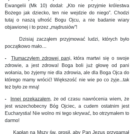
Ewangelii (Mk 10) dodał: „Kto nie przyjmie królestwa
Bożego jak dziecko, ten nie wejdzie do niego”. Chodzi
tutaj o naszą ufność Bogu Ojcu, a nie badanie wiary
objawionej i to przez „mądrusiów”!
Dzisiaj zacząłem przyjmować ludzi, których było
początkowo mało…
-
Tłumaczyłem zdrowej pan
i, która martwi się o swoje
zdrowie, a jest zdrowa! Boga boli już głowę od pani
wołania, bo żyjemy nie dla zdrowia, ale dla Boga Ojca do
którego mamy wrócić! Większość nie wie po co żyje...tak
też było ze mną!
-
Innej przekazałem
, że od czasu nawrócenia wiem, że
jest wszechobecny Bóg Ojciec, a cudem ostatnim jest
Eucharystia! Nie wolno mi tego skrywać, bo otrzymałem to
darmo!
Kapłan na Mszy św. prosił, aby Pan Jezus przygarnął