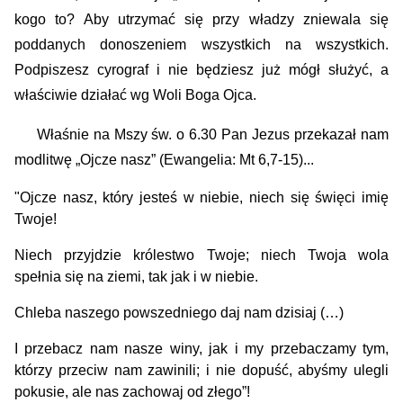
kogo to? Aby utrzymać się przy władzy zniewala się
poddanych donoszeniem wszystkich na wszystkich.
Podpiszesz cyrograf i nie będziesz już mógł służy
ć
, a
właściwie działać wg Woli Boga Ojca.
Właśnie na Mszy św. o 6.30 Pan Jezus przekazał nam
modlitwę „Ojcze nasz”
(
Ewangelia:
Mt
6,7-15
)...
"Ojcze nasz, który jesteś w niebie, niech się święci imię
Twoje!
Niech przyjdzie królestwo Twoje; niech Twoja wola
spełnia się na ziemi, tak jak i w niebie.
Chleba naszego powszedniego daj nam dzisiaj (…)
I przebacz nam nasze winy, jak i my przebaczamy tym,
którzy przeciw nam zawinili; i nie dopuść, abyśmy ulegli
pokusie, ale nas zachowaj od złego”!