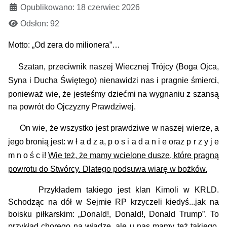
Opublikowano: 18 czerwiec 2026
Odsłon: 92
Motto: „Od zera do milionera”…
Szatan, przeciwnik naszej Wiecznej Trójcy (Boga Ojca,
Syna i Ducha Świętego) nienawidzi nas i pragnie śmierci,
ponieważ wie, że jesteśmy dziećmi na wygnaniu z szans
ą
na
powr
ót
do Ojczyzny Prawdziwej.
On wie, że wszystko jest prawdziwe w naszej wierze, a
jego bronią jest: w ł a d z a, p o s i a d a n i e oraz p r z y j e
m n o ś c i!
Wie też, że mamy wcielone dusze, które pragną
powrotu do Stwórcy. Dlatego podsuwa wiarę w bożków.
Przykładem
takiego jest klan Kimoli w KRLD
.
Schodząc na dół
w Sejmie RP
krzyczeli kiedyś...
jak na
boisku piłkarskim: „Donald!, Donald!,
Donald Trump”.
To
przykład chorego na władzę, ale u nas mamy też takiego,