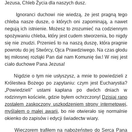
Jezusa, Chleb Życia dla naszych dusz.
Ignoranci duchowi nie wiedzą, że jest pragną tego
chleba nasze dusze, o których oni zapominają, a nawet
negują ich istnienie. Możesz to zrozumieć na codziennym
spożywaniu chleba, który jest cudem stworzenia, bo nigdy
się nie znudzi.
Przenieś to na naszą duszę, która pragnie
powrotu do jej Stwórcy, Ojca Prawdziwego. Na czas głodu
tej miłosnej rozłąki Pan dał nam Komunię św.! W niej jest
ciało duchowe Pana Jezusa!
Nigdzie o tym nie usłyszysz, a mnie to powiedzieli z
Królestwa Bożego po zapytaniu: czym jest Eucharystia?
„Powiedzieli” ustami kapłana po dwóch dniach w
rodzinnym kościele, gdzie byłem ochrzczony!
Dzisiaj rano
zostałem zaskoczony uszkodzeniem strony internetowej,
myślałem o małej awarii
, bo nie otwierało się normalnie
okienko do zapisów i edycji świadectw wiary.
Wieczorem trafiłem na nabożeństwo do Serca Pana