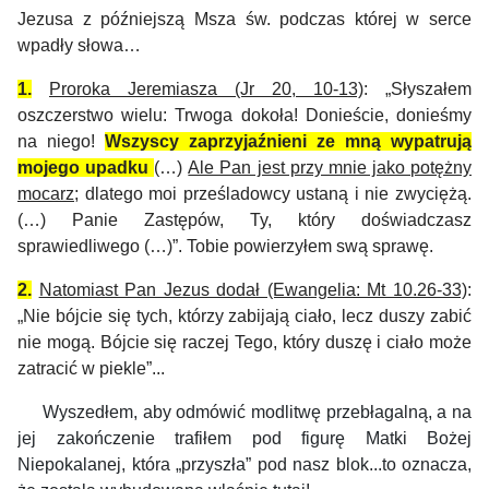
Jezusa z późniejszą Msza św. podczas której w serce
wpadły słowa…
1.
Proroka Jeremiasza (Jr 20, 10-13)
: „
Słyszałem
oszczerstwo wielu: Trwoga dokoła! Donieście, donieśmy
na niego!
Wszyscy zaprzyjaźnieni ze mną wypatrują
mojego upadku
(…)
Ale Pan jest przy mnie jako potężny
mocarz
; dlatego moi prześladowcy ustaną i nie zwyciężą.
(…)
Panie Zastępów, Ty, który doświadczasz
sprawiedliwego
(…)”.
Tobie powierzyłem swą sprawę.
2.
Natomiast Pan Jezus dodał (Ewangelia: Mt 10.26-33)
:
„
Nie bójcie się tych, którzy zabijają ciało, lecz duszy zabić
nie mogą. Bójcie się raczej Tego, który duszę i ciało może
zatracić w piekle”...
Wyszedłem, aby odmówić
modlitw
ę
przebłagaln
ą, a na
jej zakończenie trafiłem pod figurę
Matki Bożej
Niepokalanej, która „przyszła” pod nasz blok...
t
o
oznacza,