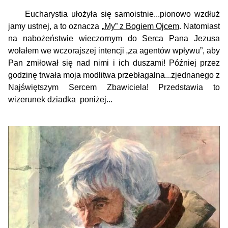
Eucharystia ułożyła się samoistnie...pionowo wzdłuż
jamy ustnej, a to oznacza „
My” z Bogiem Ojcem
. Natomiast
na nabożeństwie wieczornym do Serca Pana Jezusa
wołałem we wczorajszej intencji „za agentów wpływu”, aby
Pan zmiłował się nad nimi i ich duszami! Później przez
godzinę trwała moja modlitwa przebłagalna...zjednan
ego z
Najświętszym Sercem Zbawiciela! Przedstawia to
wizerunek dziadka poniżej...