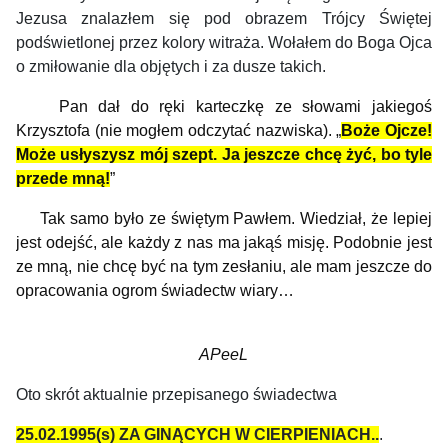
Jezusa znalazłem się pod obrazem Trójcy Świętej
podświetlonej przez kolory witraża. Wołałem do Boga Ojca
o zmiłowanie dla objętych i za dusze takich.
Pan dał do ręki karteczkę ze słowami
jakiegoś
Krzysztofa (
nie mog
łem
odczytać nazwiska).
„
Boże Ojcze!
Może
u
słyszysz mój szept. Ja jeszcze chcę żyć, bo tyle
przede mną!
”
T
ak
samo było ze świętym Pawłem.
Wiedział, że lepiej
jest odejść, ale każdy z nas ma jakąś misję.
Podobnie jest
ze mną, nie chcę
być na tym zesłaniu,
a
le mam jeszcze do
opracowania ogrom świadectw wiary…
APeeL
Oto skrót aktualnie przepisanego świadectwa
25.02.1995(s) ZA GINĄCYCH W CIERPIENIACH..
.