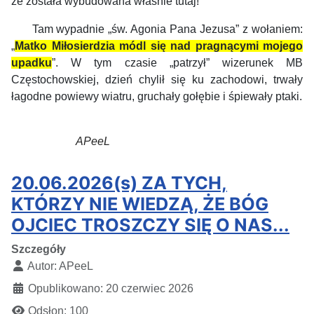
że została wybudowana właśnie tutaj!
Tam wypadnie „św. Agonia Pana Jezusa”
z wołaniem:
„
M
atko
M
iłosierdzia módl się nad
pragnącymi mojego
upadku
”. W tym czasie „
patrzy
ł”
wizerunek
MB
Częstochowskiej, dzień ch
ylił się
ku zachodowi,
trwały
łagodne powiewy
wiatr
u
, gruch
ały
gołębie i śpiewa
ły
ptaki.
APeeL
20.06.2026(s) ZA TYCH,
KTÓRZY NIE WIEDZĄ, ŻE BÓG
OJCIEC TROSZCZY SIĘ O NAS...
Szczegóły
Autor:
APeeL
Opublikowano: 20 czerwiec 2026
Odsłon: 100