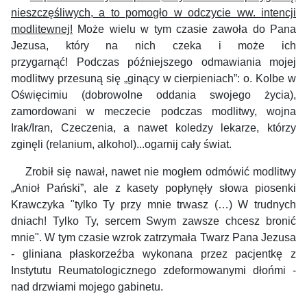
nieszczęśliwych, a to pomogło w odczycie ww. intencji
modlitewnej!
Może wielu w tym czasie zawoła do Pana
Jezusa, który na nich czeka i może ich
przygarnąć! Podczas późniejszego odmawiania mojej
modlitwy przesuną się „ginący w cierpieniach”: o. Kolbe w
Oświęcimiu (dobrowolne oddania swojego życia),
zamordowani w meczecie podczas modlitwy, wojna
Irak/Iran, Czeczenia, a nawet koledzy lekarze, którzy
zginęli (relanium, alkohol)...ogarnij cały świat.
Zrobił się nawał, nawet nie mogłem odmówić modlitwy
„Anioł Pański”, ale z kasety popłynęły słowa piosenki
Krawczyka "tylko Ty przy mnie trwasz (…) W trudnych
dniach! Tylko Ty, sercem Swym zawsze chcesz bronić
mnie". W tym czasie wzrok zatrzymała Twarz Pana Jezusa
- gliniana płaskorzeźba wykonana przez pacjentkę z
Instytutu Reumatologicznego zdeformowanymi dłońmi -
nad drzwiami mojego gabinetu.