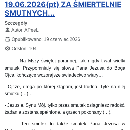
19.06.2026(pt) ZA ŚMIERTELNIE
SMUTNYCH...
Szczegóły
Autor:
APeeL
Opublikowano: 19 czerwiec 2026
Odsłon: 104
Na Mszy świętej porannej,
jak
nigdy trwał
wielki
smutek!
Przypomniały się słowa Pana Jezusa do Boga
Ojca, kończące wczorajsze świadectwo wiary…
- Ojcze, droga po której stąpam, jest trudna. Tyle na niej
smutku (…)…
- Jezusie, Synu Mój, tylko przez smutek osiągniesz radość,
żądania zostaną spełnione, a grzech pokonany (…).
Ten smutek to
także smutek Pana Jezusa w