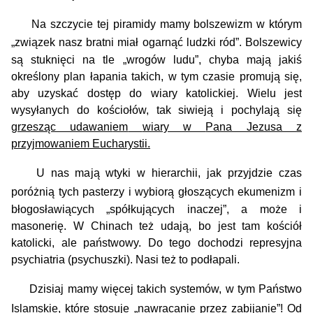
N
a szc
zycie tej piramidy mamy bolszewizm w którym
„związek nasz bratni miał
ogarnąć ludzki ród”
.
Bolszewicy
są stuknięci na tle „
wrogów
ludu”,
chyba maj
ą
jakiś
określony
plan łapania takich,
w tym czasie promuj
ą
się,
aby uzyskać dostęp do wiary katolickiej.
W
iel
u
jest
wysyłanych do kościołów, tak siwieją i pochylają się
grzesząc udawani
em
wiary w
Pana Jezusa
z
przyjmowanie
m
Eucharystii.
U nas mają wtyki w hierarchii, jak przyjdzie czas
poróżni
ą
tych pasterzy i wybiorą głoszący
c
h ekumenizm i
błogo
s
ławiących „spółkujących inaczej”, a może i
masonerię. W Chinach też udają, bo jest tam kościół
katolicki, ale państwowy.
Do tego dochodzi represyjna
psychiatria (psychuszki).
Nasi też to podłapali.
Dzisiaj mamy więcej takich systemów, w tym Państwo
Islamskie, któr
e
stosuje „nawracanie przez zabijanie”! Od