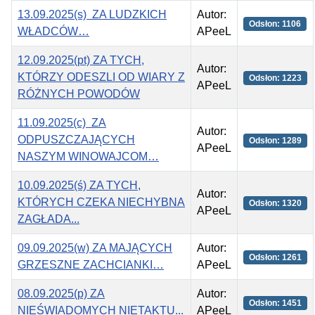
13.09.2025(s) ZA LUDZKICH
Autor:
Odsłon: 1106
WŁADCÓW…
APeeL
12.09.2025(pt) ZA TYCH,
Autor:
KTÓRZY ODESZLI OD WIARY Z
Odsłon: 1223
APeeL
RÓŻNYCH POWODÓW
11.09.2025(c) ZA
Autor:
ODPUSZCZAJĄCYCH
Odsłon: 1289
APeeL
NASZYM WINOWAJCOM…
10.09.2025(ś) ZA TYCH,
Autor:
KTÓRYCH CZEKA NIECHYBNA
Odsłon: 1320
APeeL
ZAGŁADA...
09.09.2025(w) ZA MAJĄCYCH
Autor:
Odsłon: 1261
GRZESZNE ZACHCIANKI…
APeeL
08.09.2025(p) ZA
Autor:
Odsłon: 1451
NIEŚWIADOMYCH NIETAKTU...
APeeL