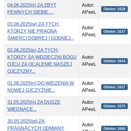
04.06.2025(ś) ZA ZBYT
Autor:
Odsłon: 1628
PEWNYCH SIEBIE…
APeeL
03.06.2025(w) ZA TYCH,
Autor:
KTÓRZY NIE PRAGNĄ
Odsłon: 1627
APeeL
ŚMIERCI DOBREJ I GODNEJ...
02.06.2025(p) ZA TYCH,
KTÓRZY SĄ WDZIĘCZNI BOGU
Autor:
Odsłon: 1644
OJCU ZA OCALENIE NASZEJ
APeeL
OJCZYZNY...
01.06.2025(n) DO WIDZENIA W
Autor:
Odsłon: 1627
NOWEJ OJCZYŹNIE...
APeeL
31.05.2025(s) ZA DUSZE
Autor:
Odsłon: 1675
WIĘDNĄCE...
APeeL
30.05.2025(pt) ZA
Autor:
PRAGNĄCYCH ODMIANY
Odsłon: 1666