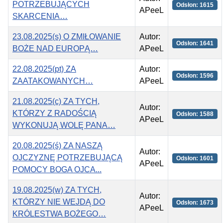
POTRZEBUJĄCYCH
Odsłon: 1615
APeeL
SKARCENIA…
23.08.2025(s) O ZMIŁOWANIE
Autor:
Odsłon: 1641
BOŻE NAD EUROPĄ…
APeeL
22.08.2025(pt) ZA
Autor:
Odsłon: 1596
ZAATAKOWANYCH…
APeeL
21.08.2025(c) ZA TYCH,
Autor:
KTÓRZY Z RADOŚCIĄ
Odsłon: 1588
APeeL
WYKONUJĄ WOLĘ PANA…
20.08.2025(ś) ZA NASZĄ
Autor:
OJCZYZNĘ POTRZEBUJĄCĄ
Odsłon: 1601
APeeL
POMOCY BOGA OJCA...
19.08.2025(w) ZA TYCH,
Autor:
KTÓRZY NIE WEJDĄ DO
Odsłon: 1673
APeeL
KRÓLESTWA BOŻEGO…