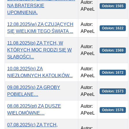
Autor:
NA BRATERSKIE
Odsłon: 1565
APeeL
UPOMNIENIA.
12.08.2025(w) ZA CZUJĄCYCH
Autor:
Odsłon: 1622
SIĘ WIELKIMI TEGO ŚWIATA ...
APeeL
11.08.2025(p) ZA TYCH, W
Autor:
KTÓRYCH MOC RODZI SIĘ W
Odsłon: 1569
APeeL
SŁABOŚCI...
10.08.2025(n) ZA
Autor:
Odsłon: 1672
NIEZŁOMNYCH KATOLIKÓW...
APeeL
09.08.2025(s) ZA GROBY
Autor:
Odsłon: 1573
POBIELANE…
APeeL
08.08.2025(pt) ZA DUSZE
Autor:
Odsłon: 1578
WIELOMÓWNE…
APeeL
07.08.2025(c) ZA TYCH,
Autor: