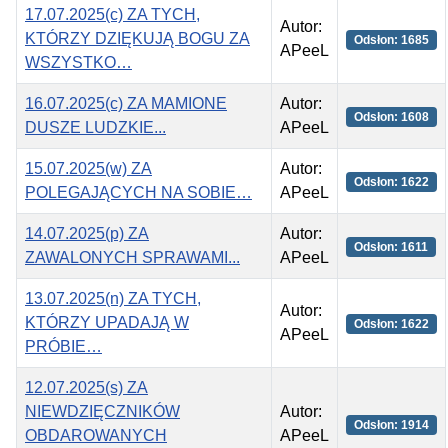
17.07.2025(c) ZA TYCH,
Autor:
KTÓRZY DZIĘKUJĄ BOGU ZA
Odsłon: 1685
APeeL
WSZYSTKO…
16.07.2025(c) ZA MAMIONE
Autor:
Odsłon: 1608
DUSZE LUDZKIE...
APeeL
15.07.2025(w) ZA
Autor:
Odsłon: 1622
POLEGAJĄCYCH NA SOBIE…
APeeL
14.07.2025(p) ZA
Autor:
Odsłon: 1611
ZAWALONYCH SPRAWAMI...
APeeL
13.07.2025(n) ZA TYCH,
Autor:
KTÓRZY UPADAJĄ W
Odsłon: 1622
APeeL
PRÓBIE…
12.07.2025(s) ZA
NIEWDZIĘCZNIKÓW
Autor:
Odsłon: 1914
OBDAROWANYCH
APeeL