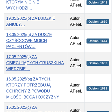
KTÓRYM NIC NIE
Odsłon: 1641
APeeL
WYCHODZI…
19.05.2025(p) ZA LUDZKIE
Autor:
Odsłon: 1610
ANIOŁY…
APeeL
18.05.2025(n) ZA DUSZE
Autor:
CZYŚĆCOWE MOICH
Odsłon: 1644
APeeL
PACJENTÓW…
17.05.2025(s) ZA
Autor:
OBIECUJĄCYCH GRUSZKI NA
Odsłon: 1663
APeeL
WIERZBIE…
16.05.2025(pt) ZA TYCH,
KTÓRZY POTRZEBUJĄ
Autor:
Odsłon: 1628
OCHRONY Z POWODU
APeeL
MIŁOŚCI BOGA I OJCZYZNY
15.05.2025(c) ZA
Autor: