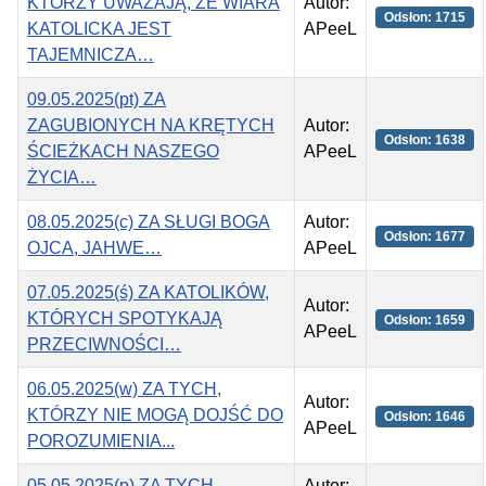
KTÓRZY UWAŻAJĄ, ŻE WIARA
Autor:
Odsłon: 1715
KATOLICKA JEST
APeeL
TAJEMNICZA…
09.05.2025(pt) ZA
ZAGUBIONYCH NA KRĘTYCH
Autor:
Odsłon: 1638
ŚCIEŻKACH NASZEGO
APeeL
ŻYCIA…
08.05.2025(c) ZA SŁUGI BOGA
Autor:
Odsłon: 1677
OJCA, JAHWE…
APeeL
07.05.2025(ś) ZA KATOLIKÓW,
Autor:
KTÓRYCH SPOTYKAJĄ
Odsłon: 1659
APeeL
PRZECIWNOŚCI…
06.05.2025(w) ZA TYCH,
Autor:
KTÓRZY NIE MOGĄ DOJŚĆ DO
Odsłon: 1646
APeeL
POROZUMIENIA...
05.05.2025(p) ZA TYCH,
Autor: