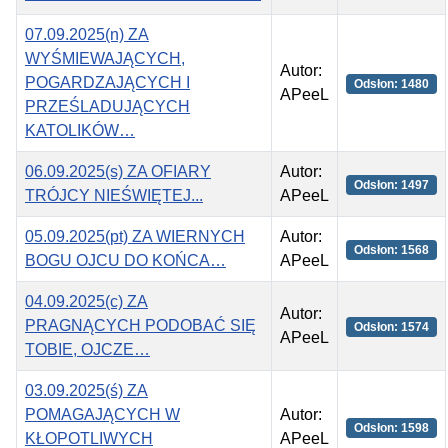
07.09.2025(n) ZA
WYŚMIEWAJĄCYCH,
Autor:
POGARDZAJĄCYCH I
Odsłon: 1480
APeeL
PRZEŚLADUJĄCYCH
KATOLIKÓW…
06.09.2025(s) ZA OFIARY
Autor:
Odsłon: 1497
TRÓJCY NIEŚWIĘTEJ...
APeeL
05.09.2025(pt) ZA WIERNYCH
Autor:
Odsłon: 1568
BOGU OJCU DO KOŃCA…
APeeL
04.09.2025(c) ZA
Autor:
PRAGNĄCYCH PODOBAĆ SIĘ
Odsłon: 1574
APeeL
TOBIE, OJCZE…
03.09.2025(ś) ZA
POMAGAJĄCYCH W
Autor:
Odsłon: 1598
KŁOPOTLIWYCH
APeeL