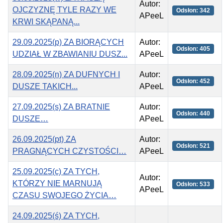
Autor:
OJCZYZNĘ TYLE RAZY WE
Odsłon: 342
APeeL
KRWI SKĄPANĄ...
29.09.2025(p) ZA BIORĄCYCH
Autor:
Odsłon: 405
UDZIAŁ W ZBAWIANIU DUSZ...
APeeL
28.09.2025(n) ZA DUFNYCH I
Autor:
Odsłon: 452
DUSZE TAKICH...
APeeL
27.09.2025(s) ZA BRATNIE
Autor:
Odsłon: 440
DUSZE…
APeeL
26.09.2025(pt) ZA
Autor:
Odsłon: 521
PRAGNĄCYCH CZYSTOŚCI…
APeeL
25.09.2025(c) ZA TYCH,
Autor:
KTÓRZY NIE MARNUJĄ
Odsłon: 533
APeeL
CZASU SWOJEGO ŻYCIA…
24.09.2025(ś) ZA TYCH,