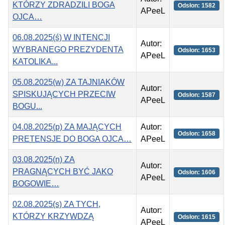
KTÓRZY ZDRADZILI BOGA
Odsłon: 1582
APeeL
OJCA…
06.08.2025(ś) W INTENCJI
Autor:
WYBRANEGO PREZYDENTA
Odsłon: 1653
APeeL
KATOLIKA...
05.08.2025(w) ZA TAJNIAKÓW
Autor:
SPISKUJĄCYCH PRZECIW
Odsłon: 1587
APeeL
BOGU...
04.08.2025(p) ZA MAJĄCYCH
Autor:
Odsłon: 1658
PRETENSJE DO BOGA OJCA…
APeeL
03.08.2025(n) ZA
Autor:
PRAGNĄCYCH BYĆ JAKO
Odsłon: 1606
APeeL
BOGOWIE…
02.08.2025(s) ZA TYCH,
Autor:
KTÓRZY KRZYWDZĄ
Odsłon: 1615
APeeL