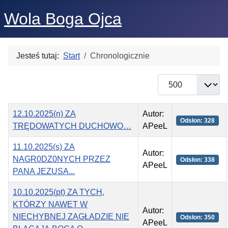
Wola Boga Ojca
Jesteś tutaj:
Start
Chronologicznie
Pokaż #
Tytuł
Autor
Odsłony
12.10.2025(n) ZA
Autor:
Odsłon: 328
TRĘDOWATYCH DUCHOWO…
APeeL
11.10.2025(s) ZA
Autor:
NAGR0DZ0NYCH PRZEZ
Odsłon: 338
APeeL
PANA JEZUSA...
10.10.2025(pt) ZA TYCH,
KTÓRZY NAWET W
Autor:
NIECHYBNEJ ZAGŁADZIE NIE
Odsłon: 350
APeeL