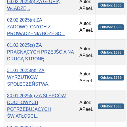
03.02.2025(p) ZA GŁUPIĄ
Autor:
Odsłon: 1660
WŁADZĘ...
APeeL
02.02.2025(n) ZA
Autor:
ZADOWOLONYCH Z
Odsłon: 1666
APeeL
PROWADZENIA BOŻEGO...
01.02.2025(s) ZA
Autor:
PRAGNĄCYCH PRZEJŚCIA NA
Odsłon: 1683
APeeL
DRUGĄ STRONĘ...
31.01.2025(pt) ZA
Autor:
WYRZUTKÓW
Odsłon: 1669
APeeL
SPOŁECZEŃSTWA...
30.01.2025(c) ZA ŚLEPCÓW
DUCHOWYCH
Autor:
Odsłon: 1683
POTRZEBUJĄCYCH
APeeL
ŚWIATŁOŚCI...