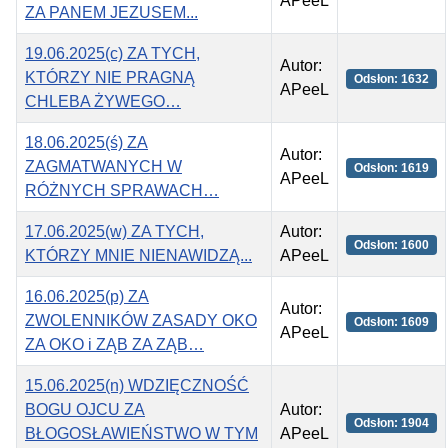
APeeL
ZA PANEM JEZUSEM...
19.06.2025(c) ZA TYCH,
Autor:
KTÓRZY NIE PRAGNĄ
Odsłon: 1632
APeeL
CHLEBA ŻYWEGO…
18.06.2025(ś) ZA
Autor:
ZAGMATWANYCH W
Odsłon: 1619
APeeL
RÓŻNYCH SPRAWACH…
17.06.2025(w) ZA TYCH,
Autor:
Odsłon: 1600
KTÓRZY MNIE NIENAWIDZĄ...
APeeL
16.06.2025(p) ZA
Autor:
ZWOLENNIKÓW ZASADY OKO
Odsłon: 1609
APeeL
ZA OKO i ZĄB ZA ZĄB…
15.06.2025(n) WDZIĘCZNOŚĆ
BOGU OJCU ZA
Autor:
Odsłon: 1904
BŁOGOSŁAWIEŃSTWO W TYM
APeeL