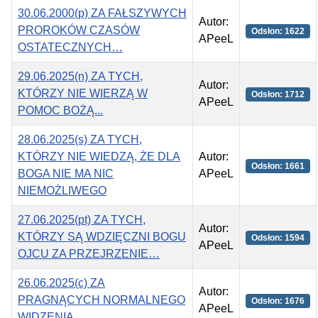
30.06.2000(p) ZA FAŁSZYWYCH
Autor:
PROROKÓW CZASÓW
Odsłon: 1622
APeeL
OSTATECZNYCH…
29.06.2025(n) ZA TYCH,
Autor:
KTÓRZY NIE WIERZĄ W
Odsłon: 1712
APeeL
POMOC BOŻĄ...
28.06.2025(s) ZA TYCH,
KTÓRZY NIE WIEDZĄ, ŻE DLA
Autor:
Odsłon: 1661
BOGA NIE MA NIC
APeeL
NIEMOŻLIWEGO
27.06.2025(pt) ZA TYCH,
Autor:
KTÓRZY SĄ WDZIĘCZNI BOGU
Odsłon: 1594
APeeL
OJCU ZA PRZEJRZENIE…
26.06.2025(c) ZA
Autor:
PRAGNĄCYCH NORMALNEGO
Odsłon: 1676
APeeL
WIDZENIA...