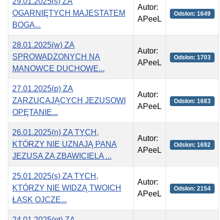
29.01.2025(ś) ZA
Autor:
OGARNIĘTYCH MAJESTATEM
Odsłon: 1649
APeeL
BOGA...
28.01.2025(w) ZA
Autor:
SPROWADZONYCH NA
Odsłon: 1703
APeeL
MANOWCE DUCHOWE...
27.01.2025(p) ZA
Autor:
ZARZUCAJĄCYCH JEZUSOWI
Odsłon: 1683
APeeL
OPĘTANIE...
26.01.2025(n) ZA TYCH,
Autor:
KTÓRZY NIE UZNAJĄ PANA
Odsłon: 1692
APeeL
JEZUSA ZA ZBAWICIELA ...
25.01.2025(s) ZA TYCH,
Autor:
KTÓRZY NIE WIDZĄ TWOICH
Odsłon: 2154
APeeL
ŁASK OJCZE...
24.01.2025(pt) ZA