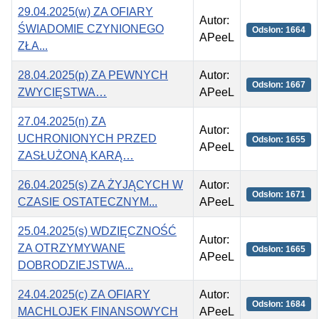
29.04.2025(w) ZA OFIARY
Autor:
ŚWIADOMIE CZYNIONEGO
Odsłon: 1664
APeeL
ZŁA...
28.04.2025(p) ZA PEWNYCH
Autor:
Odsłon: 1667
ZWYCIĘSTWA…
APeeL
27.04.2025(n) ZA
Autor:
UCHRONIONYCH PRZED
Odsłon: 1655
APeeL
ZASŁUŻONĄ KARĄ…
26.04.2025(s) ZA ŻYJĄCYCH W
Autor:
Odsłon: 1671
CZASIE OSTATECZNYM...
APeeL
25.04.2025(s) WDZIĘCZNOŚĆ
Autor:
ZA OTRZYMYWANE
Odsłon: 1665
APeeL
DOBRODZIEJSTWA...
24.04.2025(c) ZA OFIARY
Autor:
Odsłon: 1684
MACHLOJEK FINANSOWYCH
APeeL