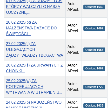
01.03.2025(s) ZA DUSZE TYCH,
Autor:
KTÓRZY WALCZYLI O NASZĄ
Odsłon: 1640
APeeL
OJCZYZNĘ...
28.02.2025(pt) ZA
Autor:
MAŁŻEŃSTWA DĄŻĄCE DO
Odsłon: 1697
APeeL
ŚWIĘTOŚCI...
27.02.2025(c) ZA
Autor:
ULEGAJĄCYCH
Odsłon: 1656
APeeL
ŻĄDZY...WŁADZY I BOGACTWA
26.02.2025(ś) ZA URWANYCH Z
Autor:
Odsłon: 1667
CHOINKI...
APeeL
25.02.2025(w) ZA
Autor:
POTRZEBUJĄCYCH
Odsłon: 1722
APeeL
WYTRWANIA W UTRAPIENIU...
24.02.2025(p) NABOŻEŃSTWO
Autor:
Odsłon: 1639