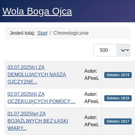
Wola Boga Ojca
Jesteś tutaj:
Start
Chronologicznie
Pokaż #
Tytuł
Autor
Odsłony
03.07.2025(c) ZA
Autor:
DEMOLUJĄCYCH NASZĄ
Odsłon: 1674
APeeL
OJCZYZNĘ...
02.07.2025(ś) ZA
Autor:
Odsłon: 1619
OCZEKUJĄCYCH POMOCY…
APeeL
01.07.2025(w) ZA
Autor:
BOJAŹLIWYCH BEZ ŁASKI
Odsłon: 1917
APeeL
WIARY...