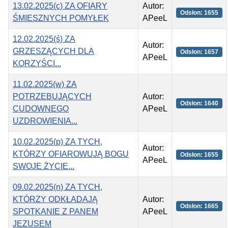
13.02.2025(c) ZA OFIARY
Autor:
Odsłon: 1655
ŚMIESZNYCH POMYŁEK
APeeL
12.02.2025(ś) ZA
Autor:
GRZESZĄCYCH DLA
Odsłon: 1657
APeeL
KORZYŚCI...
11.02.2025(w) ZA
POTRZEBUJĄCYCH
Autor:
Odsłon: 1640
CUDOWNEGO
APeeL
UZDROWIENIA...
10.02.2025(p) ZA TYCH,
Autor:
KTÓRZY OFIAROWUJĄ BOGU
Odsłon: 1655
APeeL
SWOJE ŻYCIE...
09.02.2025(n) ZA TYCH,
KTÓRZY ODKŁADAJĄ
Autor:
Odsłon: 1665
SPOTKANIE Z PANEM
APeeL
JEZUSEM