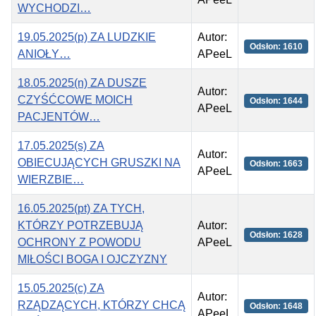
WYCHODZI…
19.05.2025(p) ZA LUDZKIE
Autor:
Odsłon: 1610
ANIOŁY…
APeeL
18.05.2025(n) ZA DUSZE
Autor:
CZYŚĆCOWE MOICH
Odsłon: 1644
APeeL
PACJENTÓW…
17.05.2025(s) ZA
Autor:
OBIECUJĄCYCH GRUSZKI NA
Odsłon: 1663
APeeL
WIERZBIE…
16.05.2025(pt) ZA TYCH,
KTÓRZY POTRZEBUJĄ
Autor:
Odsłon: 1628
OCHRONY Z POWODU
APeeL
MIŁOŚCI BOGA I OJCZYZNY
15.05.2025(c) ZA
Autor:
RZĄDZĄCYCH, KTÓRZY CHCĄ
Odsłon: 1648
APeeL