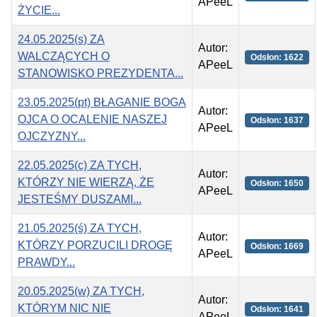
APeeL
ŻYCIE...
24.05.2025(s) ZA
Autor:
WALCZĄCYCH O
Odsłon: 1622
APeeL
STANOWISKO PREZYDENTA...
23.05.2025(pt) BŁAGANIE BOGA
Autor:
OJCA O OCALENIE NASZEJ
Odsłon: 1637
APeeL
OJCZYZNY...
22.05.2025(c) ZA TYCH,
Autor:
KTÓRZY NIE WIERZĄ, ŻE
Odsłon: 1650
APeeL
JESTEŚMY DUSZAMI...
21.05.2025(ś) ZA TYCH,
Autor:
KTÓRZY PORZUCILI DROGĘ
Odsłon: 1669
APeeL
PRAWDY...
20.05.2025(w) ZA TYCH,
Autor:
KTÓRYM NIC NIE
Odsłon: 1641
APeeL