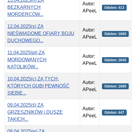
13.04.2025(n) ZA
Autor:
BEZKARNYCH
Odsłon: 413
APeeL
MORDERCÓW...
12.04.2025(s) ZA
Autor:
NIEŚWIADOME OFIARY BOJU
Odsłon: 1660
APeeL
DUCHOWEGO...
11.04.2025(pt) ZA
Autor:
MORDOWANYCH
Odsłon: 1645
APeeL
KATOLIKÓW...
10.04.2025(c) ZA TYCH,
Autor:
KTÓRYCH GUBI PEWNOŚĆ
Odsłon: 1680
APeeL
SIEBIE...
09.04.2025(ś) ZA
Autor:
GRZESZNIKÓW i DUSZE
Odsłon: 447
APeeL
TAKICH...
08.04.2025(w) ZA