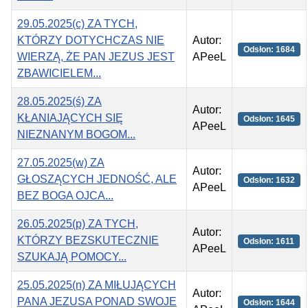
29.05.2025(c) ZA TYCH,
KTÓRZY DOTYCHCZAS NIE
Autor:
Odsłon: 1684
WIERZĄ, ŻE PAN JEZUS JEST
APeeL
ZBAWICIELEM...
28.05.2025(ś) ZA
Autor:
KŁANIAJĄCYCH SIĘ
Odsłon: 1645
APeeL
NIEZNANYM BOGOM...
27.05.2025(w) ZA
Autor:
GŁOSZĄCYCH JEDNOŚĆ, ALE
Odsłon: 1632
APeeL
BEZ BOGA OJCA...
26.05.2025(p) ZA TYCH,
Autor:
KTÓRZY BEZSKUTECZNIE
Odsłon: 1611
APeeL
SZUKAJĄ POMOCY...
25.05.2025(n) ZA MIŁUJĄCYCH
Autor:
PANA JEZUSA PONAD SWOJE
Odsłon: 1644