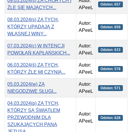
09.03.2024(s) ZA CHORYCH I
Autor:
Odsłon: 657
ŹLE SIĘ MAJĄCYCH...
APeeL
08.03.2024(s) ZA TYCH,
Autor:
KTÓRZY UPADAJĄ Z
Odsłon: 659
APeeL
WŁASNEJ WINY...
07.03.2024(c) W INTENCJI
Autor:
Odsłon: 633
POWOŁAŃ KAPŁAŃSKICH...
APeeL
06.03.2024(ś) ZA TYCH,
Autor:
Odsłon: 578
KTÓRZY ŹLE MI CZYNIĄ...
APeeL
05.03.2024(w) ZA
Autor:
Odsłon: 571
NIEGODZIWE SŁUGI...
APeeL
04.03.2024(p) ZA TYCH,
KTÓRZY SĄ ŚWIATŁEM
Autor:
PRZEWODNIM DLA
Odsłon: 628
APeeL
SZUKAJĄCYCH PANA
JEZUSA...