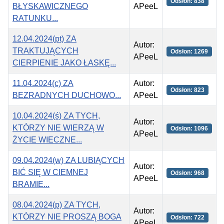
Odsłon: 838
BŁYSKAWICZNEGO
APeeL
RATUNKU...
12.04.2024(pt) ZA
Autor:
TRAKTUJĄCYCH
Odsłon: 1269
APeeL
CIERPIENIE JAKO ŁASKĘ...
11.04.2024(c) ZA
Autor:
Odsłon: 823
BEZRADNYCH DUCHOWO...
APeeL
10.04.2024(ś) ZA TYCH,
Autor:
KTÓRZY NIE WIERZĄ W
Odsłon: 1096
APeeL
ŻYCIE WIECZNE...
09.04.2024(w) ZA LUBIĄCYCH
Autor:
BIĆ SIĘ W CIEMNEJ
Odsłon: 968
APeeL
BRAMIE...
08.04.2024(p) ZA TYCH,
Autor:
KTÓRZY NIE PROSZĄ BOGA
Odsłon: 722
APeeL