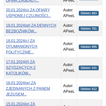
OFIAR ZAGŁADY...
APeeL
20.01.2024(s) ZA OFIARY
Autor:
Odsłon: 683
UŚPIONEJ CZUJNOŚCI...
APeeL
19.01.2024(pt) ZA DENNYCH
Autor:
Odsłon: 761
BEZBOŻNIKÓW...
APeeL
18.01.2024(c) ZA
Autor:
OTUMANIONYCH
Odsłon: 695
APeeL
POLITYCZNIE...
17.01.2024(ś) ZA
Autor:
SZYDZĄCYCH Z
Odsłon: 541
APeeL
KATOLIKÓW...
16.01.2024(w) ZA
Autor:
ZJEDNANYCH Z PANEM
Odsłon: 612
APeeL
JEZUSEM...
15.01.2024(p) ZA