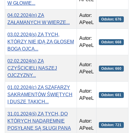
W GŁOWIE...
04.02.2024(n) ZA
Autor:
Odsłon: 676
ZAŁAMANYCH W WIERZE...
APeeL
03.02.2024(s) ZA TYCH,
Autor:
KTÓRZY NIE IDĄ ZA GŁOSEM
Odsłon: 668
APeeL
BOGA OJCA...
02.02.2024(s) ZA
Autor:
CZYŚCICIELI NASZEJ
Odsłon: 660
APeeL
OJCZYZNY...
01.02.2024(c) ZA SZAFARZY
Autor:
SAKRAMENTÓW ŚWIĘTYCH
Odsłon: 681
APeeL
I DUSZE TAKICH...
31.01.2024(ś) ZA TYCH, DO
KTÓRYCH NADAREMNIE
Autor:
Odsłon: 721
POSYŁANE SĄ SŁUGI PANA
APeeL