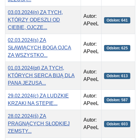
03.03.2024(n) ZA TYCH,
Autor:
KTÓRZY ODESZLI OD
Odsłon: 641
APeeL
CIEBIE, OJCZE...
02.03.2024(s) ZA
Autor:
SŁAWIĄCYCH BOGA OJCA
Odsłon: 625
APeeL
ZA WSZYSTKO...
01.03.2024(pt) ZA TYCH,
Autor:
KTÓRYCH SERCA BIJĄ DLA
Odsłon: 613
APeeL
PANA JEZUSA...
29.02.2024(c) ZA LUDZKIE
Autor:
Odsłon: 587
KRZAKI NA STEPIE...
APeeL
28.02.2024(ś) ZA
Autor:
PRAGNĄCYCH SŁODKIEJ
Odsłon: 603
APeeL
ZEMSTY...