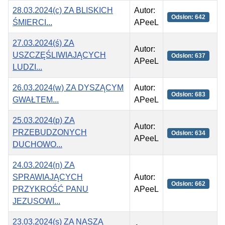
28.03.2024(c) ZA BLISKICH
Autor:
Odsłon: 642
ŚMIERCI...
APeeL
27.03.2024(ś) ZA
Autor:
USZCZĘŚLIWIAJĄCYCH
Odsłon: 637
APeeL
LUDZI...
26.03.2024(w) ZA DYSZĄCYM
Autor:
Odsłon: 683
GWAŁTEM...
APeeL
25.03.2024(p) ZA
Autor:
PRZEBUDZONYCH
Odsłon: 634
APeeL
DUCHOWO...
24.03.2024(n) ZA
SPRAWIAJĄCYCH
Autor:
Odsłon: 662
PRZYKROŚĆ PANU
APeeL
JEZUSOWI...
23.03.2024(s) ZA NASZĄ