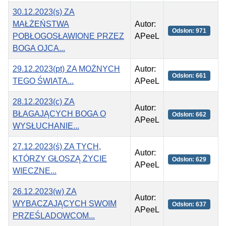
30.12.2023(s) ZA
MAŁŻEŃSTWA
Autor:
Odsłon: 971
POBŁOGOSŁAWIONE PRZEZ
APeeL
BOGA OJCA...
29.12.2023(pt) ZA MOŻNYCH
Autor:
Odsłon: 661
TEGO ŚWIATA...
APeeL
28.12.2023(c) ZA
Autor:
BŁAGAJĄCYCH BOGA O
Odsłon: 662
APeeL
WYSŁUCHANIE...
27.12.2023(ś) ZA TYCH,
Autor:
KTÓRZY GŁOSZĄ ŻYCIE
Odsłon: 629
APeeL
WIECZNE...
26.12.2023(w) ZA
Autor:
WYBACZAJĄCYCH SWOIM
Odsłon: 637
APeeL
PRZEŚLADOWCOM...