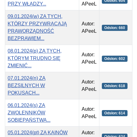
Odsłon: 604
PRZY WŁADZY...
APeeL
09.01.2024(w) ZA TYCH,
KTÓRZY PRZYWRACAJĄ
Autor:
Odsłon: 660
PRAWORZĄDNOŚĆ
APeeL
BEZPRAWIEM...
08.01.2024(p) ZA TYCH,
Autor:
KTÓRYM TRUDNO SIĘ
Odsłon: 602
APeeL
ZMIENIĆ...
07.01.2024(n) ZA
Autor:
BEZSILNYCH W
Odsłon: 618
APeeL
POKUSACH...
06.01.2024(s) ZA
Autor:
ZWOLENNIKÓW
Odsłon: 614
APeeL
SOBIEPAŃSTWA...
05.01.2024(pt) ZA KAINÓW
Autor:
Odsłon: 624