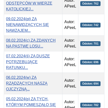
Autor:
ODSTĘPCÓW W WIERZE
Odsłon: 762
APeeL
KATOLICKIEJ...
09.02.2024(pt) ZA
Autor:
NIENAWIDZĄCYCH SIĘ
Odsłon: 742
APeeL
NAWZAJEM...
08.02.2024(c) ZA ZDANYCH
Autor:
Odsłon: 701
NA PASTWĘ LOSU...
APeeL
07.02.2024(ś) ZA DUSZE
Autor:
POTRZEBUJĄCE
Odsłon: 696
APeeL
RATUNKU...
06.02.2024(w) ZA
Autor:
RZĄDZĄCYCH NASZĄ
Odsłon: 694
APeeL
OJCZYZNĄ...
05.02.2024(p) ZA TYCH,
Autor:
KTÓRYM POMIESZAŁO SIĘ
Odsłon: 782
APeeL