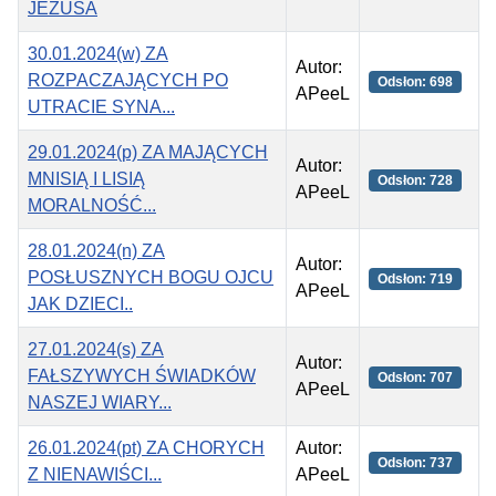
JEZUSA
30.01.2024(w) ZA
Autor:
ROZPACZAJĄCYCH PO
Odsłon: 698
APeeL
UTRACIE SYNA...
29.01.2024(p) ZA MAJĄCYCH
Autor:
MNISIĄ I LISIĄ
Odsłon: 728
APeeL
MORALNOŚĆ...
28.01.2024(n) ZA
Autor:
POSŁUSZNYCH BOGU OJCU
Odsłon: 719
APeeL
JAK DZIECI..
27.01.2024(s) ZA
Autor:
FAŁSZYWYCH ŚWIADKÓW
Odsłon: 707
APeeL
NASZEJ WIARY...
26.01.2024(pt) ZA CHORYCH
Autor:
Odsłon: 737
Z NIENAWIŚCI...
APeeL