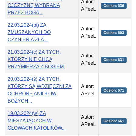
Autor:
OJCZYZNĘ WYBRANĄ
Odsłon: 636
APeeL
PRZEZ BOGA...
22.03.2024(pt) ZA
Autor:
ZMUSZANYCH DO
Odsłon: 603
APeeL
CZYNIENIA ZŁA...
21.03.2024(c) ZA TYCH,
Autor:
KTÓRZY NIE CHCĄ
Odsłon: 631
APeeL
PRZYMIERZA Z BOGIEM
20.03.2024(ś) ZA TYCH,
KTÓRZY SĄ WDZIĘCZNI ZA
Autor:
Odsłon: 671
OCHRONĘ ANIOŁÓW
APeeL
BOŻYCH...
19.03.2024(w) ZA
Autor:
MIESZAJĄCYCH W
Odsłon: 661
APeeL
GŁOWACH KATOLIKÓW...