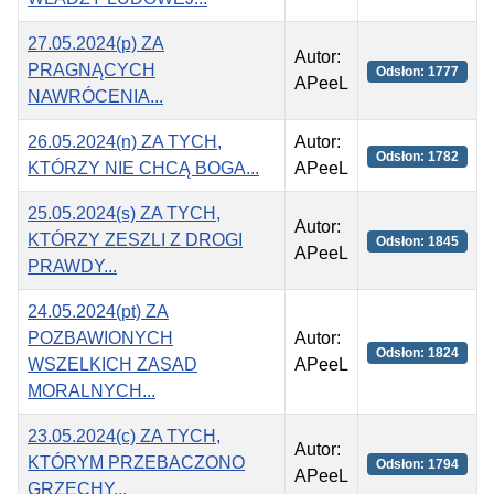
27.05.2024(p) ZA
Autor:
PRAGNĄCYCH
Odsłon: 1777
APeeL
NAWRÓCENIA...
26.05.2024(n) ZA TYCH,
Autor:
Odsłon: 1782
KTÓRZY NIE CHCĄ BOGA...
APeeL
25.05.2024(s) ZA TYCH,
Autor:
KTÓRZY ZESZLI Z DROGI
Odsłon: 1845
APeeL
PRAWDY...
24.05.2024(pt) ZA
POZBAWIONYCH
Autor:
Odsłon: 1824
WSZELKICH ZASAD
APeeL
MORALNYCH...
23.05.2024(c) ZA TYCH,
Autor:
KTÓRYM PRZEBACZONO
Odsłon: 1794
APeeL
GRZECHY...