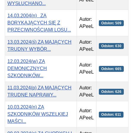
WYSŁUCHANO...
14.03.2004(n) ZA
Autor:
BORYKAJĄCYCH SIĘ Z
Odsłon: 509
APeeL
PRZECIWNOŚCIAMI LOSU...
13.03.2024(ś) ZA MAJĄCYCH
Autor:
Odsłon: 630
TRUDNY WYBÓR...
APeeL
12.03.2024(w) ZA
Autor:
DEMONICZNYCH
Odsłon: 665
APeeL
SZKODNIKÓW...
11.03.2024(p) ZA MAJĄCYCH
Autor:
Odsłon: 626
TRUDNE NAPRAWY...
APeeL
10.03.2024(n) ZA
Autor:
SZKODNIKÓW WSZELKIEJ
Odsłon: 611
APeeL
MAŚCI...